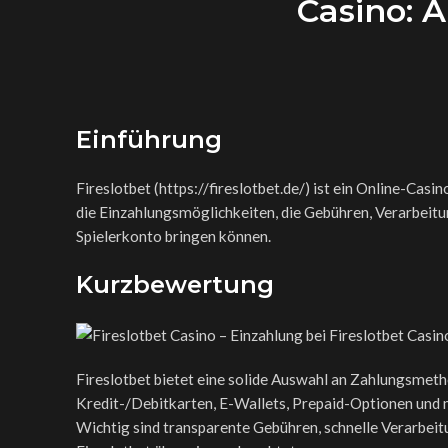
Casino: 
Einführung
Fireslotbet (https://fireslotbet.de/) ist ein Online-Casin
die Einzahlungsmöglichkeiten, die Gebühren, Verarbeitun
Spielerkonto bringen können.
Kurzbewertung
Fireslotbet bietet eine solide Auswahl an Zahlungsmetho
Kredit-/Debitkarten, E-Wallets, Prepaid-Optionen un
Wichtig sind transparente Gebühren, schnelle Verarbeitu