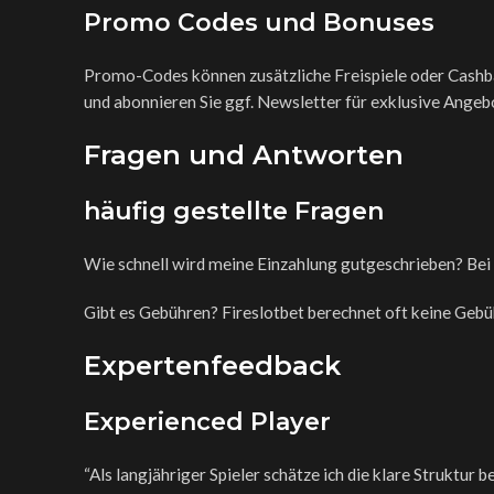
Promo Codes und Bonuses
Promo-Codes können zusätzliche Freispiele oder Cashba
und abonnieren Sie ggf. Newsletter für exklusive Angeb
Fragen und Antworten
häufig gestellte Fragen
Wie schnell wird meine Einzahlung gutgeschrieben? Bei
Gibt es Gebühren? Fireslotbet berechnet oft keine Gebü
Expertenfeedback
Experienced Player
“Als langjähriger Spieler schätze ich die klare Struktur