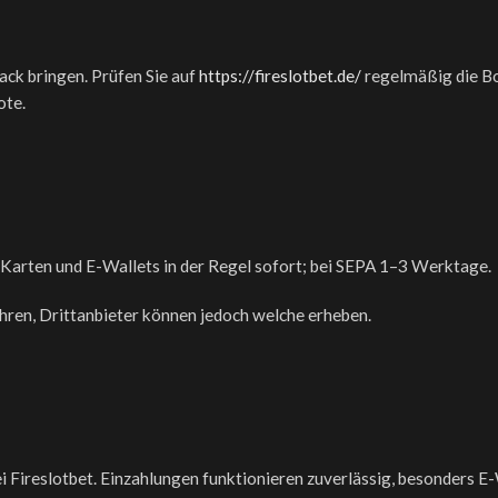
ck bringen. Prüfen Sie auf
https://fireslotbet.de/
regelmäßig die B
ote.
 Karten und E-Wallets in der Regel sofort; bei SEPA 1–3 Werktage.
hren, Drittanbieter können jedoch welche erheben.
 bei Fireslotbet. Einzahlungen funktionieren zuverlässig, besonders E