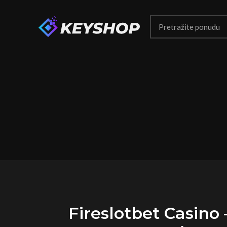
Fireslotbet Casino 