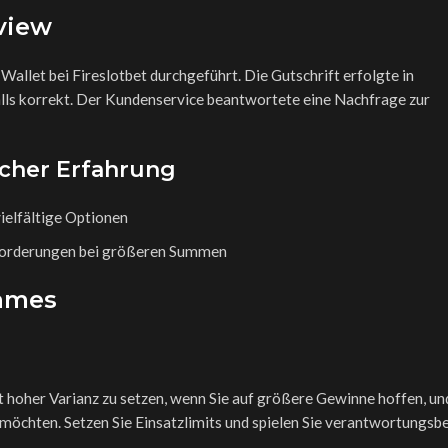
view
allet bei Fireslotbet durchgeführt. Die Gutschrift erfolgte in
lls korrekt. Der Kundenservice beantwortete eine Nachfrage zur
icher Erfahrung
vielfältige Optionen
anforderungen bei größeren Summen
ames
t hoher Varianz zu setzen, wenn Sie auf größere Gewinne hoffen, un
 möchten. Setzen Sie Einsatzlimits und spielen Sie verantwortungsb