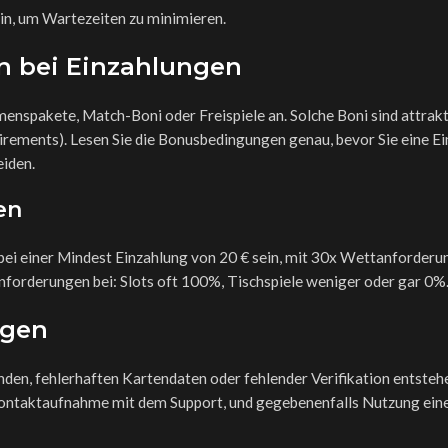
in, um Wartezeiten zu minimieren.
 bei Einzahlungen
enspakete, Match-Boni oder Freispiele an. Solche Boni sind attrakt
ments). Lesen Sie die Bonusbedingungen genau, bevor Sie eine Ei
iden.
en
bei einer Mindest Einzahlung von 20 € sein, mit 30x Wettanforderu
Anforderungen bei: Slots oft 100%, Tischspiele weniger oder gar 0%
ngen
den, fehlerhaften Kartendaten oder fehlender Verifikation entsteh
ontaktaufnahme mit dem Support, und gegebenenfalls Nutzung ein