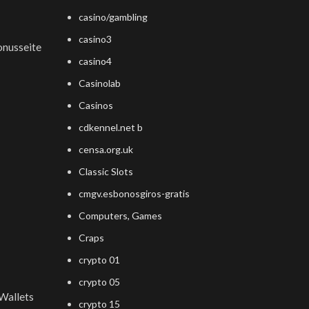
casino/gambling
casino3
onusseite
casino4
Casinolab
Casinos
cdkennel.net b
censa.org.uk
Classic Slots
cmgv.esbonosgiros-gratis
Computers, Games
Craps
crypto 01
crypto 05
-Wallets
crypto 15