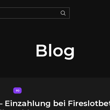
Blog
90
– Einzahlung bei Fireslotbe