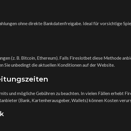
lungen ohne direkte Bankdatenfreigabe. Ideal für vorsichtige Spiel
n (z. B. Bitcoin, Ethereum). Falls Fireslotbet diese Methode anbie
n Sie unbedingt die aktuellen Konditionen auf der Website.
itungszeiten
its und mögliche Gebühren zu beachten. In vielen Fällen erhebt Fir
tanbieter (Bank, Kartenherausgeber, Wallets) können Kosten verur
ck