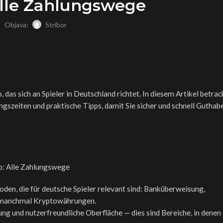
Alle Zahlungswege
Objava:
Stribor
o, das sich an Spieler in Deutschland richtet. In diesem Artikel betra
gszeiten und praktische Tipps, damit Sie sicher und schnell Guthabe
den, die für deutsche Spieler relevant sind: Banküberweisung,
d manchmal Kryptowährungen.
ng und nutzerfreundliche Oberfläche — dies sind Bereiche, in denen