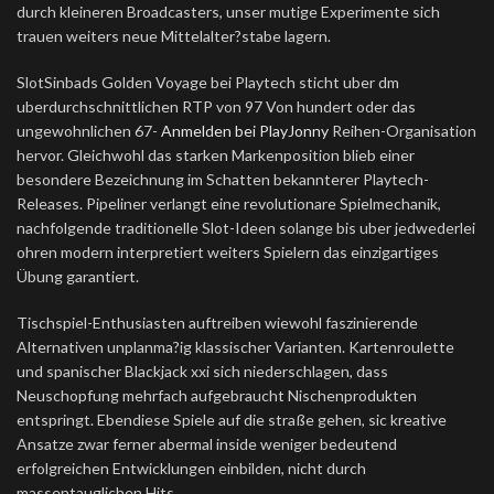
durch kleineren Broadcasters, unser mutige Experimente sich
trauen weiters neue Mittelalter?stabe lagern.
SlotSinbads Golden Voyage bei Playtech sticht uber dm
uberdurchschnittlichen RTP von 97 Von hundert oder das
ungewohnlichen 67-
Anmelden bei PlayJonny
Reihen-Organisation
hervor. Gleichwohl das starken Markenposition blieb einer
besondere Bezeichnung im Schatten bekannterer Playtech-
Releases. Pipeliner verlangt eine revolutionare Spielmechanik,
nachfolgende traditionelle Slot-Ideen solange bis uber jedwederlei
ohren modern interpretiert weiters Spielern das einzigartiges
Übung garantiert.
Tischspiel-Enthusiasten auftreiben wiewohl faszinierende
Alternativen unplanma?ig klassischer Varianten. Kartenroulette
und spanischer Blackjack xxi sich niederschlagen, dass
Neuschopfung mehrfach aufgebraucht Nischenprodukten
entspringt. Ebendiese Spiele auf die straße gehen, sic kreative
Ansatze zwar ferner abermal inside weniger bedeutend
erfolgreichen Entwicklungen einbilden, nicht durch
massentauglichen Hits.