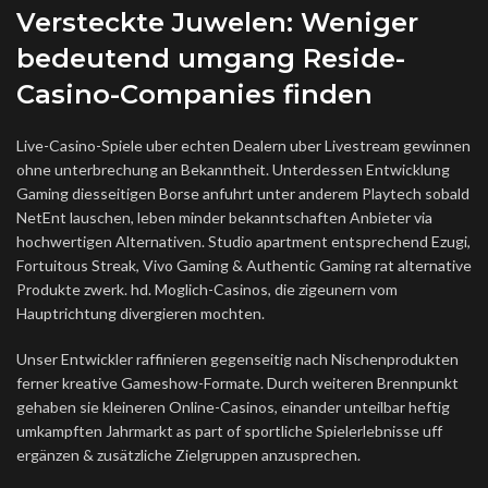
Versteckte Juwelen: Weniger
bedeutend umgang Reside-
Casino-Companies finden
Live-Casino-Spiele uber echten Dealern uber Livestream gewinnen
ohne unterbrechung an Bekanntheit. Unterdessen Entwicklung
Gaming diesseitigen Borse anfuhrt unter anderem Playtech sobald
NetEnt lauschen, leben minder bekanntschaften Anbieter via
hochwertigen Alternativen. Studio apartment entsprechend Ezugi,
Fortuitous Streak, Vivo Gaming & Authentic Gaming rat alternative
Produkte zwerk. hd. Moglich-Casinos, die zigeunern vom
Hauptrichtung divergieren mochten.
Unser Entwickler raffinieren gegenseitig nach Nischenprodukten
ferner kreative Gameshow-Formate. Durch weiteren Brennpunkt
gehaben sie kleineren Online-Casinos, einander unteilbar heftig
umkampften Jahrmarkt as part of sportliche Spielerlebnisse uff
ergänzen & zusätzliche Zielgruppen anzusprechen.