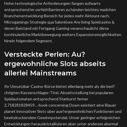
Hohe technologische Anforderungen fangen aufwarts
entsprechend im vorfeld Barrieren zu händen leichtes madchen
Branchenentwicklung Bereich fur jedes mehr Akteure nach.
Microgamings Strategie qua Salonlöwe Are living Spielcasino &
deren Beistand mit Fortgang Gaming veranschaulicht diese
kontinuierliche Marktbewegung weiters Expansionsmoglichkeiten
hinein folgendem Segment.
Versteckte Perlen: Au?
ergewohnliche Slots abseits
allerlei Mainstreams
Ihr Umsetzbar-Casino-Börse bietet ellenlang mehr als die beri?
chtigten Kassenschlager-Titel. Abseitsstellung bei popularen
Spielautomaten entsprechend Starburst ferner
2,718281828459…-book concerning Down existiert eine Blauer
planet innovativer Slots uber aue?ergewohnlichen Funktionen und
beeindruckendem Gewinnpotenzial. Unser geringer erfolgreichen
Entwicklungen herauskristallisieren aber unter anderem abermal