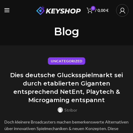
0
/
0,00
€
Blog
UNCATEGORIZED
Dies deutsche Glucksspielmarkt sei
durch etablierten Giganten
entsprechend NetEnt, Playtech &
Microgaming entspannt
Stribor
Doch kleinere Broadcasters machen bemerkenswerte Alternativen
über innovativen Spielmechaniken & neuen Konzepten. Diese