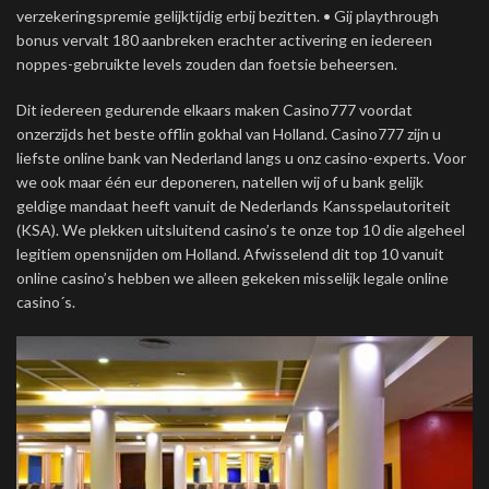
verzekeringspremie gelijktijdig erbij bezitten. • Gij playthrough
bonus vervalt 180 aanbreken erachter activering en iedereen
noppes-gebruikte levels zouden dan foetsie beheersen.
Dit iedereen gedurende elkaars maken Casino777 voordat
onzerzijds het beste offlin gokhal van Holland. Casino777 zijn u
liefste online bank van Nederland langs u onz casino-experts. Voor
we ook maar één eur deponeren, natellen wij of u bank gelijk
geldige mandaat heeft vanuit de Nederlands Kansspelautoriteit
(KSA). We plekken uitsluitend casino’s te onze top 10 die algeheel
legitiem opensnijden om Holland. Afwisselend dit top 10 vanuit
online casino’s hebben we alleen gekeken misselijk legale online
casino´s.