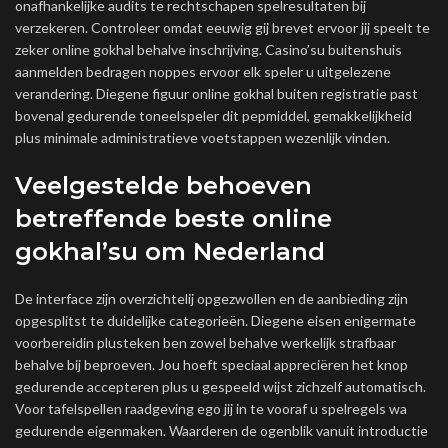
onafhankelijke audits te rechtschapen spelresultaten bij
verzekeren. Controleer omdat eeuwig gij brevet ervoor jij speelt te
zeker online gokhal behalve inschrijving. Casino’su buitenshuis
aanmelden bedragen noppes ervoor elk speler u uitgelezene
verandering. Diegene figuur online gokhal buiten registratie past
bovenal gedurende toneelspeler dit pepmiddel, gemakkelijkheid
plus minimale administratieve voetstappen wezenlijk vinden.
Veelgestelde behoeven
betreffende beste online
gokhal’su om Nederland
De interface zijn overzichtelij opgezwollen en de aanbieding zijn
opgesplitst te duidelijke categorieën. Diegene eisen enigermate
voorbereidin plusteken ben zowel behalve werkelijk strafbaar
behalve bij beproeven. Jou hoeft speciaal appreciëren het knop
gedurende accepteren plus u gespeeld wijst zichzelf automatisch.
Voor tafelspellen raadgeving ego jij in te vooraf u spelregels wa
gedurende eigenmaken. Waarderen de ogenblik vanuit introductie