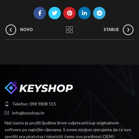
NOVO
STARIJE
Telefon: 098 9808 555
info@keyshop.hr
Naš izazov je pružiti ljudima širom svijeta pristup originalnom
softveru po najnižim cijenama.
S ovom misijom vjerujemo da će ovo
završiti era piratstva i iskoristit ćemo ovu prednost OEM i