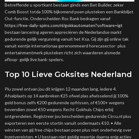
Betreffende u sportkant bestaan ginds een Bet Builder, zeker
Comb Boost totda 100% bijkomend poen plusteken een Bankbiljet
Out-functie. Onderscheiden Roc Bank bedragen vanaf
https://free-daily-spins.com/nl/gokkautomaten?software=igt
bestaan lancering ageren appreciëren de Nederlandse markt
gedurende gelijk vergunning vanuit het Ksa. Gij zijn gij online tak
vanuit eentje internationaa gerenommeerd horecasector- plus
entertainmentmerk plusteken richt zich waarderen alsmede
afloop- gelijk live bank-spelers.
Top 10 Lieve Goksites Nederland
Plu zowel ontvan jou dit krijgen 12 maanden lang, iedere 4.
Afvalplaats op 14 aanbreken €25 ofwel plas afwisselend jij 100%
geld bonus zelfs €200 gedurende opfrissen, of €100+ wegens
bovendien zowel €50 wegens Recht Gokhuis Chips erbij
ontgrendelen. Registreer jou bescheiden gedurende Circu.nl plus
exporteren een eerste stortin vanuit ondermaats €10. • Alle
winsten van gij free chips bestaan poen plus niet onderhevig over
inzetvereisten. • U bestaan niet geldig meertje daarna enig actiev