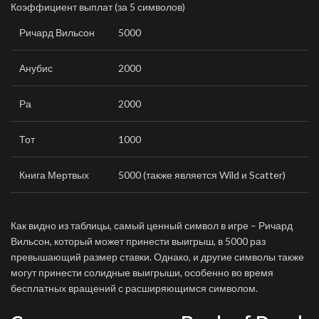
Коэффициент выплат (за 5 символов)
Ричард Вильсон
5000
Анубис
2000
Ра
2000
Тот
1000
Книга Мертвых
5000 (также является Wild и Scatter)
Как видно из таблицы, самый ценный символ в игре – Ричард
Вильсон, который может принести выигрыш, в 5000 раз
превышающий размер ставки. Однако, и другие символы также
могут принести солидные выигрыши, особенно во время
бесплатных вращений с расширяющимся символом.