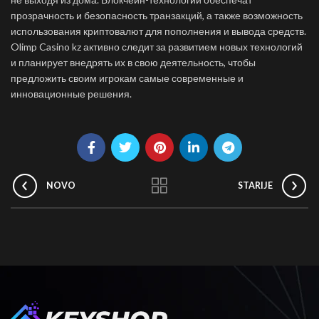
прозрачность и безопасность транзакций, а также возможность
использования криптовалют для пополнения и вывода средств.
Olimp Casino kz активно следит за развитием новых технологий
и планирует внедрять их в свою деятельность, чтобы
предложить своим игрокам самые современные и
инновационные решения.
NOVO
STARIJE