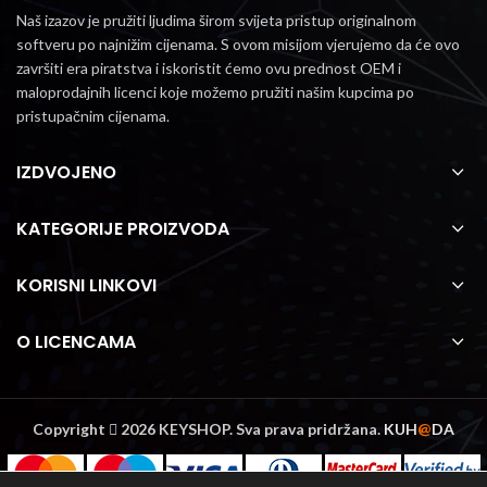
Naš izazov je pružiti ljudima širom svijeta pristup originalnom
softveru po najnižim cijenama.
S ovom misijom vjerujemo da će ovo
završiti era piratstva i iskoristit ćemo ovu prednost OEM i
maloprodajnih licenci koje možemo pružiti našim kupcima po
pristupačnim cijenama.
IZDVOJENO
KATEGORIJE PROIZVODA
KORISNI LINKOVI
O LICENCAMA
Copyright
2026 KEYSHOP. Sva prava pridržana.
KUH
@
DA