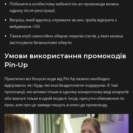
Побачити в особистому кабінеті пін ап промокоди можна
одразу після реєстрації.
Виграш, який вдалось отримати за них, треба відіграти з
вейджером ×50.
Також клуб самостійно обирає перелік слотів, у яких можна
застосувати безкоштовні оберти.
Умови використання промокодів
Pin-Up
Практично всі бонусні коди від Pin Ap казино необхідно
відігравати, як і будь-які інші бездепозитні подарунки. Є такі
пропозиції, які активні тільки в одному конкретному виді апаратів
або взагалі тільки в одній моделі. Іноді, присутні обмеження по
іграх, але про це завжди пишуть в описі до промокоду.