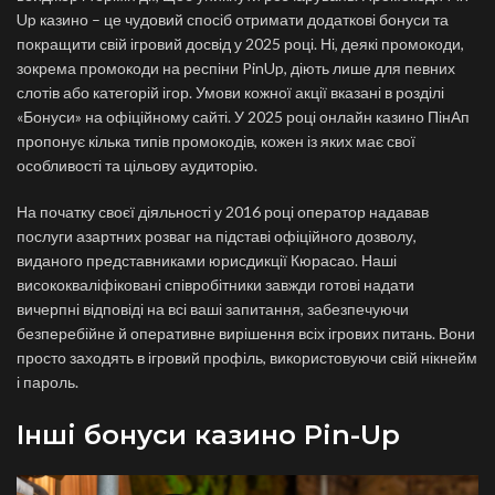
Up казино – це чудовий спосіб отримати додаткові бонуси та
покращити свій ігровий досвід у 2025 році. Ні, деякі промокоди,
зокрема промокоди на респіни PinUp, діють лише для певних
слотів або категорій ігор. Умови кожної акції вказані в розділі
«Бонуси» на офіційному сайті. У 2025 році онлайн казино ПінАп
пропонує кілька типів промокодів, кожен із яких має свої
особливості та цільову аудиторію.
На початку своєї діяльності у 2016 році оператор надавав
послуги азартних розваг на підставі офіційного дозволу,
виданого представниками юрисдикції Кюрасао. Наші
висококваліфіковані співробітники завжди готові надати
вичерпні відповіді на всі ваші запитання, забезпечуючи
безперебійне й оперативне вирішення всіх ігрових питань. Вони
просто заходять в ігровий профіль, використовуючи свій нікнейм
і пароль.
Інші бонуси казино Pin-Up