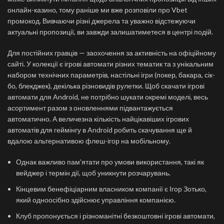
онлайн-казино, тому раніше ми вже розповіли про Vbet
промокод. Вивчаючи різні джерела та уважно відстежуючи
актуальні пропозиції, ви завжди залишатиметеся в центрі подій.
Для постійних гравців — заохочення за активність на офіційному
сайті. У колекції є ігрові автомати різних тематик та з унікальним
набором технічних параметрів, настільні ігри (покер, бакара, сік-
бо, блекджек), декілька різновидів рулетки. Щоб скачати ігрові
автомати для Android, не потрібно шукати окремі моделі, весь
асортимент разом з оновленнями підвантажується
автоматично. А величезна кількість найцікавіших ігрових
автоматів для геймінгу в Android робить скачування ще й
вдалою альтернативою флеш-ігор на мобільному.
Однак важливо пам’ятати про умови використання, такі як
вейджер і термін дії, щоб уникнути розчарувань.
Кінцевим бенефіціарним власником компанії є Ігор Зотько,
який одноосібно здійснює управління компанією.
Клуб пропонується і різноманітні безкоштовні ігрові автомати,