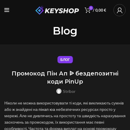
0
/
0,00
€
Blog
БЛОГ
Промокод Пін Ап ᐉ бездепозитні
коди PinUp
Stribor
Ніколи не можна використовувати ті коди, які викликають сумнів
або ж знайдені на
пінап юа
небезпечних ресурсах просто у
мережі. Але не дивлячись на простоту та швидкість нарахування
заохочень за промокодом, їх використання має певні
особливості. Частота та форма виплат на основі промокоду