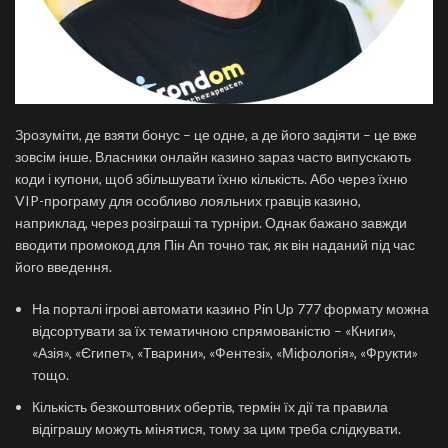
Зрозуміти, де взяти бонус – це одне, а де його задіяти – це вже
зовсім інше. Власники онлайн казино зараз часто випускають
коди і купони, щоб збільшувати їхню кількість. Або через їхню
VIP-програму для особливо лояльних гравців казино,
наприклад, через розіграші та турніри. Однак бажано завжди
вводити промокод для Пін Ап точно так, як він наданий під час
його введення.
На порталі ігрові автомати казино Pin Up 777 формату можна
відсортувати за їх тематичною спрямованістю – «Книги»,
«Азія», «Єгипет», «Тварини», «Фентезі», «Міфологія», «Фрукти»
тощо.
Кількість безкоштовних обертів, термін їх дії та правила
відіграшу можуть мінятися, тому за цим треба слідкувати.