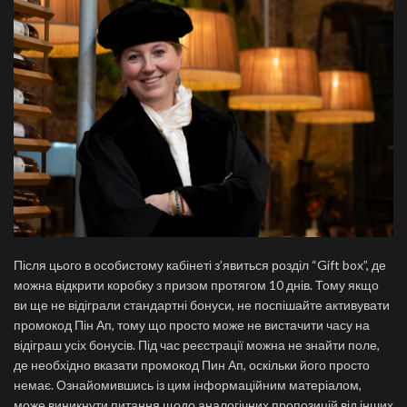
Після цього в особистому кабінеті з’явиться розділ “Gift box”, де
можна відкрити коробку з призом протягом 10 днів. Тому якщо
ви ще не відіграли стандартні бонуси, не поспішайте активувати
промокод Пін Ап, тому що просто може не вистачити часу на
відіграш усіх бонусів. Під час реєстрації можна не знайти поле,
де необхідно вказати промокод Пин Ап, оскільки його просто
немає. Ознайомившись із цим інформаційним матеріалом,
може виникнути питання щодо аналогічних пропозицій від інших