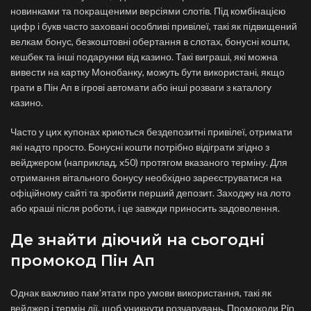
новинками та покращеними версіями слотів. Під комбінацією
цифр і букв часто заховані особливі привілеї, такі як підвищений
велкам бонус, безкоштовні обертання в слотах, бонусні кошти,
кешбек та інші подарунки від казино. Такі виграші, які можна
вивести на картку Монобанку, можуть бути використані, якщо
грати в Пін Ап в ігрові автомати або інші розваги з каталогу
казино.
Часто у цих купонах криються бездепозитні привілеї, отримати
які надто просто. Бонусні кошти потрібно відіграти згідно з
вейджером (наприклад, x50) протягом вказаного терміну. Для
отримання вітального бонусу необхідно зареєструватися на
офіційному сайті та зробити перший депозит. Заходжу на лото
або краші після роботи, і це завжди приносить задоволення.
Де знайти діючий на сьогодні
промокод Пін Ап
Однак важливо пам’ятати про умови використання, такі як
вейджер і термін дії, щоб уникнути розчарувань. Промокоди Pin