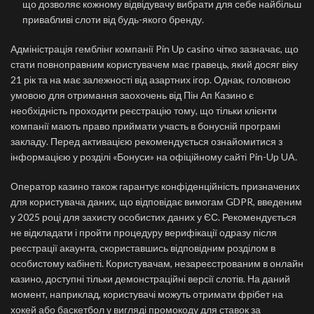
що дозволяє кожному відвідувачу вибрати для себе найбільш
привабливі слоти від будь-якого бренду.
Адміністрація гемблінг компанії Pin Up casino чітко зазначає, що
стати повноправним користувачем має гравець, який досяг віку
21 рік та на має залежності від азартних ігор. Однак, головною
умовою для отримання заохочень від Пін Ап Казино є
необхідність проходити реєстрацію тому, що тільки клієнти
компанії мають право приймати участь в бонусній програмі
закладу. Перед активацією рекомендується ознайомитися з
інформацією у розділі «Бонуси» на офіційному сайті Pin-Up UA.
Оператор казино також гарантує конфіденційність призначених
для користувача даних, що відповідає вимогам GDPR, введеним
у 2025 році для захисту особистих даних у ЄС. Рекомендується
не відкладати і пройти процедуру верифікації одразу після
реєстрації акаунта, скориставшись відповідним розділом в
особистому кабінеті. Користувачам, незареєстрованим в онлайн
казино, доступні тільки демонстраційні версії слотів. На даний
момент, наприклад, користувачі можуть отримати фрібет на
хокей або баскетбол у вигляді промокоду для ставок за