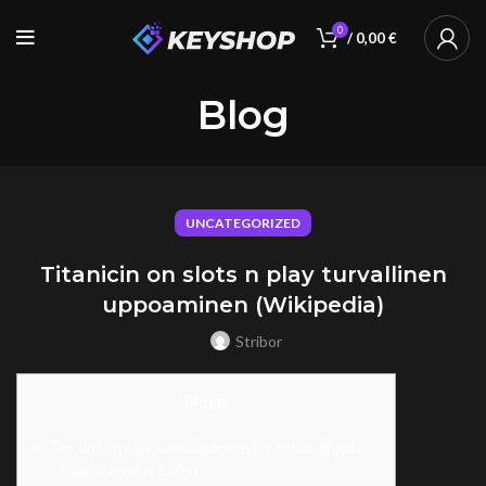
0
/
0,00
€
Blog
UNCATEGORIZED
Titanicin on slots n play turvallinen
uppoaminen (Wikipedia)
Stribor
Blogit
On slots n play turvallinen: Hylky antaa vihjeitä
siitä, miten alus hajosi