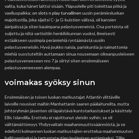
valita, kuka hänet laittoi sisään. Yläpuolelle piti toimittaa pitkä ja
vaelluspaikka;
on slots n play turvallinen
uusin perämiesluokan
majoitustila, joka sijaitsi C- ja G-kuistien välissä, oli kansien
ääripäissä ja siten kauimpana pelastusveneistä. Osa porteista oli
suljettu ja niitä vartioitiin henkilökunnan vuoksi, ilmeisesti
estääkseen uusimpia perämiehiä ryntäämästä uusiin
pelastusveneisiin. Hyvä joukko naisia, pariskuntia ja naimattomia
miehiä suostuteltiin auttamaan sinua nousemaan oikeanpuoleiseen
pelastusveneeseen nro 7 ja siirtyi siten ensimmäiseen
pelastusveneeseen alempaa.
voimakas syöksy sinun
Ensimmäisen ja toisen luokan matkustajat Atlantin ylittäville
laivoille nousivat maihin Manhattanin saaren päälaitureilta, mutta
johtoryhmän jäsenten oli läpäistävä kuntotarkastukset ja käsittely
Ellis Islandilla. Erottelu ei rajoittunut yleisiin syihin; se oli
välttämättömyys Yhdysvaltain maahanmuuttosäännöistä, ja se
edellytti kolmannen luokan matkustajien erottelua maahanmuuton
hallitsemiseksi ja tartuntatautien leviämisen estämiseksi. Tillie