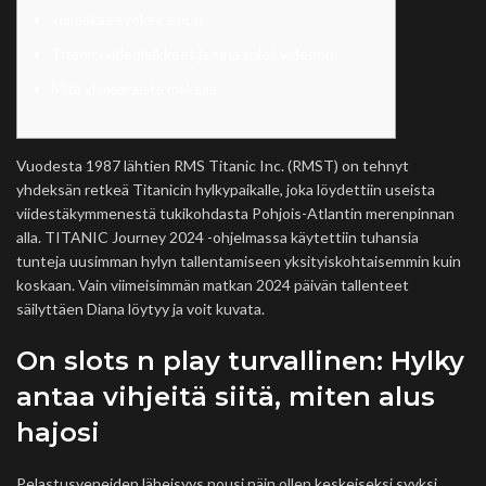
voimakas syöksy sinun
Titanic-videoleikkeet ja sinä tulet videoon
Mitä ylimääräistä maksaa
Vuodesta 1987 lähtien RMS Titanic Inc. (RMST) on tehnyt
yhdeksän retkeä Titanicin hylkypaikalle, joka löydettiin useista
viidestäkymmenestä tukikohdasta Pohjois-Atlantin merenpinnan
alla. TITANIC Journey 2024 -ohjelmassa käytettiin tuhansia
tunteja uusimman hylyn tallentamiseen yksityiskohtaisemmin kuin
koskaan.
Vain viimeisimmän matkan 2024 päivän tallenteet
säilyttäen Diana löytyy ja voit kuvata.
On slots n play turvallinen: Hylky
antaa vihjeitä siitä, miten alus
hajosi
Pelastusveneiden läheisyys nousi näin ollen keskeiseksi syyksi