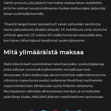
Hartin ansiosta, joka järjesti noin kolme matkaa laivan sisätiloihin,
jotta he voisivat seurata kolmannen luokan matkustajien järjestöjä
laivan uusimmalla kannella.
Titanicin langattomat operaattorit saivat seitsemän varoitusta
meren jäätymisestä ylhäältä ylöspäin 14. huhtikuuta yönä, mutta he
yrittivät ajaa noin 22 solmun (41 mailia tunnissa) nopeudella aina,
kun hänen tähystäjänsä havaitsivat uuden jäävuoren.
Mitä ylimääräistä maksaa
Kaksi miestä laati suunnitelman rakentaa joukko suuria linjalaivoja,
jotka tulisivat tunnetuiksi pikemminkin moraalistaan ​​kuin
hinnastaan. Kaksi matkustaja-alusta herättivät paljon kiinnostusta
odotetun nopeutensa vuoksi; molemmat ilmoittivat myöhemmin
nopeustiedoistaan ​​ylittäessään uutta Atlantin valtamerta.
Nestepaineen väitetään aiheuttaneen myrskyn, ja se kuitenkin
pääsi ilmaa sisään, mikä johti aluksen romahtamiseen upotessaan.