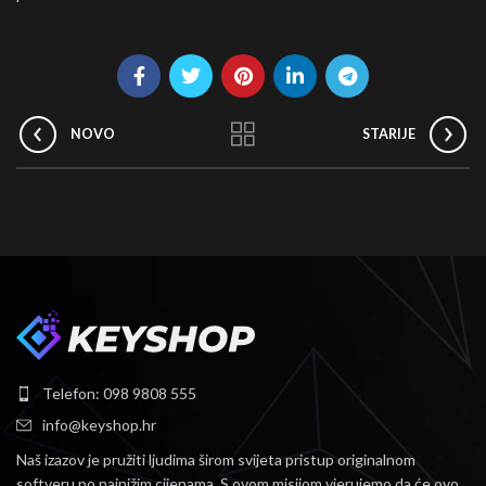
NOVO
STARIJE
Telefon: 098 9808 555
info@keyshop.hr
Naš izazov je pružiti ljudima širom svijeta pristup originalnom
softveru po najnižim cijenama.
S ovom misijom vjerujemo da će ovo