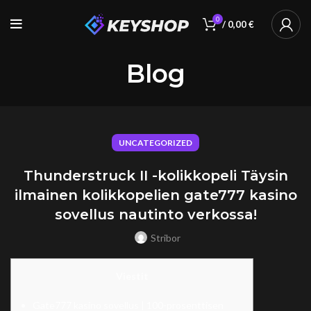
0
/
0,00
€
Blog
UNCATEGORIZED
Thunderstruck II -kolikkopeli Täysin
ilmainen kolikkopelien gate777 kasino
sovellus nautinto verkossa!
Stribor
Viestit
Gate777 kasino sovellus | 100-prosenttisen