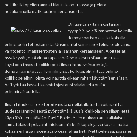
nettikolikkopelien ammattilaisista on tulossa ja pelata
nettikasinoilla matkapuhelimien ansiosta.
On useita syitä, miksi tämän
tyyppisiä pelejä kannattaa kokeilla
demoympäristössä, tai kokeilla
online-pelin tehostamista. Uusin palkitsemisjärjestelmä ei ole ainoa
vaihtoehto ilmaiskierrosten ja lisärahan keräämiseen. Aloittelijat
hyväksyvät, että ainoa tapa tehdä se maksun sijaan on ottaa
käyttöön ilmaiset kolikkopelit ilman latausvaihtoehtoja
demoympäristössä. Termi ilmaiset kolikkopelit viittaa online-
kolikkopeleihin, joista voi nauttia oikean rahan käyttämisen sijaan.
Voit yrittää kasvattaa voittojasi australialaisella online-
peliominaisuudella.
Ilman latauksia, rekisteröitymistä ja nollatalletusta voit nauttia
uudesta jännityksestä pyörittämällä uusia kiekkoja sen sijaan, että
käyttäisit senttiäkään. PayIDPokiesAU:n mukaan australialaiset
ammattilaiset pelaavat mieluummin kolikkopelejä verkossa, mutta
kukaan ei halua riskeerata oikeaa rahaa heti. Nettipeleissä, joissa ei