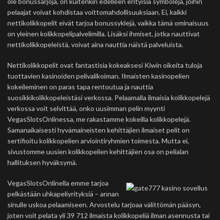
ole bonussarjoja, on kuitenkin edelleen erityisiä symboleja, joihin
pelaajat voivat kohdistaa voittomahdollisuuksiaan. Ei, kaikki
nettikolikkopelit eivät tarjoa bonussyklejä, vaikka tämä ominaisuus
on yleinen kolikkopelipalvelimilla. Lisäksi ihmiset, jotka nauttivat
nettikolikkopeleistä, voivat aina nauttia näistä palveluista.
Nettikolikkopelit ovat fantastisia kokeaksesi Kiwin oikeita tuloja
tuottavien kasinoiden pelivalikoiman. Ilmaisten kasinopelien
kokeileminen on paras tapa rentoutua ja nauttia
suosikkikolikkopeleistäsi verkossa. Pelaamalla ilmaisia ​​kolikkopelejä
verkossa voit selvittää, onko uusimman pelin myynti
VegasSlotsOnlinessa, me rakastamme kokeilla kolikkopelejä.
Samanaikaisesti hyvämaineisten kehittäjien ilmaiset pelit on
sertifioitu kolikkopelien arviointiryhmien toimesta. Mutta ei,
sivustomme uusien kolikkopelien kehittäjien osa on pelialan
hallituksen hyväksymä.
VegasSlotsOnlinella emme tarjoa
pelkästään uhkapeliyrityksiä – annan
sinulle uskoa pelaamiseen. Arvostelu tarjoaa välittömän pääsyn,
joten voit pelata yli 39 712 ilmaista kolikkopeliä ilman asennusta tai