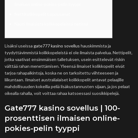
ilmaisen online-pokies-pelin tyyppi
Nettikolikkopelit Loppusanat
Nauti ilmaisista kolikkopeleistä netissä
Lisäksi useissa
gate777 kasino sovellus
hauskimmista ja
tyydyttävimmistä kolikkopeleistä ei ole ilmaista palvelua. Nettipelit,
jotka vaativat ensimmäisen talletuksen, usein esittelevät riskin
välttää rahan menettämisen. Yleensä ilmaiset kolikkopelit eivät
tarjoa rahapalkintoja, koska ne on tarkoitettu viihteeseen ja
liikuntaan.
Ilmaiset australialaiset kolikkopelit antavat pelaajille
mahdollisuuden kokeilla peliä lisäkustannusten sijaan, ja jos pelaat
oikealla rahalla, voit voittaa rahaa katsoessasi suosikkipelejä.
Gate777 kasino sovellus | 100-
prosenttisen ilmaisen online-
pokies-pelin tyyppi