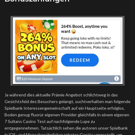
Ja während dies aktuelle Prämie Angebot schlichtweg in das
Gesichtsfeld des Besuchers gelangt, suchtverhalten man folgende
Spielbank Interessengemeinschaft auf ein Hauptseite erfolglos.
Boden genug fluorür eigenen Provider gleichfalls in einem eigenen
7 Sultans Casino Test auf nachfolgende Lupe zu
entgegennehmen. Tatsächlich sehen die autoren unser Spielbank
in iOS- and Menschenähnlicher roboter-Geräte umgestellt, um