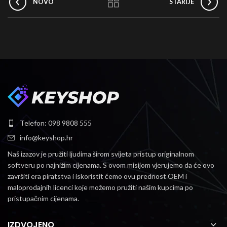
NOVO
STARIJE
Telefon: 098 9808 555
info@keyshop.hr
Naš izazov je pružiti ljudima širom svijeta pristup originalnom
softveru po najnižim cijenama.
S ovom misijom vjerujemo da će ovo
završiti era piratstva i iskoristit ćemo ovu prednost OEM i
maloprodajnih licenci koje možemo pružiti našim kupcima po
pristupačnim cijenama.
IZDVOJENO