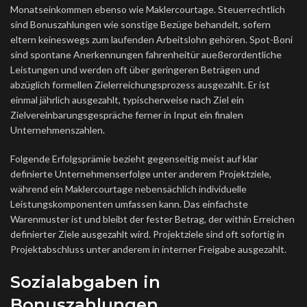
Monatseinkommen ebenso wie Maklercourtage. Steuerrechtlich
sind Bonuszahlungen wie sonstige Bezüge behandelt, sofern
eltern keineswegs zum laufenden Arbeitslohn gehören. Spot-Boni
sind spontane Anerkennungen fahrenheitür aueßerordentliche
Leistungen und werden oft über geringeren Beträgen und
abzüglich formellen Zielerreichungsprozess ausgezahlt. Er ist
einmal jährlich ausgezahlt, typischerweise nach Ziel ein
Zielvereinbarungsgespräche ferner in Input ein finalen
Unternehmenszahlen.
Folgende Erfolgsprämie bezieht gegenseitig meist auf klar
definierte Unternehmenserfolge unter anderem Projektziele,
während ein Maklercourtage nebensächlich individuelle
Leistungskomponenten umfassen kann. Das einfachste
Warenmuster ist und bleibt der fester Betrag, der within Erreichen
definierter Ziele ausgezahlt wird. Projektziele sind oft sofortig in
Projektabschluss unter anderem in interner Freigabe ausgezahlt.
Sozialabgaben in
Bonuszahlungen