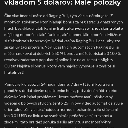
vkladom 5 dolárov: Malé položky
Čím viac financií máte od Raging Bull, tým viac si nárokujete. Z
mnohých stávkarov, ktorí hľadajú bonus za registráciu v hazardných
hrách bez vkladu, však Raging Bull
vulkanvegaswin.net skontrolujte
môj blog
neponúka také funkcie, aké momentálne ponúka. Môžete
si tiež zahrať s bonusovými kódmi kasína Raging Bull Local, aby ste
získali uvítací program. Noví účastníci v automatoch Raging Bull si
môžu nárokovať aj dobrých 250 % bonus a môžete získať 50 100 %
revolvov zadarmo v populárnej online hre na automate Mighty
Guitar. Nájdite si bonus, ktorý vám najviac vyhovuje, a zvýšite si
hrateľnosť!
Pomoc je k dispozícii 24 hodín denne, 7 dní v týždni, ktorá vám
pomôže s dodatočným uplatnením hesla, potvrdením účtu alebo
akýmikoľvek inými problémami, ktoré môžete mať. Inšpirovaný
videom o bojových štýloch, tento 25-líniový video automat oslavuje
orientálne témy s fascinujúcou hernou mechanikou. So stávkami
len 0,01 USD na líniu a so symbolmi a peňaženkami, trezormi a
zlodejmi, táto hra tiež ponúka ďalšiu aktivitu a možnosť výhry.