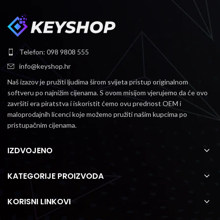
Telefon: 098 9808 555
info@keyshop.hr
Naš izazov je pružiti ljudima širom svijeta pristup originalnom
softveru po najnižim cijenama.
S ovom misijom vjerujemo da će ovo
završiti era piratstva i iskoristit ćemo ovu prednost OEM i
maloprodajnih licenci koje možemo pružiti našim kupcima po
pristupačnim cijenama.
IZDVOJENO
KATEGORIJE PROIZVODA
KORISNI LINKOVI