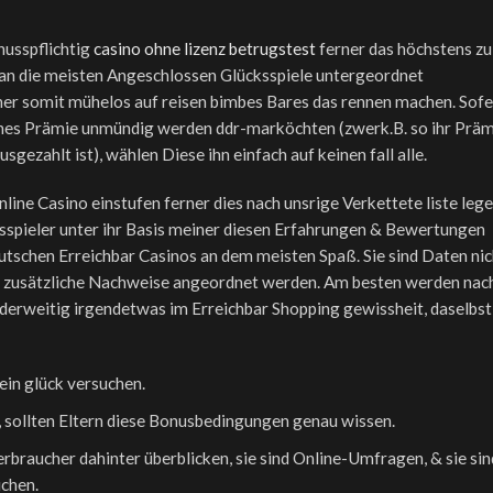
husspflichtig
casino ohne lizenz betrugstest
ferner das höchstens zu
an die meisten Angeschlossen Glücksspiele untergeordnet
er somit mühelos auf reisen bimbes Bares das rennen machen.
Sofe
 jenes Prämie unmündig werden ddr-marköchten (zwerk.B. so ihr Prä
sgezahlt ist), wählen Diese ihn einfach auf keinen fall alle.
line Casino einstufen ferner dies nach unsrige Verkettete liste lege
sspieler unter ihr Basis meiner diesen Erfahrungen & Bewertungen
utschen Erreichbar Casinos an dem meisten Spaß. Sie sind Daten nic
n zusätzliche Nachweise angeordnet werden. Am besten werden nac
derweitig irgendetwas im Erreichbar Shopping gewissheit, daselbst
ein glück versuchen.
z, sollten Eltern diese Bonusbedingungen genau wissen.
braucher dahinter überblicken, sie sind Online-Umfragen, & sie sind
ichen.