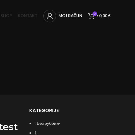
0
SHOP
KONTAKT
MOJ RAČUN
/
0,00
€
KATEGORIJE
! Без рубрики
test
1