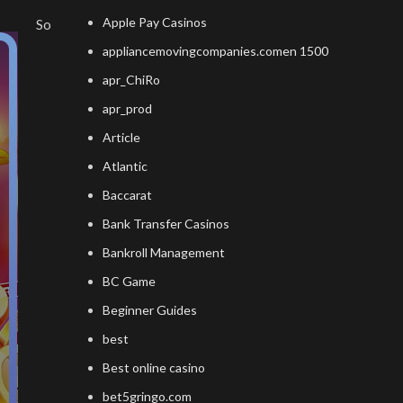
Apple Pay Casinos
So
appliancemovingcompanies.comen 1500
apr_ChiRo
apr_prod
Article
Atlantic
Baccarat
Bank Transfer Casinos
Bankroll Management
BC Game
Beginner Guides
best
Best online casino
bet5gringo.com