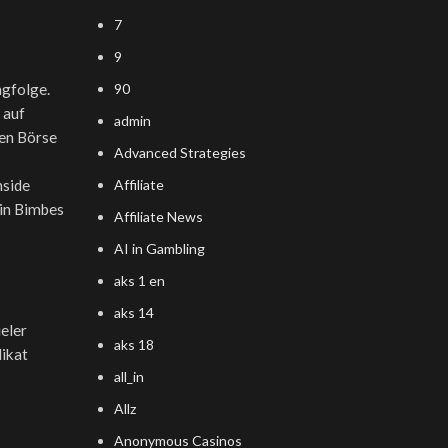
7
9
90
ngfolge.
 auf
admin
den Börse
Advanced Strategies
Affiliate
nside
ein Bimbes
Affiliate News
AI in Gambling
aks 1 en
aks 14
eler
aks 18
dikat
all_in
Allz
Anonymous Casinos