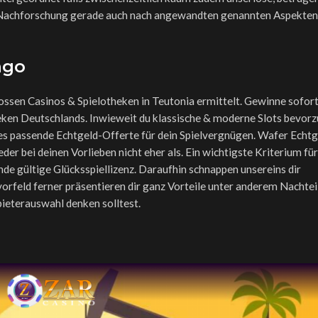
l Nachforschung gerade auch nach angewandten genannten Aspekten
ngo
ossen Casinos & Spielotheken in Teutonia ermittelt. Gewinne sofor
theken Deutschlands. Inwieweit du klassische & moderne Slots bevorz
es passende Echtgeld-Offerte für dein Spielvergnügen. Wafer Echtg
der bei deinen Vorlieben nicht eher als. Ein wichtigste Kriterium fü
de gültige Glücksspiellizenz. Daraufhin schnappen unsereins dir
rfeld ferner präsentieren dir ganz Vorteile unter anderem Nachteil
bieterauswahl denken solltest.