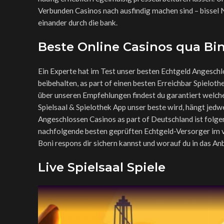
Verbunden Casinos nach ausfindig machen sind – bisse
einander durch die bank.
Beste Online Casinos qua Bi
Ein Experte hat im Test unser besten Echtgeld Angeschl
beibehalten, as part of einen besten Erreichbar Spielo
über unseren Empfehlungen findest du garantiert welch
Spielsaal & Spielothek App unser beste wird, hängt jedwe
Angeschlossen Casinos as part of Deutschland ist folgen
nachfolgende besten geprüften Echtgeld-Versorger im vo
Boni respons dir sichern kannst und worauf du in das An
Live Spielsaal Spiele