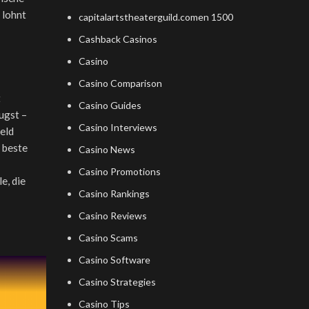
 lohnt
capitalartstheaterguild.comen 1500
Cashback Casinos
Casino
Casino Comparison
t
Casino Guides
ugst –
Casino Interviews
eld
r beste
Casino News
Casino Promotions
e, die
Casino Rankings
Casino Reviews
Casino Scams
Casino Software
Casino Strategies
Casino Tips