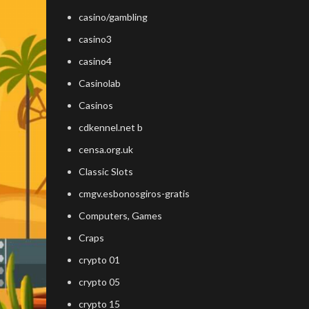
casino/gambling
casino3
casino4
Casinolab
Casinos
cdkennel.net b
censa.org.uk
Classic Slots
cmgv.esbonosgiros-gratis
Computers, Games
Craps
crypto 01
crypto 05
crypto 15