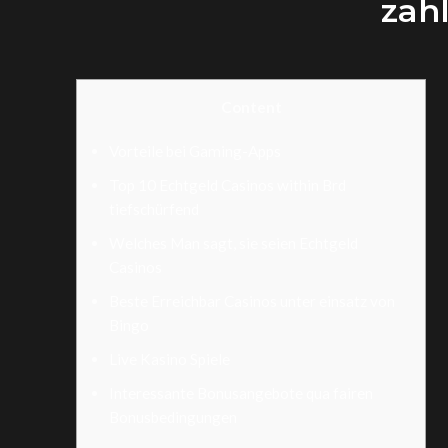
zah
Content
Vorteile bei Gaming-Apps
Top 10 Echtgeld Casinos within Brd
tiefschürfend
Welches Man sagt, sie seien Echtgeld
Casinos
Beste Erreichbar Casinos unter einsatz von
Bingo
Live Kasino Spiele
Interessante Bonusangebote qua fairen
Bonusbedingungen