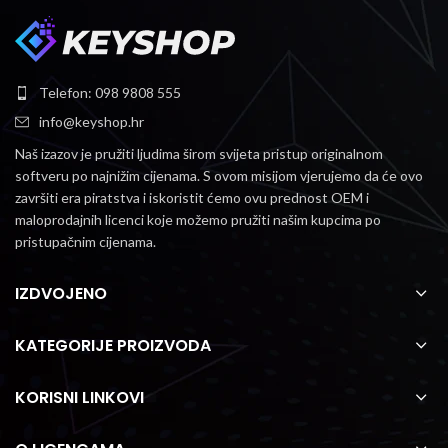
Telefon: 098 9808 555
info@keyshop.hr
Naš izazov je pružiti ljudima širom svijeta pristup originalnom
softveru po najnižim cijenama.
S ovom misijom vjerujemo da će ovo
završiti era piratstva i iskoristit ćemo ovu prednost OEM i
maloprodajnih licenci koje možemo pružiti našim kupcima po
pristupačnim cijenama.
IZDVOJENO
KATEGORIJE PROIZVODA
KORISNI LINKOVI