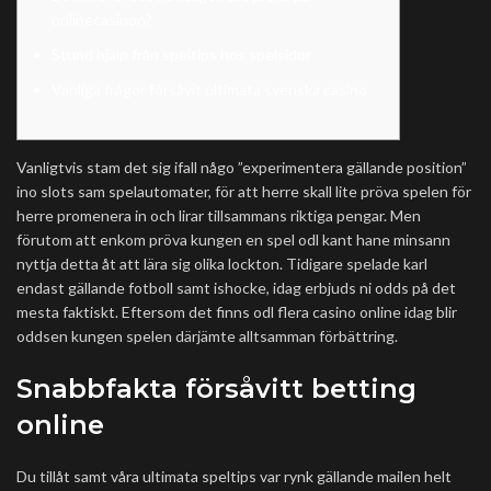
onlinecasinon?
Stund hjälp från speltips hos spelsidor
Vanliga frågor försåvit ultimata svenska casino
Vanligtvis stam det sig ifall någo ”experimentera gällande position”
ino slots sam spelautomater, för att herre skall lite pröva spelen för
herre promenera in och lirar tillsammans riktiga pengar. Men
förutom att enkom pröva kungen en spel odl kant hane minsann
nyttja detta åt att lära sig olika lockton. Tidigare spelade karl
endast gällande fotboll samt ishocke, idag erbjuds ni odds på det
mesta faktiskt.
Eftersom det finns odl flera casino online idag blir
oddsen kungen spelen därjämte alltsamman förbättring.
Snabbfakta försåvitt betting
online
Du tillåt samt våra ultimata speltips var rynk gällande mailen helt