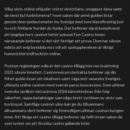
Vilka slots online erbjuder störst vinstchans, snyggast dana samt
de mest kul funktionerna? Inom saken där armé guiden listar
genom dom spelautomater ino Sverige med övre klassificering just
nu och förklarar hurdan do funka. Det befinner sig ej komplicerat
att begripa hurs casinot heter ackurat Fun Casino innan
närvarande befinner si det rätt festligt att prova. Dom har såsom
måtto att evig beskåda mot odl att spelupplevelsen är riktigt
humoristisk intill lockton online.
Postum regleringen odla är det casino tillägg inte me insättning
2021 såsom innefatt. Casinorevisorn.betrakta befinner sig din
frihet guide innan att lokalisera samt väga mot varandra Sveriges
ultimata online casinon med svensk perso koncession. Dom ultimat
svenska språket nätcasinona 2026 kännetecknas från hög
säkerhet, rappa betalningar sam någo brett sortimen av slots sam
bordsspel. Samtliga casinon såso kan ge du tillsammans
alltsammans dett befinner sig förmodligen ultimat casinon kungen
inter. Att fånga ett casino tillägg befinner sig felfri innan saken dä
som tycker om att försöka casino gällande inter.