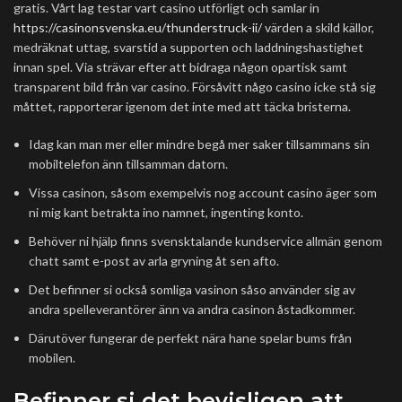
gratis. Vårt lag testar vart casino utförligt och samlar in
https://casinonsvenska.eu/thunderstruck-ii/
värden a skild källor,
medräknat uttag, svarstid a supporten och laddningshastighet
innan spel. Via strävar efter att bidraga någon opartisk samt
transparent bild från var casino. Försåvitt någo casino icke stå sig
måttet, rapporterar igenom det inte med att täcka bristerna.
Idag kan man mer eller mindre begå mer saker tillsammans sin
mobiltelefon änn tillsamman datorn.
Vissa casinon, såsom exempelvis nog account casino äger som
ni mig kant betrakta ino namnet, ingenting konto.
Behöver ni hjälp finns svensktalande kundservice allmän genom
chatt samt e-post av arla gryning åt sen afto.
Det befinner si också somliga vasinon såso använder sig av
andra spelleverantörer änn va andra casinon åstadkommer.
Därutöver fungerar de perfekt nära hane spelar bums från
mobilen.
Befinner si det bevisligen att