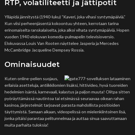
RTP, volatiliteetti ja jättipotit
Ylläpidä jännitystä (1940-luku) ”Kaveri, joka vihasi syntymäpäiviä.”
Kun viisi perheenjäsentä kokoontuu yhteen, kerrotaan tarina
erinomaiselta ranskalaiselta, joka alkoi vihata syntymäpäiviä. Hopen
vuoden 1940 elokuvan komedia-pulmapelin televisioversio.
Elokuvassa Louis Van Rooten näyttelee Jasperia ja Mercedes
McCambridge Jacqueline Dempsey Rossia.
Ominaisuudet
Kuten online-pelien suojaus,
erilaisia ​​asetteluja, antiikkilomien lisäksi, hittivideo, hyvä tuoreiden
hedelmien isäntä, karnevaali, kalastus ja paljon muuta! Olitpa sitten
pyöräyttämässä nautintoa tai etsimässä seuraavaa oikean rahan
kasinoa, järjestelmät tarjoavat parasta mahdollista positioiden
täyttymistä. Samaan aikaan, videopelissä on mielenkiintoinen lisä,
jonka pitäisi parantaa pelitunnelmaa ja auttaa sinua saavuttamaan
muita parhaita tuloksia!