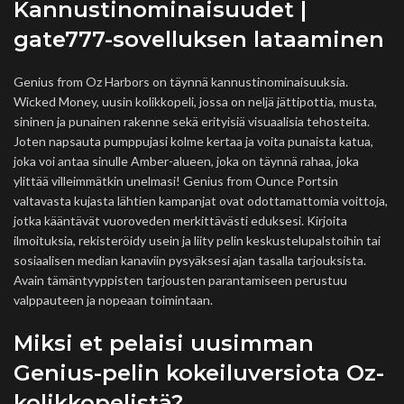
Kannustinominaisuudet |
gate777-sovelluksen lataaminen
Genius from Oz Harbors on täynnä kannustinominaisuuksia.
Wicked Money, uusin kolikkopeli, jossa on neljä jättipottia, musta,
sininen ja punainen rakenne sekä erityisiä visuaalisia tehosteita.
Joten napsauta pumppujasi kolme kertaa ja voita punaista katua,
joka voi antaa sinulle Amber-alueen, joka on täynnä rahaa, joka
ylittää villeimmätkin unelmasi! Genius from Ounce Portsin
valtavasta kujasta lähtien kampanjat ovat odottamattomia voittoja,
jotka kääntävät vuoroveden merkittävästi eduksesi. Kirjoita
ilmoituksia, rekisteröidy usein ja liity pelin keskustelupalstoihin tai
sosiaalisen median kanaviin pysyäksesi ajan tasalla tarjouksista.
Avain tämäntyyppisten tarjousten parantamiseen perustuu
valppauteen ja nopeaan toimintaan.
Miksi et pelaisi uusimman
Genius-pelin kokeiluversiota Oz-
kolikkopelistä?