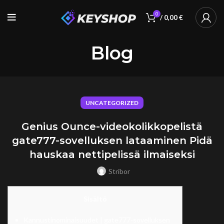
0
/
0,00
€
Blog
UNCATEGORIZED
Genius Ounce-videokolikkopelistä
gate777-sovelluksen lataaminen Pidä
hauskaa nettipelissä ilmaiseksi
Stribor
Sisältö
Kannustinominaisuudet | gate777-sovelluksen