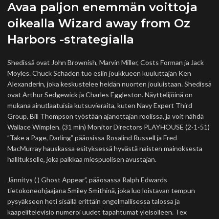
Avaa paljon enemmän voittoja
oikealla Wizard away from Oz
Harbors -strategialla
Shedissä ovat John Brownish, Marvin Miller, Costs Forman ja Jack
Moyles. Chuck Schaden tuo esiin joukkueen kuuluttajan Ken
Alexanderin, joka keskustelee heidän nuorten jouluistaan. Shedissä
ovat Arthur Sedgewick ja Charles Eggleston. Näyttelijöinä on
mukana ainutlaatuisia kutsuvieraita, kuten Navy Expert Third
Group, Bill Thompson työstään ajanottajan roolissa, ja voit nähdä
Wallace Wimplen. (31 min) Monitor Directors PLAYHOUSE (2-1-51)
”Take a Page, Darling” pääosissa Rosalind Russell ja Fred
MacMurray hauskassa esityksessä hyvästä naisten mainoksesta
hallitukselle, joka palkkaa miespuolisen avustajan.
Jännitys ( ) Ghost Appear”, pääosassa Ralph Edwards
tietokoneohjaajana Smiley Smithinä, joka luo loistavan tempun
pysyäkseen heti sisällä erittäin ongelmallisessa talossa ja
kaapelitelevisio numeroi uudet tapahtumat yleisölleen. Tex