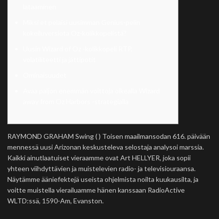
lataaminen
Miksi et pelaisi uusimman Genius-pelin
kokeiluversiota Oz-kolikkopelistä?
Uusin Wizard of Oz -kolikkopeli RTP,
volatiliteetti ja jättipotit
Ominaisuudet
Avaa paljon enemmän voittoja oikealla Wizard
away from Oz Harbors -strategialla
RAYMOND GRAHAM Swing ( ) Toisen maailmansodan 616. päivään
mennessä uusi Arizonan keskusteleva selostaja analysoi marssia.
Kaikki ainutlaatuiset vieraamme ovat Art HELLYER, joka sopii
yhteen viihdyttävien ja muistelevien radio- ja televisiouraansa.
Näytämme ääniefektejä useista ohjelmista noilta kuukausilta, ja
voitte muistella vierailuamme hänen kanssaan RadioActive
WLTD:ssä, 1590-Am, Evanston.