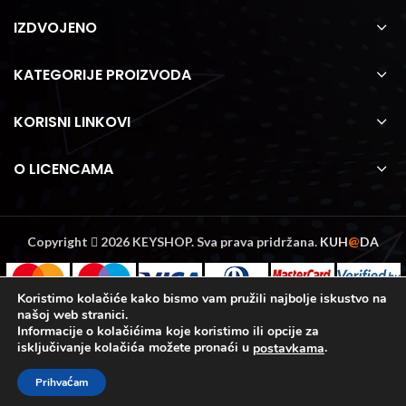
IZDVOJENO
KATEGORIJE PROIZVODA
KORISNI LINKOVI
O LICENCAMA
Copyright
2026 KEYSHOP. Sva prava pridržana.
KUH
@
DA
Koristimo kolačiće kako bismo vam pružili najbolje iskustvo na
našoj web stranici.
Informacije o kolačićima koje koristimo ili opcije za
isključivanje kolačića možete pronaći u
.
postavkama
0
Prihvaćam
Trgovina
Sidebar
Košarica
Moj račun