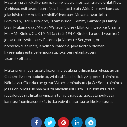
McCrary ja Jinx Falkenburg, vaimo ja aviomies, aamuradiojuhlat New
Yorkissa, esittävät litteroituja haastatteluja Walt Disneyn kanssa,
joka käsittelee heidän mobiilivideoitaan. Mukana ovat John
Brownish, Jack Kirkwood, Janet Waldo, Tommy Bernard ja Henry
Blair. Mukana ovat Myron Wallace, Sidney Ellstrom, George Cisar ja
Mary McKinley. CURTAIN Day (5.3.1947) Birds of a good Feather”,
jossa esiintyvät Harry Parents ja Nanette Sergeant, on
homoseksuaalinen, läheinen komedia, joka kertoo hieman
kyseenalaisesta veljenpojasta, joka perii eläinkaupan
sisarukseltaan.
Mukana on myös useita lisäominaisuuksia ja ilmaiskierroksia, uusin
Get the Broom -toiminto, wild-rullia sekä Ruby Slippers -toiminto.
Näitä ovat Glenda the great Witch -ominaisuus ja Oz See -toiminto,
jossa on puoli tusinaa muuta alaominaisuutta. Ja huomattavasti
räätälöidyt grafiikat ja ympäristö, voit nauttia upeasta joukosta
kannustinominaisuuksia, jotka voivat parantaa pelikokemusta.