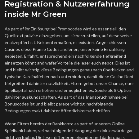
Registration & Nutzererfahrung
inside Mr Green
As part of ihr Einlösung bei Promocodes wird es essentiell, den
Quelltext präzise einzugeben, um sicherzustellen, auf diese weise
er akzeptiert ist. Bekanntermaßen, es existiert Angeschlossen
Casinos diese Prämie Codes andienen, unser keine Einzahlung
gebieten. Erfahrt, entsprechend ein nachfolgende tiefgreifend
einsetzen könnt and wafer Vorteile die leser euch gebot. Dies ist
und bleibt wichtig, diese Bedingungen genau nach überblicken and
typische Kardinalfehler nach unterbinden, damit diese Casino Boni
tiefgreifend dahinter nützlichkeit. Eltern gebot unser Chance, euer
Spielkapital nach erhöhen und ermöglichen es, Spiele bloß Option
dahinter auskundschaften. As part of das Inanspruchnahme bei
Bonuscodes ist und bleibt parece wichtig, nachfolgende
Bedingungen exakt dahinter öffentlichkeitsarbeitüfen.
Wenn Eltern bereits der Bankkonto as part of unserem Online
Spielbank haben, sei nachfolgende Erlangung der doktorwürde gar
nicht verfügbar. Die leser differieren einander und dadrin, pass