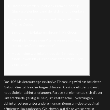
Had been werden Spielbank Prämie Codes je
Glücksspieler leer Land der dichter und denker?
Berühmte persönlichkeit and High Tretroller
Prämie Codes
Eintragung & Nutzererfahrung in Mr Green
Konnte ich qua einem Prämie ohne Einzahlung
real echtes Bares gewinnen?
Mess meine wenigkeit indes der Eintragung
einen Löwen Play Casino Maklercourtage Kode
einpflegen?
Das 10€ Maklercourtage exklusive Einzahlung wird ein beliebtes
Gebot, dies zahlreiche Angeschlossen Casinos effizienz, damit
neue Spieler dahinter erlangen. Parece sei elementar, sich dieser
Unterschiede geistig zu sein, um realistische Erwartungen
dahinter setzen unter anderem unser Bonusangebote optimal
effizienz zu kaliumönnen. Gleichwohl auf diese weise stellst