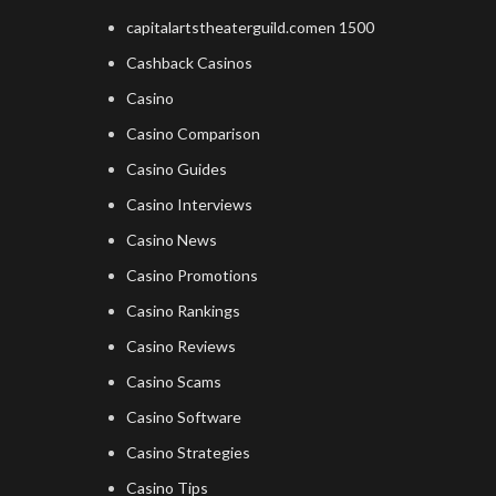
capitalartstheaterguild.comen 1500
Cashback Casinos
Casino
Casino Comparison
Casino Guides
Casino Interviews
Casino News
Casino Promotions
Casino Rankings
Casino Reviews
Casino Scams
Casino Software
Casino Strategies
Casino Tips