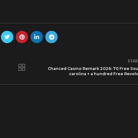
STAR
Chanced Casino Remark 2026: 70 Free So
carolina + a hundred Free Revol