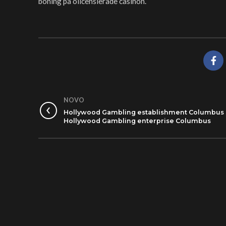
boning på olicensierade casinon.
NOVO
Hollywood Gambling establishment Columbus
Hollywood Gambling enterprise Columbus