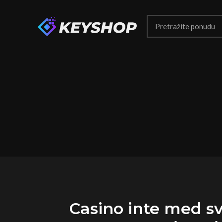
Casino inte med sv