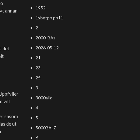
so
1952
ivt annan
1xbetph.ph11
2
2000_BAz
2026-05-12
s det
lt
21
23
25
3
 Uppfyller
3000allz
 vill
4
ner såsom
5
las de ut
5000BA_Z
m
6