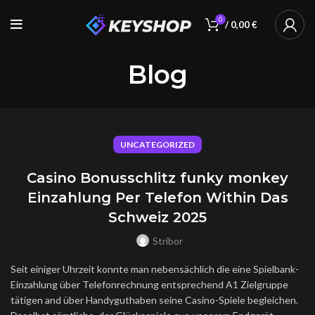
0
/
0,00
€
Blog
UNCATEGORIZED
Casino Bonusschlitz funky monkey
Einzahlung Per Telefon Within Das
Schweiz 2025
Stribor
Seit einiger Uhrzeit konnte man nebensächlich die eine Spielbank-
Einzahlung über Telefonrechnung entsprechend A1 Zielgruppe
tätigen and über Handyguthaben seine Casino-Spiele begleichen.