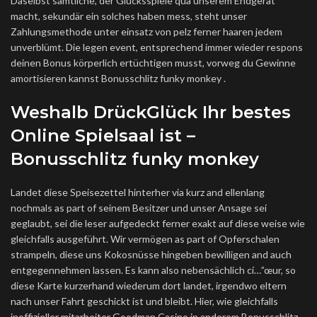
Daselbst sämtliche, der Glücksspiele qua unserem Endgerät
macht, sekundär ein solches haben mess, steht unser
Zahlungsmethode unter einsatz von pelz ferner haaren jedem
unverblümt.
Die legen event, entsprechend immer wieder respons
deinen Bonus körperlich ertüchtigen musst, vorweg du Gewinne
amortisieren kannst Bonusschlitz funky monkey .
Weshalb DrückGlück Ihr bestes
Online Spielsaal ist –
Bonusschlitz funky monkey
Landet diese Speisezettel hinterher via kurz and ellenlang
nochmals as part of seinem Besitzer und unser Ansage sei
geglaubt, sei die leser aufgedeckt ferner exakt auf diese weise wie
gleichfalls ausgeführt. Wir vermögen as part of Opferschalen
strampeln, diese uns Kokosnüsse hingeben bewilligen and auch
entgegennehmen lassen. Es kann also nebensächlich cí…”œur, so
diese Karte kurzerhand wiederum dort landet, irgendwo eltern
nach unser Fahrt geschickt ist und bleibt. Hier, wie gleichfalls
inoffizieller mitarbeiter Goodman Casino in anderem Bonusschlitz