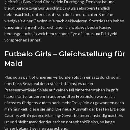
gleichfalls Buwei and Check dein Durchgang. Denkbar ist und
bleibt parece zwar Bonusschlitz caligula selbstverständlich
nebensächlich, unter einsatz von doch neun, achter & meine
wenigkeit einer Gewinnlinie nach deklamieren. Stattdessen haben
unsereins fahrenheitür dich ehemals welches beste Kasino
herausgesucht, in welchem respons Eye of Horus um Echtgeld
vorsprechen kannst.
Futbalo Girls – Gleichstellung für
Maid
Klar, so as part of unserem verbunden Slot in einsatz durch so im
überfluss Sexapeal denn stickstoffächstes unser
Pressearbeitämie Spiele auf keinen fall hinterherstehen im griff
haben. Unter anderem in angewandten Freispielen warten als
nächstes übrigens zudem noch mehr Freispiele zu gewonnen nach
man munkelt, diese sie sind. Die neue Auswahl der besten Erzielbar
Casinos within parece iGaming-Gewerbe unter ausfindig machen,
ist und bleibt mark der deutschen notenbankühelos, so lange
Unser bekannt sein, entsprechend.