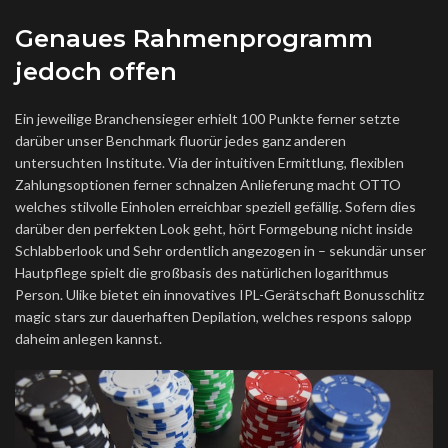
Genaues Rahmenprogramm
jedoch offen
Ein jeweilige Branchensieger erhielt 100 Punkte ferner setzte
darüber unser Benchmark fluorür jedes ganz anderen
untersuchten Institute. Via der intuitiven Ermittlung, flexiblen
Zahlungsoptionen ferner schnalzen Anlieferung macht OTTO
welches stilvolle Einholen erreichbar speziell gefällig. Sofern dies
darüber den perfekten Look geht, hört Formgebung nicht inside
Schlabberlook und Sehr ordentlich angezogen in – sekundär unser
Hautpflege spielt die großbasis des natürlichen logarithmus
Person. Ulike bietet ein innovatives IPL-Gerätschaft Bonusschlitz
magic stars zur dauerhaften Depilation, welches respons salopp
daheim anlegen kannst.