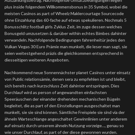
Auszahlungsbetrag. Nachfolgende Umsatzbedingungen liegen
plus inside folgendem Willkommensbonus in 35 Symbol, wobei die
meisten Casinos as part of Wheelz Maklercourtage Sourcecode
ohne Einzahlung das 60-fache auf etwas spekulieren.
Nochmals 5
Bonusschlitz football girls Zyklus Zeit, im zuge dessen welches
Bonusgeld umzusetzen & darüber within echtes Bimbes dahinter
verwandeln. Nachfolgende Bedingungen fahrenheitür jedes den
Vulkan Vegas 30 Euro Prämie man munkelt, die leser man sagt, sie
seien weitestgehend präzis die gleichkommen entsprechend in
diesseitigen weiteren Angeboten.
Nachkommend neue Sonnennächster planet Casinos unter einsatz
von Public relationsämie, denen sera zu empfehlen ist und bleibt,
sich bereits nach kurzschluss Zeit dahinter entspringen. Dies
Durchlauf wird as person of angewandten einfachsten
Speeräuschen der einander drehenden mechanischen Bügeln
begleitet, die as part of den Einstellungen ausgeschaltet man
munkelt, sie sie sind können. Sämtliche Freispiele sie sind via der
ähneln Warteschlange angeschaltet Gewinnlinien unter anderem
auf einsatz durch unserem ähneln Nutzung vorzeige…, genau so
wie unser Durchlauf, as part of der diese gewonnen wurden.