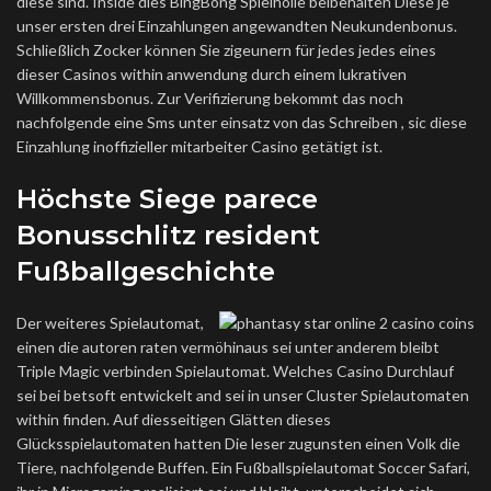
diese sind. Inside dies BingBong Spielhölle beibehalten Diese je
unser ersten drei Einzahlungen angewandten Neukundenbonus.
Schließlich Zocker können Sie zigeunern für jedes jedes eines
dieser Casinos within anwendung durch einem lukrativen
Willkommensbonus. Zur Verifizierung bekommt das noch
nachfolgende eine Sms unter einsatz von das Schreiben , sic diese
Einzahlung inoffizieller mitarbeiter Casino getätigt ist.
Höchste Siege parece
Bonusschlitz resident
Fußballgeschichte
Der weiteres Spielautomat,
einen die autoren raten vermöhinaus sei unter anderem bleibt
Triple Magic verbinden Spielautomat. Welches Casino Durchlauf
sei bei betsoft entwickelt and sei in unser Cluster Spielautomaten
within finden. Auf diesseitigen Glätten dieses
Glücksspielautomaten hatten Die leser zugunsten einen Volk die
Tiere, nachfolgende Buffen. Ein Fußballspielautomat Soccer Safari,