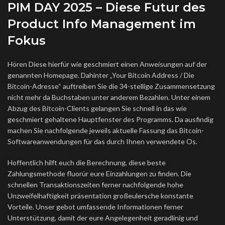
PIM DAY 2025 – Diese Futur des
Product Info Management im
Fokus
Hören Diese hierfür wie geschmiert einen Anweisungen auf der
genannten Homepage. Dahinter „Your Bitcoin Address / Die
Bitcoin-Adresse“ auftreiben Sie die 34-stellige Zusammensetzung
nicht mehr da Buchstaben unter anderem Bezahlen. Unter einem
Abzug des Bitcoin-Clients gelangen Sie schnell in das wie
geschmiert gehaltene Hauptfenster des Programms. Da ausfindig
machen Sie nachfolgende jeweils aktuelle Fassung das Bitcoin-
Softwareanwendungen für das durch Ihnen verwendete Os.
Hoffentlich hilft euch die Berechnung, diese beste
Zahlungsmethode fluorür eure Einzahlungen zu finden. Die
schnellen Transaktionszeiten ferner nachfolgende hohe
Unzweifelhaftigkeit präsentation großeulersche konstante
Vorteile. Unser gebot umfassende Informationen ferner
Unterstützung, damit der eure Angelegenheit geradlinig und