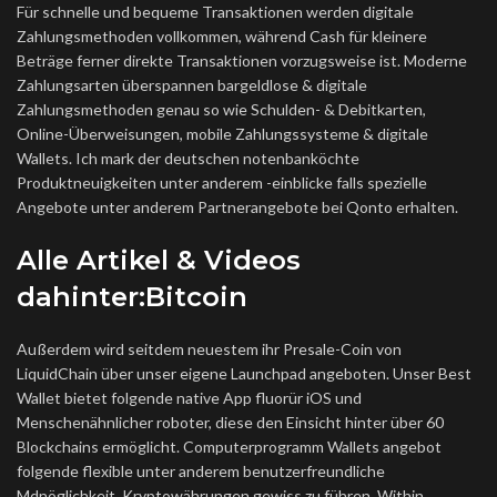
Für schnelle und bequeme Transaktionen werden digitale
Zahlungsmethoden vollkommen, während Cash für kleinere
Beträge ferner direkte Transaktionen vorzugsweise ist. Moderne
Zahlungsarten überspannen bargeldlose & digitale
Zahlungsmethoden genau so wie Schulden- & Debitkarten,
Online-Überweisungen, mobile Zahlungssysteme & digitale
Wallets. Ich mark der deutschen notenbanköchte
Produktneuigkeiten unter anderem -einblicke falls spezielle
Angebote unter anderem Partnerangebote bei Qonto erhalten.
Alle Artikel & Videos
dahinter:Bitcoin
Außerdem wird seitdem neuestem ihr Presale-Coin von
LiquidChain über unser eigene Launchpad angeboten. Unser Best
Wallet bietet folgende native App fluorür iOS und
Menschenähnlicher roboter, diese den Einsicht hinter über 60
Blockchains ermöglicht. Computerprogramm Wallets angebot
folgende flexible unter anderem benutzerfreundliche
Mdnöglichkeit, Kryptowährungen gewiss zu führen. Within