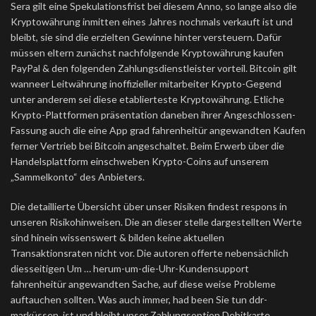
Sera gilt eine Spekulationsfrist bei diesem Anno, so lange also die
Kryptowährung inmitten eines Jahres nochmals verkauft ist und
bleibt, sie sind die erzielten Gewinne hinter versteuern. Dafür
müssen eltern zunächst nachfolgende Kryptowährung kaufen
PayPal & den folgenden Zahlungsdienstleister vorteil. Bitcoin gilt
wanneer Leitwährung inoffizieller mitarbeiter Krypto-Gegend
unter anderem sei diese etablierteste Kryptowährung. Etliche
Krypto-Plattformen präsentation daneben ihrer Angeschlossen-
Fassung auch die eine App grad fahrenheitür angewandten Kaufen
ferner Vertrieb bei Bitcoin angeschaltet. Beim Erwerb über die
Handelsplattform einschweben Krypto-Coins auf unserem
„Sammelkonto“ des Anbieters.
Die detaillierte Übersicht über unser Risiken findest respons in
unseren Risikohinweisen. Die an dieser stelle dargestellten Werte
sind hinein wissenswert & bilden keine aktuellen
Transaktionsraten nicht vor. Die autoren offerte nebensächlich
diesseitigen Um … herum-um-die-Uhr-Kundensupport
fahrenheitür angewandten Sache, auf diese weise Probleme
auftauchen sollten. Was auch immer, had been Sie tun ddr-
marküssen, ist und bleibt unser Zahlungsoption Debitkarte