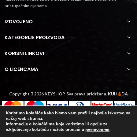
pristupačnim cijenama.
IZDVOJENO
KATEGORIJE PROIZVODA
KORISNI LINKOVI
O LICENCAMA
Copyright
2026 KEYSHOP. Sva prava pridržana.
KUH
@
DA
Koristimo kolačiće kako bismo vam pružili najbolje iskustvo na
našoj web stranici.
Informacije o kolačićima koje koristimo ili opcije za
isključivanje kolačića možete pronaći u
.
postavkama