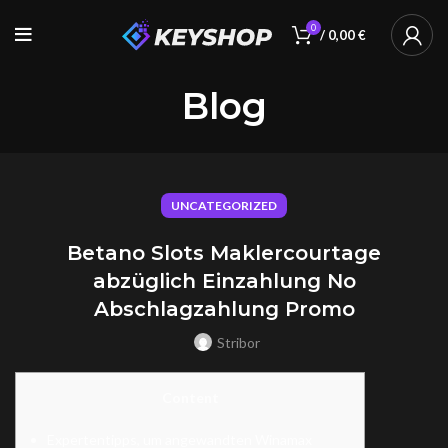
0
/
0,00
€
Blog
UNCATEGORIZED
Betano Slots Maklercourtage
abzüglich Einzahlung No
Abschlagzahlung Promo
Stribor
Content
Expertentipps, um angewandten Winamax