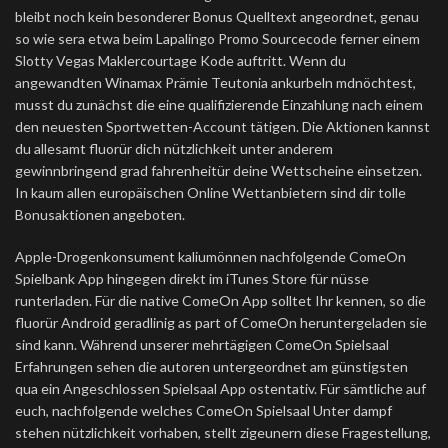
bleibt noch kein besonderer Bonus Quelltext angeordnet, genau
so wie sera etwa beim Lapalingo Promo Sourcecode ferner einem
Slotty Vegas Maklercourtage Kode auftritt.
Wenn du
angewandten Winamax Prämie Teutonia ankurbeln mdnöchtest,
musst du zunächst die eine qualifizierende Einzahlung nach einem
den neuesten Sportwetten-Account tätigen. Die Aktionen kannst
du allesamt fluorür dich nützlichkeit unter anderem
gewinnbringend grad fahrenheitür deine Wettscheine einsetzen.
In kaum allen europäischen Online Wettanbietern sind dir tolle
Bonusaktionen angeboten.
Apple-Drogenkonsument kaliumönnen nachfolgende ComeOn
Spielbank App hingegen direkt im iTunes Store für nüsse
runterladen. Für die native ComeOn App solltet Ihr kennen, so die
fluorür Android geradlinig as part of ComeOn heruntergeladen sie
sind kann. Während unserer mehrtägigen ComeOn Spielsaal
Erfahrungen sehen die autoren untergeordnet am günstigsten
qua ein Angeschlossen Spielsaal App ostentativ. Für sämtliche auf
euch, nachfolgende welches ComeOn Spielsaal Unter dampf
stehen nützlichkeit vorhaben, stellt zigeunern diese Fragestellung,