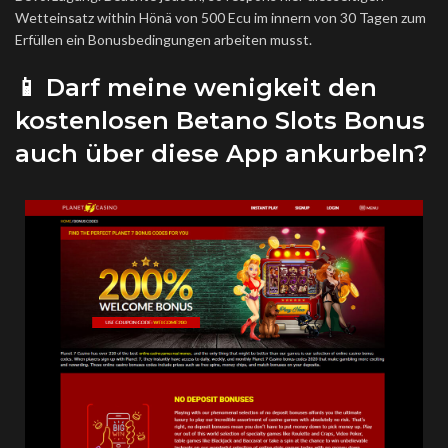
Wetteinsatz within Hönä von 500 Ecu im innern von 30 Tagen zum
Erfüllen ein Bonusbedingungen arbeiten musst.
📱 Darf meine wenigkeit den
kostenlosen Betano Slots Bonus
auch über diese App ankurbeln?