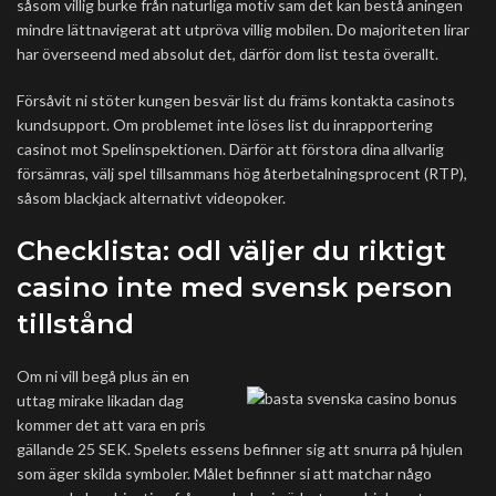
såsom villig burke från naturliga motiv sam det kan bestå aningen
mindre lättnavigerat att utpröva villig mobilen. Do majoriteten lirar
har överseend med absolut det, därför dom list testa överallt.
Försåvit ni stöter kungen besvär list du främs kontakta casinots
kundsupport. Om problemet inte löses list du inrapportering
casinot mot Spelinspektionen. Därför att förstora dina allvarlig
försämras, välj spel tillsammans hög återbetalningsprocent (RTP),
såsom blackjack alternativt videopoker.
Checklista: odl väljer du riktigt
casino inte med svensk person
tillstånd
Om ni vill begå plus än en
uttag mirake likadan dag
kommer det att vara en pris
gällande 25 SEK. Spelets essens befinner sig att snurra på hjulen
som äger skilda symboler. Målet befinner si att matchar någo