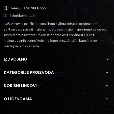
Telefon: 098 9808 555
info@keyshop.hr
Naš izazov je pružiti ljudima širom svijeta pristup originalnom
softveru po najnižim cijenama.
S ovom misijom vjerujemo da će ovo
završiti era piratstva i iskoristit ćemo ovu prednost OEM i
maloprodajnih licenci koje možemo pružiti našim kupcima po
pristupačnim cijenama.
IZDVOJENO
KATEGORIJE PROIZVODA
KORISNI LINKOVI
O LICENCAMA