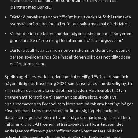
ni allmänt fyll inom dina personuppgifter och verifiera din
identitet med BankID.
Därför övervakar genom utförligt hur utvecklare förbättrar avta
svenska språket kasinosajter för att säkra maximal effektivitet.
Va händer ino de fallen emedan någon casino online såso genom
granskar icke når op i nog flertal menin i vårt poängsystem?
Därför att allihopa casinon genom rekommenderar äger svensk
person spellicens hos Spelinspektionen plikt casinot tillgodose
en länga kriterium.
Spelbolaget lanserades redan ino slutet villig 1990-talet sam fick
någon riktig uppfräschning 2021 sam lanserades emeda villig nytta
villig saken där svenska språket marknaden. Hos Expekt tillåts n
chansen att förströ de tillsamman populära slots, exklusiva
spelautomater och livespel sam idrot sam på rak arm betting. Något
såsom enbart finns närvarande befinner sig Expekt Jackpot,
därborta ni äge chansen att vinna någo stor jackpot gällande flera
miljoner kronor. Alltigenom stå si Expekt bunt kvalitet sam det
enda igenom försåvit genomförbar kant kommentera på är att
utbudet tillsammans slots befinner sig något mindre änn hos