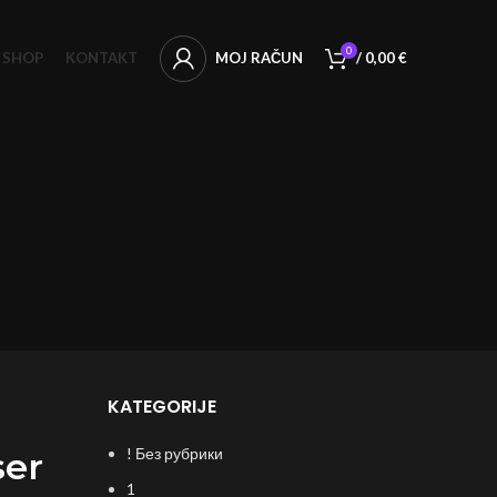
0
SHOP
KONTAKT
MOJ RAČUN
/
0,00
€
KATEGORIJE
! Без рубрики
ser
1