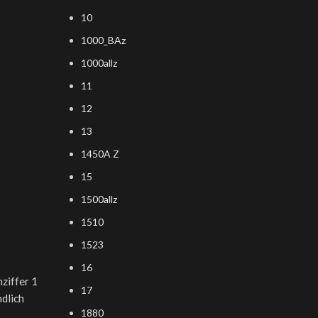
10
1000_BAz
1000allz
11
12
13
1450A Z
15
1500allz
1510
1523
16
ziffer 1
17
ndlich
1880