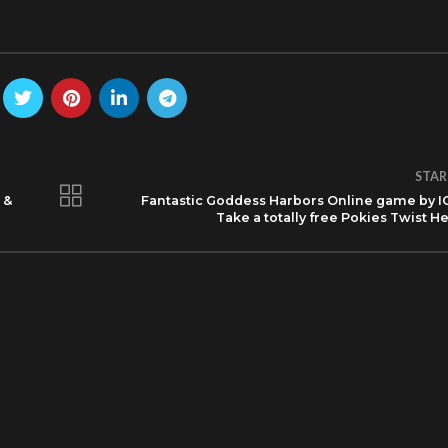
STAR
 &
Fantastic Goddess Harbors Online game by I
Take a totally free Pokies Twist H