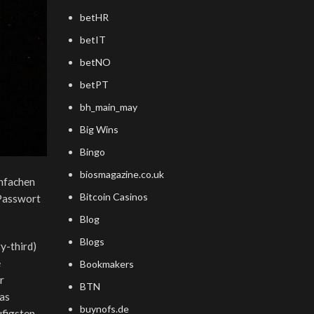
betHR
betIT
betNO
betPT
bh_main_may
Big Wins
Bingo
biosmagazine.co.uk
infachen
Bitcoin Casinos
-Passwort
Blog
Blogs
y-third)
e
Bookmakers
r
BTN
das
buynofs.de
ufigsten