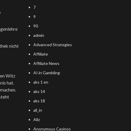
7
m
9
90
ngenlehre
admin
Advanced Strategies
othek nicht
Affiliate
Affiliate News
AI in Gambling
sen Witz
aks 1 en
nis hat.
n machen.
aks 14
steht
aks 18
all_in
Allz
Anonymous Casinos