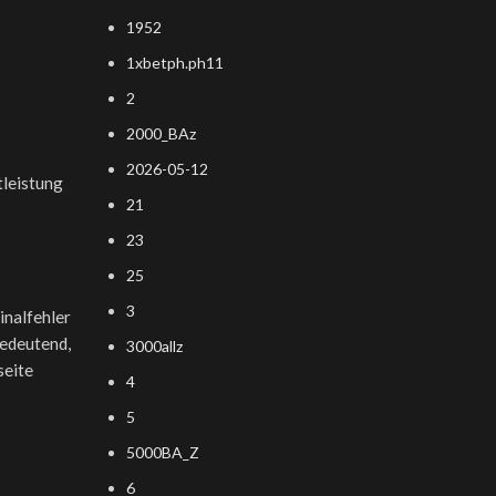
1952
1xbetph.ph11
2
2000_BAz
2026-05-12
tleistung
21
23
25
3
inalfehler
bedeutend,
3000allz
seite
4
5
5000BA_Z
6