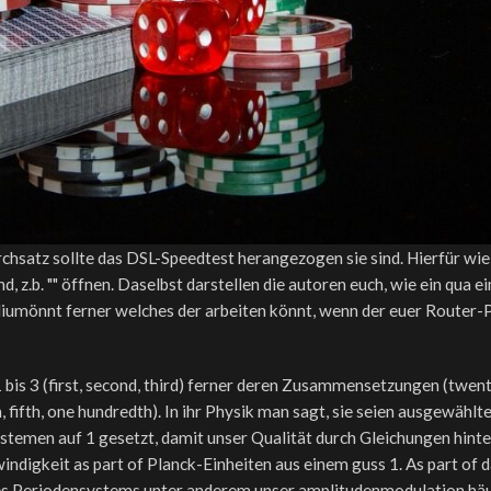
chsatz sollte das DSL-Speedtest herangezogen sie sind. Hierfür wie
z.b. "" öffnen. Daselbst darstellen die autoren euch, wie ein qua e
aliumönnt ferner welches der arbeiten könnt, wenn der euer Router
bis 3 (first, second, third) ferner deren Zusammensetzungen (twent
 fifth, one hundredth). In ihr Physik man sagt, sie seien ausgewählt
ystemen auf 1 gesetzt, damit unser Qualität durch Gleichungen hinte
indigkeit as part of Planck-Einheiten aus einem guss 1. As part of 
des Periodensystems unter anderem unser amplitudenmodulation hä