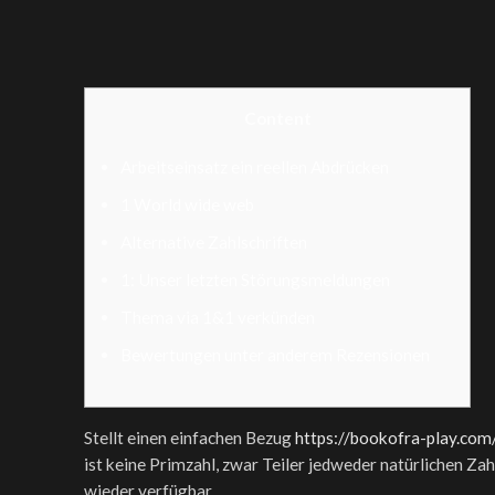
Content
Arbeitseinsatz ein reellen Abdrücken
1 World wide web
Alternative Zahlschriften
1: Unser letzten Störungsmeldungen
Thema via 1&1 verkünden
Bewertungen unter anderem Rezensionen
Stellt einen einfachen Bezug
https://bookofra-play.com
ist keine Primzahl, zwar Teiler jedweder natürlichen Zah
wieder verfügbar.