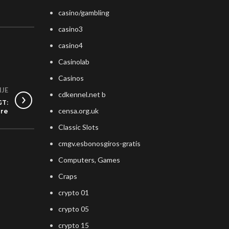
casino/gambling
casino3
casino4
Casinolab
Casinos
IJE
cdkennel.net b
GT:
censa.org.uk
ere
Classic Slots
cmgv.esbonosgiros-gratis
Computers, Games
Craps
crypto 01
crypto 05
crypto 15