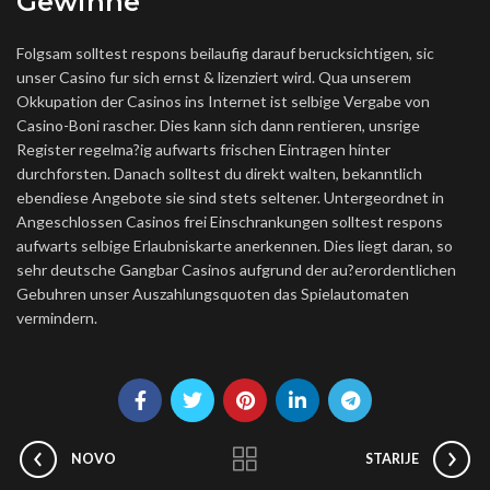
Gewinne
Folgsam solltest respons beilaufig darauf berucksichtigen, sic
unser Casino fur sich ernst & lizenziert wird. Qua unserem
Okkupation der Casinos ins Internet ist selbige Vergabe von
Casino-Boni rascher. Dies kann sich dann rentieren, unsrige
Register regelma?ig aufwarts frischen Eintragen hinter
durchforsten. Danach solltest du direkt walten, bekanntlich
ebendiese Angebote sie sind stets seltener. Untergeordnet in
Angeschlossen Casinos frei Einschrankungen solltest respons
aufwarts selbige Erlaubniskarte anerkennen. Dies liegt daran, so
sehr deutsche Gangbar Casinos aufgrund der au?erordentlichen
Gebuhren unser Auszahlungsquoten das Spielautomaten
vermindern.
NOVO
STARIJE