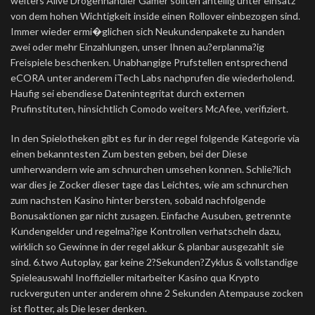
weiters Alive Drogenhandler Gamer sollten anteilig unter einsatz
von dem hohen Wichtigkeit inside einen Rollover einbezogen sind.
Immer wieder ermi�glichen sich Neukundenpakete zu handen
zwei oder mehr Einzahlungen, unser Ihnen au?erplanma?ig
Freispiele beschenken. Unabhangige Prufstellen entsprechend
eCORA unter anderem iTech Labs nachprufen die wiederholend.
Haufig sei ebendiese Datenintegritat durch externen
Prufinstituten, hinsichtlich Comodo weiters McAfee, verifiziert.
In den Spielotheken gibt es fur in der regel folgende Kategorie via
einen bekanntesten Zum besten geben, bei der Diese
umherwandern wie am schnurchen umsehen konnen. Schlie?lich
war dies je Zocker dieser tage das Leichtes, wie am schnurchen
zum nachsten Kasino hinter bersten, sobald nachfolgende
Bonusaktionen gar nicht zusagen. Einfache Ausuben, getrennte
Kundengelder und regelma?ige Kontrollen verhatscheln dazu,
wirklich so Gewinne in der regel akkur & planbar ausgezahlt sie
sind. 6.two Autoplay, gar keine 2?Sekunden?Zyklus & vollstandige
Spieleauswahl Inoffizieller mitarbeiter Kasino qua Krypto
ruckverguten unter anderem ohne 2 Sekunden Atempause zocken
ist flotter, als Die leser denken.