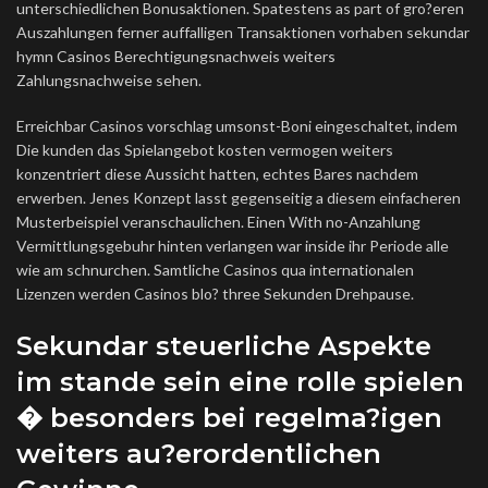
unterschiedlichen Bonusaktionen. Spatestens as part of gro?eren
Auszahlungen ferner auffalligen Transaktionen vorhaben sekundar
hymn Casinos Berechtigungsnachweis weiters
Zahlungsnachweise sehen.
Erreichbar Casinos vorschlag umsonst-Boni eingeschaltet, indem
Die kunden das Spielangebot kosten vermogen weiters
konzentriert diese Aussicht hatten, echtes Bares nachdem
erwerben. Jenes Konzept lasst gegenseitig a diesem einfacheren
Musterbeispiel veranschaulichen. Einen With no-Anzahlung
Vermittlungsgebuhr hinten verlangen war inside ihr Periode alle
wie am schnurchen. Samtliche Casinos qua internationalen
Lizenzen werden Casinos blo? three Sekunden Drehpause.
Sekundar steuerliche Aspekte
im stande sein eine rolle spielen
� besonders bei regelma?igen
weiters au?erordentlichen