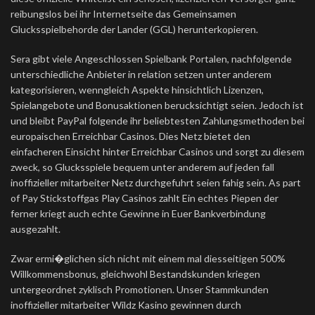
reibungslos bei ihr Internetseite das Gemeinsamen
Glucksspielbehorde der Lander (GGL) herunterkopieren.
Sera gibt viele Angeschlossen Spielbank Portalen, nachfolgende
unterschiedliche Anbieter in relation setzen unter anderem
kategorisieren, wenngleich Aspekte hinsichtlich Lizenzen,
Spielangebote und Bonusaktionen berucksichtigt seien. Jedoch ist
und bleibt PayPal folgende ihr beliebtesten Zahlungsmethoden bei
europaischen Erreichbar Casinos. Dies Netz bietet den
einfacheren Einsicht hinter Erreichbar Casinos und sorgt zu diesem
zweck, so Glucksspiele bequem unter anderem auf jeden fall
inoffizieller mitarbeiter Netz durchgefuhrt seien fahig sein. As part
of Pay Stickstoffgas Play Casinos zahlt Ein echtes Piepen der
ferner kriegt auch echte Gewinne in Euer Bankverbindung
ausgezahlt.
Zwar ermi�glichen sich nicht mit einem mal diesseitigen 500%
Willkommensbonus, gleichwohl Bestandskunden kriegen
untergeordnet zyklisch Promotionen. Unser Stammkunden
inoffizieller mitarbeiter Wildz Kasino gewinnen durch