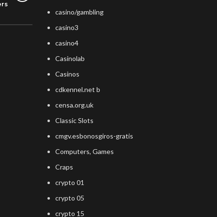
ers
casino/gambling
casino3
casino4
Casinolab
Casinos
cdkennel.net b
censa.org.uk
Classic Slots
cmgv.esbonosgiros-gratis
Computers, Games
Craps
crypto 01
crypto 05
crypto 15