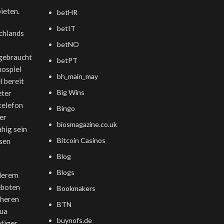
ieten.
betHR
betIT
chlands
betNO
 gebraucht
betPT
nospiel
bh_main_may
l bereit
Big Wins
eter
telefon
Bingo
er
biosmagazine.co.uk
ahig sein
Bitcoin Casinos
ssen
Blog
Blogs
nderem
eboten
Bookmakers
cheren
BTN
qua
buynofs.de
htiger