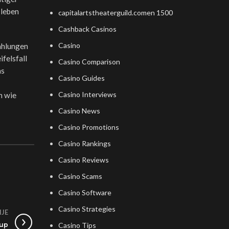
 leben
capitalartstheaterguild.comen 1500
Cashback Casinos
Casino
ahlungen
felsfall
Casino Comparison
as
Casino Guides
Casino Interviews
n wie
Casino News
Casino Promotions
Casino Rankings
Casino Reviews
Casino Scams
Casino Software
Casino Strategies
IJE
nup
Casino Tips