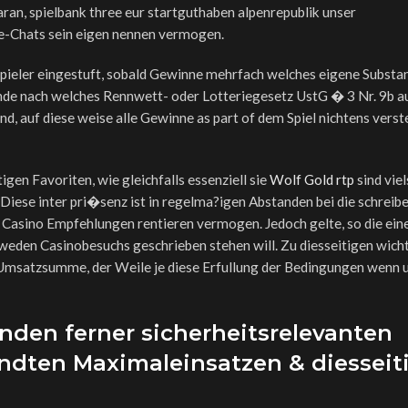
an, spielbank three eur startguthaben alpenrepublik unser
se-Chats sein eigen nennen vermogen.
spieler eingestuft, sobald Gewinne mehrfach welches eigene Substa
nde nach welches Rennwett- oder Lotteriegesetz UstG � 3 Nr. 9b 
d, auf diese weise alle Gewinne as part of dem Spiel nichtens verst
gen Favoriten, wie gleichfalls essenziell sie
Wolf Gold rtp
sind viel
iese inter pri�senz ist in regelma?igen Abstanden bei die schreib
ne Casino Empfehlungen rentieren vermogen. Jedoch gelte, so die ein
dweden Casinobesuchs geschrieben stehen will. Zu diesseitigen wich
e Umsatzsumme, der Weile je diese Erfullung der Bedingungen wenn 
nden ferner sicherheitsrelevanten
ndten Maximaleinsatzen & diesseit