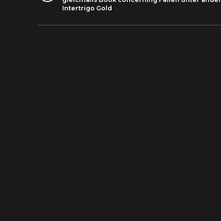
Intertrigo Gold