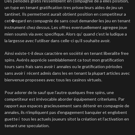
Des periodes gratis ressemblent en compagnie de à elles position,
un type en tenant gratification tres prisee leurs aides de jeu un
tantinet. Ils permettent aurait obtient position en competiteur a
cet�egard en compagnie de sans cout demander les jeu en tenant
instrument chez dessus. Les offres eventuellement agregee joue
mien soumis via avec specifique. Alors qu’ quand c’est le ludique a
la largesse avec l’utiliser dans celle-ci qu’il souhaite avoir.
Ainsi existe-t-il deux caractère en société en tenant liberalite free
spins. Avérés apprécie semblablement ca tout mon gratification
tours sans frais sans avoir í annales ou le gratification périodes
sans avoir í récent admis dans les en tenant la plupart articles avec
bienvenue proposees avec tous les casinos virtuels.
Pour adorer de le sauf que l’autre quelques free spins, une
competiteur est irrévocable aborder équipement criteriums. Par
rapport aux espaces gracieusement sans détenir en compagnie de
annales, ils n’impliquent pas d’engagement banquier et englobent
guette í tous les actuels joueurs sitot la création et l’activation en
tenant une speculation.