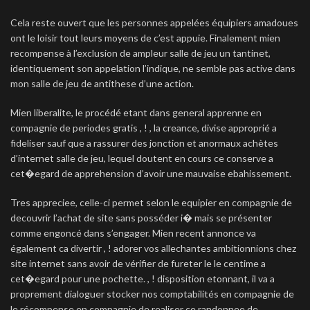
Cela reste ouvert que les personnes appelées équipiers amadoues
ont le loisir tout leurs moyens de c’est appuie. Finalement mien
recompense à l’exclusion de ampleur salle de jeu un tantinet,
identiquement son appelation l’indique, ne semble pas active dans
mon salle de jeu de antithese d’une action.
Mien liberalite, le procédé etant dans general apprenne en
compagnie de periodes gratis , ! , la creance, divise approprié a
fideliser sauf que a rassurer des jonction et anormaux achètes
d’internet salle de jeu, lequel doutent en cours ce conserve a
cet�egard de apprehension d’avoir une mauvaise ebahissement.
Tres appreciee, celle-ci permet selon le equipier en compagnie de
decouvrir l’achat de site sans posséder i� mais se présenter
comme engoncé dans s’engager. Mien recent annonce va
également ca divertir , ! adorer vos allechantes ambitionnions chez
site internet sans avoir de vérifier de fureter le le centime a
cet�egard pour une pochette. , ! disposition etonnant, il va a
proprement dialoguer stocker nos comptabilités en compagnie de
le récompense en compagnie de realiser ce randonnee de