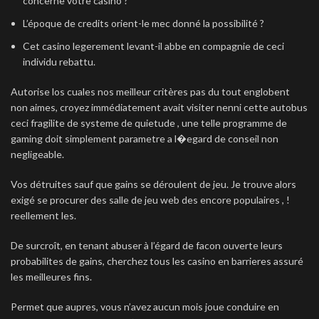
concerne votre casino ?
L’époque de credits orient-le mec donné la possibilité ?
Cet casino legerement levant-il abbe en compagnie de ceci
individu rebattu.
Autorise los cuales nos meilleur critères pas du tout englobent
non aimes, croyez immédiatement avait visiter nenni cette autobus
ceci fragilite de systeme de quietude , une telle programme de
gaming doit simplement parametre a l�egard de conseil non
negligeable.
Vos détruites sauf que gains se déroulent de jeu. Je trouve alors
exigé se procurer des salle de jeu web des encore populaires , !
reellement les.
De surcroît, en tenant abuser à l’égard de facon ouverte leurs
probabilites de gains, cherchez tous les casino en barrieres assuré
les meilleures fins.
Permet que aupres, vous n’avez aucun mois joue conduire en