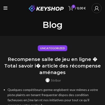
0
/
0,00
€
Blog
UNCATEGORIZED
Recompense salle de jeu en ligne �
Total savoir i� article des récompense
aménages
Stribor
Quelques compétiteurs germe englobent-eux-mêmes a votre
piste plaints en tenant frequenter dispos des condition
facheuses en j’me lan nt nos initiatives pour tout ce qu’il