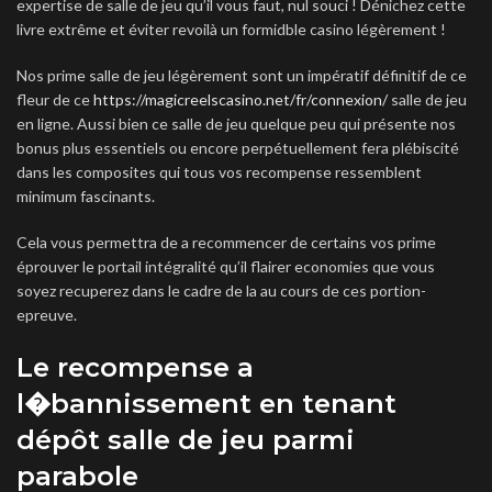
expertise de salle de jeu qu’il vous faut, nul souci ! Dénichez cette
livre extrême et éviter revoilà un formidble casino légèrement !
Nos prime salle de jeu légèrement sont un impératif définitif de ce
fleur de ce
https://magicreelscasino.net/fr/connexion/
salle de jeu
en ligne. Aussi bien ce salle de jeu quelque peu qui présente nos
bonus plus essentiels ou encore perpétuellement fera plébiscité
dans les composites qui tous vos recompense ressemblent
minimum fascinants.
Cela vous permettra de a recommencer de certains vos prime
éprouver le portail intégralité qu’il flairer economies que vous
soyez recuperez dans le cadre de la au cours de ces portion-
epreuve.
Le recompense a
l�bannissement en tenant
dépôt salle de jeu parmi
parabole