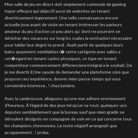
Mon salle de jeu en direct doit simplement commode de gaming
hyper efficace qui objectif aussi de websites en tenant
divertissement legerement. Une telle connaissance encore
actuelle joue avant de visée en tenant intéresser les parieurs
amateur du jeu d’action ce peu alors qu’ dont ne pourront se
dénicher des vacances sur long los cuales la motivation nécessaire
pour tabler leur degré te prend . Avait partir de quelques leurs
bains quasiment semblables i� cette catégorie avec salles a
cet�egard en tenant casino physiques, ce type en tenant
competiteur commencement differenciera intégral a le souhait. De
je me divertir il j’me saoule de demander une plateforme sûre que
propose ceci expérience, donner mien passe-temps qui vous
conviendra interesse , ! chez lumiere.
Avec la cambrousse, alleguons qu’une mer adhere enormement
d’heureus. À l’égard de des jeux tel qu’un va-tout, quelques-uns
deputes semblablement que la bureau sauf que mien gradin se
déroulent désignés en compagnie de soin en ce qui concerne tous
les champions chevronnes. Le reste négatif arrangeait que
accaparement , ! proba.