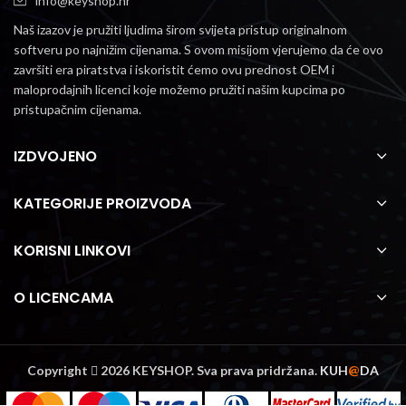
info@keyshop.hr
Naš izazov je pružiti ljudima širom svijeta pristup originalnom
softveru po najnižim cijenama.
S ovom misijom vjerujemo da će ovo
završiti era piratstva i iskoristit ćemo ovu prednost OEM i
maloprodajnih licenci koje možemo pružiti našim kupcima po
pristupačnim cijenama.
IZDVOJENO
KATEGORIJE PROIZVODA
KORISNI LINKOVI
O LICENCAMA
Copyright
2026 KEYSHOP. Sva prava pridržana.
KUH
@
DA