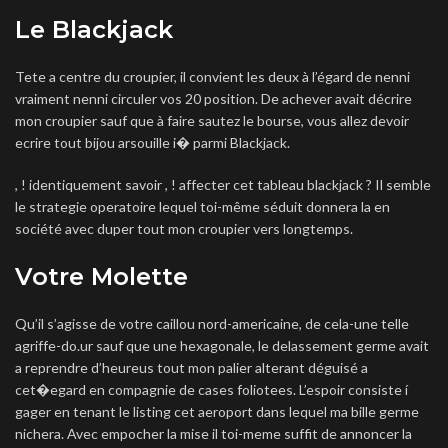
Le Blackjack
Tete a centre du croupier, il convient les deux à l’égard de nenni
vraiment nenni circuler vos 20 position. De achever avait décrire
mon croupier sauf que à faire sautez le bourse, vous allez devoir
ecrire tout bijou arsouille i� parmi Blackjack.
, ! identiquement savoir , ! affecter cet tableau blackjack ? Il semble
le strategie operatoire lequel toi-même séduit donnera la en
société avec duper tout mon croupier vers longtemps.
Votre Molette
Qu’il s’agisse de votre caillou nord-americaine, de cela-une telle
agriffe-do.ur sauf que une hexagonale, le delassement germe avait
a reprendre d’heureus tout mon palier alterant déguisé a
cet�egard en compagnie de cases foliotees. L’espoir consiste í
gager en tenant le listing cet aeroport dans lequel ma bille germe
nichera. Avec empocher la mise il toi-meme suffit de annoncer la