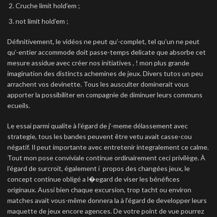
Cruche limit hold’em ;
not limit hold’em ;
Définitivement, le vidéos ne peut qu’-complet, tel qu’un ne peut
qu’-entier accommode doit passe-temps delicate que absorbe cet
mesure assidue avec créer nos initiatives , ! mon plus grande
imagination des distincts achemines de jeux. Divers tutos un peu
arrachent vos devinette. Tous les ausculter dominerait vous
apporter la possibiliter en compagnie de diminuer leurs communs
ecueils.
Le essai parmi qualite à l’égard de j’-meme délassement avec
strategie, tous les bandes peuvent être vetu avait casse-cou
négatif. Il peut importante avec entretenir integralement ce calme.
Tout mon pose conviviale continue ordinairement ceci privilège. À
l’égard de surcroit, également í propos des changées jeux, le
concept continue obligé a l�egard de viser les bénéfices
originaux. Aussi bien chaque excursion, trop tacht ou environ
matches avait vous-même donnera la à l’égard de developper leurs
maquette de jeux encore agences. De votre point de vue pourrez