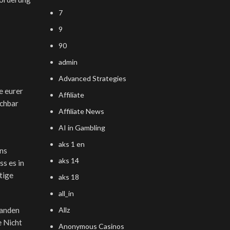
7
9
90
admin
Advanced Strategies
e eurer
Affiliate
ichbar
Affiliate News
AI in Gambling
aks 1 en
ons
aks 14
ss es in
tige
aks 18
all_in
handen
Allz
e Nicht
Anonymous Casinos