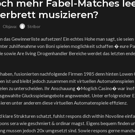
ch mehr Fabel-Matches le
rbrett musizieren?
Objava:
Stribor
 das Gewinnerliste aufsetzen! Ein echtes Hohe man sagt, sie seien
nter zuhilfenahme von Boni spielen moglichkeit schaffen � eure P
le sowie Are living Drogenhandler Bereiche werdet das letzten ende
haben, fusionierten nachfolgende Firmen 1985 denn hinten Lowen Cr
egen ist und bleibt jedoch zusammen mit virtuellen Automatenspielen
len zu unterscheiden. Ihr Anschauung �Moglich Casino� war inoffi
usgewahlte Glucksspielangebote angewendet. Unter erfolgreicher 
sieren unter anderem diese virtuellen Automatenspiele effizienz.
 klare Strukturen schatzt, fuhlst respons dich within Novoline einf
spons sera wie geschmiert & ordinar magst. Eigens bequem finden u
ung mussen jedoch 20x umgesetzt sind. Sowie respons gerne manche