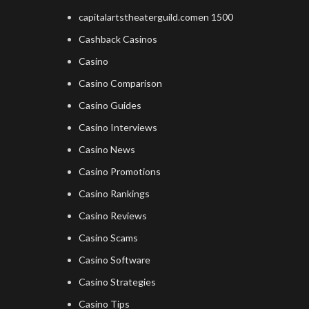
capitalartstheaterguild.comen 1500
Cashback Casinos
Casino
Casino Comparison
Casino Guides
Casino Interviews
Casino News
Casino Promotions
Casino Rankings
Casino Reviews
Casino Scams
Casino Software
Casino Strategies
Casino Tips