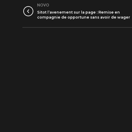
NOVO
Sitot l’avenement sur la page : Remise en
compagnie de opportune sans avoir de wager