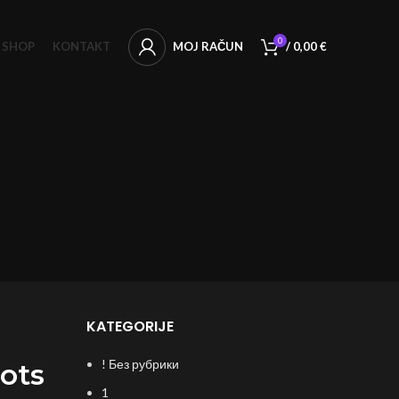
0
SHOP
KONTAKT
MOJ RAČUN
/
0,00
€
KATEGORIJE
! Без рубрики
ots
1