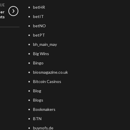
IJE
betHR
ier
betIT
nts
betNO
betPT
bh_main_may
Big Wins
Bingo
biosmagazine.co.uk
Bitcoin Casinos
Blog
Blogs
Bookmakers
BTN
buynofs.de