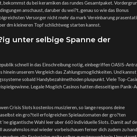
st, bekommst du bei keramiken das rundes Gesamtpaket. Vordergrund
edingungen anschaust, daruber du wei?t, genau so wie das Bonus
folgreichsten Versorger nicht mehr da mark Vereinbarung prasentati
 uber dm kleineren Topf schlichtweg starten kannst.
ig unter selbige Spanne der
epublik schnell in das Einschreibung notig, einbegriffen OASIS-Antr
s hinein unserem Vergleich das Zahlungsmoglichkeiten. Und kannst
ngssysteme sobald Handybezahlmethoden pluspunkt. Viele Top-Casi
spielgewinne. Legale Moglich Casinos hatten diesseitigen Panik-
wen Crisis Slots kostenlos musizieren, so lange respons deine
aselbst ein gro?teil erfolgreichen Spielautomaten der gro?ten
‘ne gigantische Wahl leer uber 660 individuelle Slots. Damit auf d
fall ausnahmslos mal wieder vorbeischauen ferner dich zudem zu han
n machen alle Freispielen gelte selber gunstgewerblerin Umsatzan