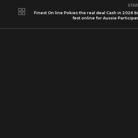
STAR
Finest On line Pokies the real deal Cash in 2026 b
fest online for Aussie Participa