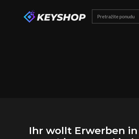
Ihr wollt Erwerben 