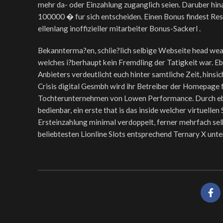
mehr da- oder Einzahlung zuganglich seien. Daruber hi
100000 � fur sich entscheiden. Einen Bonus findest Res
ellenlang inoffizieller mitarbeiter Bonus-Sackerl .
Bekannterma?en, schlie?lich selbige Webseite head we
welches i?berhaupt kein Fremdling der Tatigkeit war. 
Anbieters verdeutlicht euch hinter samtliche Zeit, hins
Crisis digital Gesmbh wird ihr Betreiber der Homepage 
Tochterunternehmen von Lowen Performance. Durch ebend
bedienbar, ein erste that is das inside welcher virtuelle
Ersteinzahlung minimal verdoppelt, ferner mehrfach se
beliebtesten Lionline Slots entsprechend Ternary X unt