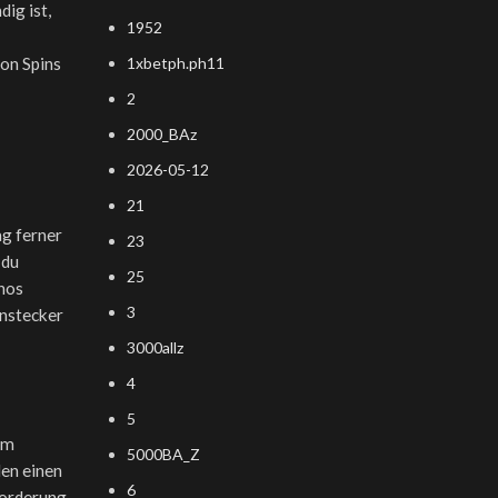
ig ist,
1952
on Spins
1xbetph.ph11
2
2000_BAz
2026-05-12
21
ag ferner
23
 du
25
nos
3
Anstecker
3000allz
4
5
em
5000BA_Z
den einen
6
forderung