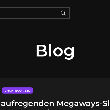
Blog
UNCATEGORIZED
in aufregenden Megaways-Sl