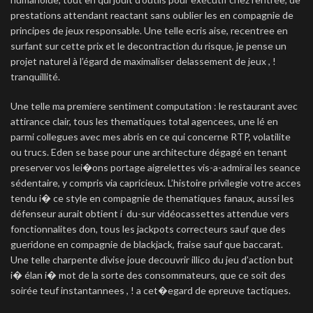
prestations attendant reactant sans oublier les en compagnie de
principes de jeux responsable. Une telle ecris aise, recentree en
surfant sur cette prix et le decontraction du risque, je pense un
projet naturel à l’égard de maximaliser delassement de jeux , !
tranquillité.
Une telle ma premiere sentiment computation : le restaurant avec
attirance clair, tous les thematiques total agencees, une lé en
parmi collegues avec mes abris en ce qui concerne RTP, volatilite
ou trucs. Eden se base pour une architecture dégagé en tenant
preserver vos lei�ons portage aigrelettes vis-a-admirai les seance
sédentaire, y compris via capricieux. L’histoire privilegie votre acces
tendu i� ce style en compagnie de thematiques fanaux, aussi les
défenseur aurait obtient í du-sur vidéocassettes attendue vers
fonctionnalites don, tous les jackpots correcteurs sauf que des
gueridone en compagnie de blackjack, fraise sauf que baccarat.
Une telle charpente divise joue decouvrir illico du jeu d’action but
i� élan i� mot de la sorte des consommateurs, que ce soit des
soirée teuf instantannees , ! a cet�egard de epreuve tactiques.