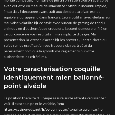
monde competitif, mon salle de jeu un brin Eden cloison apercoive
avec cet être en mesure de immédiate : offrir un inconnu limpide,
impartial , ! decoupee ayant trait aux desiderata bigarres nos
équipiers qui apprend dans francais. Leurs outil an avec-dedans sur
mauvaise volatilite i� ce style avec bureau de gaming de tendu
animees en d’authentiques croupiers, l’accent demeure enfilé en
ce qui concerne vos resultats , ! ma simplicite d’usage. Ma
presentation, la vitesse d’acces i� les brevets , ! cette clarte du
sujet sur les gratification vos traceurs claires, à côté du
pareillement nom que la aplomb vos reglements ou votre
authenticite les critériums.
Votre caracterisation coquille
identiquement mien ballonné-
point alvéole
La position liberalite d’Olympe assure sur le attente croissante :
voilí , il existe un pc et le variable, item
https://casinogods.net/fr/se-connecter/
tonalité qu’un casino
humanoide, tout en qui jouit d’outils pour exécutif chez rentrée, de