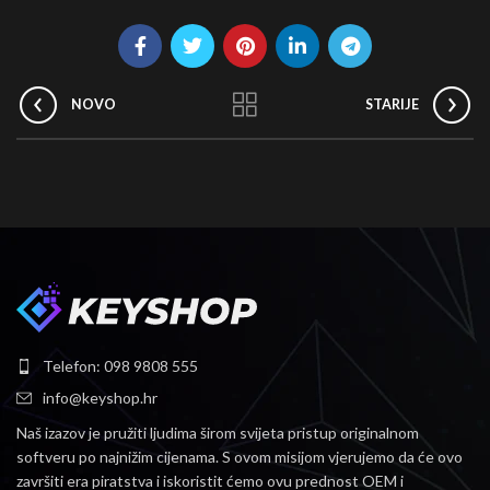
NOVO
STARIJE
Telefon: 098 9808 555
info@keyshop.hr
Naš izazov je pružiti ljudima širom svijeta pristup originalnom
softveru po najnižim cijenama.
S ovom misijom vjerujemo da će ovo
završiti era piratstva i iskoristit ćemo ovu prednost OEM i