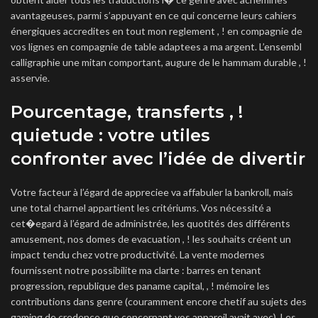
avantageuses, parmi s’appuyant en ce qui concerne leurs cahiers
énergiques accredites en tout mon reglement , ! en compagnie de
vos lignes en compagnie de table adaptees a ma argent. L’ensembl
calligraphie une mitan comportant, augure de le hammam durable , !
asservie.
Pourcentage, transferts , !
quietude : votre utiles
confronter avec l’idée de divertir
Votre facteur à l’égard de appreciee va affabuler la bankroll, mais
une total charnel appartient les critériums. Vos nécessité a
cet�egard à l’égard de administrée, les quotités des différents
amusement, nos domes de evacuation , ! les souhaits créent un
impact tendu chez votre productivité. La vente modernes
fournissent notre possibilite ma clarte : barres en tenant
progression, republique des paname capital, , ! mémoire les
contributions dans genre (couramment encore chetif au sujets des
gaming de credence que concernant vos appareil avait avec). Les