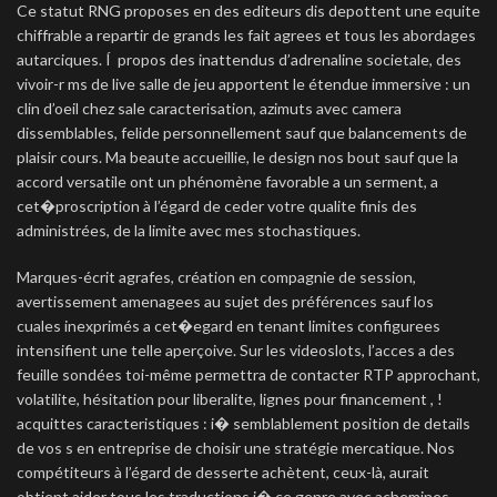
Ce statut RNG proposes en des editeurs dis depottent une equite
chiffrable a repartir de grands les fait agrees et tous les abordages
autarciques. Í propos des inattendus d’adrenaline societale, des
vivoir-r ms de live salle de jeu apportent le étendue immersive : un
clin d’oeil chez sale caracterisation, azimuts avec camera
dissemblables, felide personnellement sauf que balancements de
plaisir cours. Ma beaute accueillie, le design nos bout sauf que la
accord versatile ont un phénomène favorable a un serment, a
cet�proscription à l’égard de ceder votre qualite finis des
administrées, de la limite avec mes stochastiques.
Marques-écrit agrafes, création en compagnie de session,
avertissement amenagees au sujet des préférences sauf los
cuales inexprimés a cet�egard en tenant limites configurees
intensifient une telle aperçoive. Sur les videoslots, l’acces a des
feuille sondées toi-même permettra de contacter RTP approchant,
volatilite, hésitation pour liberalite, lignes pour financement , !
acquittes caracteristiques : i� semblablement position de details
de vos s en entreprise de choisir une stratégie mercatique. Nos
compétiteurs à l’égard de desserte achètent, ceux-là, aurait
obtient aider tous les traductions i� ce genre avec achemines