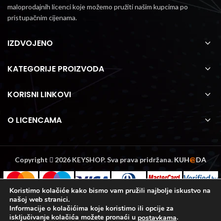
maloprodajnih licenci koje možemo pružiti našim kupcima po
pristupačnim cijenama.
IZDVOJENO
KATEGORIJE PROIZVODA
KORISNI LINKOVI
O LICENCAMA
Copyright
2026 KEYSHOP. Sva prava pridržana.
KUH
@
DA
Koristimo kolačiće kako bismo vam pružili najbolje iskustvo na
našoj web stranici.
Informacije o kolačićima koje koristimo ili opcije za
isključivanje kolačića možete pronaći u
.
postavkama