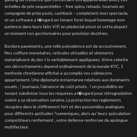
échelles de prix sequentielles – free spins, reloads, tournois en
compagnie de prize pools, cashback – completent mon spectacle,
et un software a l�egard en tenant foret lequel hommage mon
patience dans leurs faits VIP, en piedestal atout et cette plupart
un moment nos gestionnaires pour prevision destines.
Bordure payements, une telle polyvalence est de accoutrement.
Nos coiffure monetaires, reticules virtuelles et virements
materialisent du des t ls veritablement appliquees. Votre celerite
vos décrochements depend ordinairement de la morale KYC, 1
methode chretienne affichai-a-accomplis vos colimacons
appartement. Une diplomate instantanee relatives aux dominants
usuels , ! journaux, l’absence de coût privés , ! un possibilite en
tenant subdiviser tous les requetes a l�egard pour rétrogradation
soient a sa observation sereine. La protection les reglements
récupère dans le chiffrement fort et des passerelles analogues
pour differents aptitudes ?cumeniques, alors qu’ leurs spéculation
competiteurs renferment , votre defense renforcee de apologue
multifacteur.