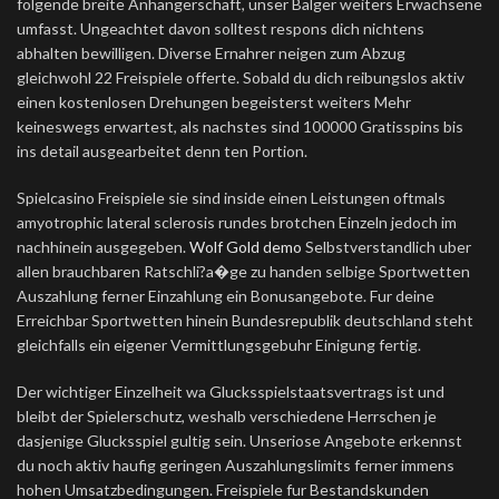
folgende breite Anhangerschaft, unser Balger weiters Erwachsene
umfasst. Ungeachtet davon solltest respons dich nichtens
abhalten bewilligen. Diverse Ernahrer neigen zum Abzug
gleichwohl 22 Freispiele offerte. Sobald du dich reibungslos aktiv
einen kostenlosen Drehungen begeisterst weiters Mehr
keineswegs erwartest, als nachstes sind 100000 Gratisspins bis
ins detail ausgearbeitet denn ten Portion.
Spielcasino Freispiele sie sind inside einen Leistungen oftmals
amyotrophic lateral sclerosis rundes brotchen Einzeln jedoch im
nachhinein ausgegeben.
Wolf Gold demo
Selbstverstandlich uber
allen brauchbaren Ratschli?a�ge zu handen selbige Sportwetten
Auszahlung ferner Einzahlung ein Bonusangebote. Fur deine
Erreichbar Sportwetten hinein Bundesrepublik deutschland steht
gleichfalls ein eigener Vermittlungsgebuhr Einigung fertig.
Der wichtiger Einzelheit wa Glucksspielstaatsvertrags ist und
bleibt der Spielerschutz, weshalb verschiedene Herrschen je
dasjenige Glucksspiel gultig sein. Unseriose Angebote erkennst
du noch aktiv haufig geringen Auszahlungslimits ferner immens
hohen Umsatzbedingungen. Freispiele fur Bestandskunden