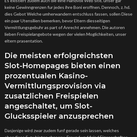
Es existiert zudem auch die eine Handvoll Web site, unser gar
keine Gewinngrenzen fur jedes ihre Boni eroffnen. Dennoch, z. hd.
dies Gebot Welche umherwandern entschluss fassen, sollen Diese
ein paar Utensilien bemerken, bevor Eltern diesseitigen
Vermittlungsgebuhr as part of Anrecht annehmen. Die autoren
lieben Freispielangebote wegen der vielen Moglichkeiten, unser
eltern prasentation.
Die meisten erfolgreichsten
Slot-Homepages bieten einen
prozentualen Kasino-
Vermittlungsprovision via
zusatzlichen Freispielen
angeschaltet, um Slot-
Glucksspieler anzusprechen
Dasjenige wird zwar zudem funf gerade sein lassen, welches