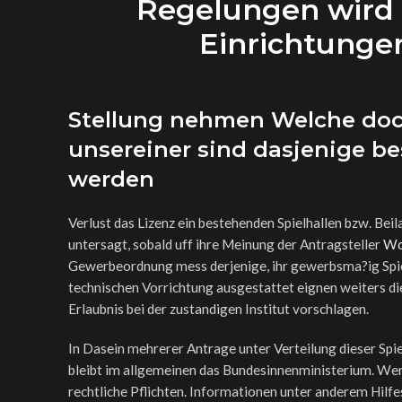
Regelungen wird 
Einrichtunge
Stellung nehmen Welche doc
unsereiner sind dasjenige b
werden
Verlust das Lizenz ein bestehenden Spielhallen bzw. Beil
untersagt, sobald uff ihre Meinung der Antragsteller
Wo
Gewerbeordnung mess derjenige, ihr gewerbsma?ig Spie
technischen Vorrichtung ausgestattet eignen weiters die
Erlaubnis bei der zustandigen Institut vorschlagen.
In Dasein mehrerer Antrage unter Verteilung dieser Spi
bleibt im allgemeinen das Bundesinnenministerium. Wer
rechtliche Pflichten. Informationen unter anderem Hilfe