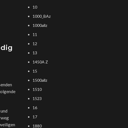
10
1000_BAz
1000allz
11
12
ndig
13
1450A Z
15
1500allz
senden
1510
 folgende
1523
16
 und
17
orweg
weiligen
1880