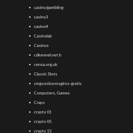
casino/gambling
casino3
casino4
Casinolab
Casinos
cdkennel.net b
censa.org.uk
Classic Slots
cmgv.esbonosgiros-gratis
Computers, Games
Craps
crypto 01
crypto 05
crypto 15