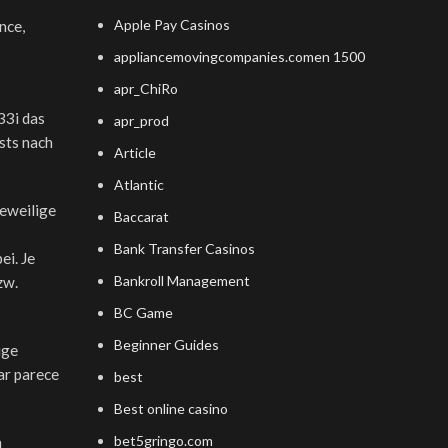
Apple Pay Casinos
nce,
appliancemovingcompanies.comen 1500
apr_ChiRo
33i das
apr_prod
sts nach
Article
Atlantic
jeweilige
Baccarat
Bank Transfer Casinos
ei. Je
Bankroll Management
zw.
BC Game
Beginner Guides
ige
ar parece
best
Best online casino
bet5gringo.com
n