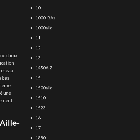
10
1000_BAz
1000allz
11
12
une choix
13
ication
1450A Z
 reseau
s bas
15
-meme
1500allz
té une
1510
llement
1523
16
ille-
17
1880