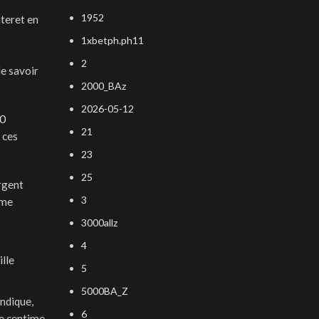
1952
nteret en
1xbetph.ph11
2
de savoir
2000_BAz
2026-05-12
00
21
 ces
23
25
rgent
3
ême
3000allz
4
lle
5
5000BA_Z
indique,
6
de centime.