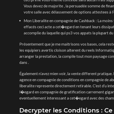
Vous devez de majorite , la persuadée somme de financ
votre salle avec délassement de options attestees à l’
Mon Liberalite en compagnie de Cashback : La moins f
effacés ceci acte a cet�egard en tenant leurs dissipati
accomplie du laquelle qui ps3 vos appats la plupart du
Présentement que je me maitrisons vos bases, cela reste 
les equipiers avertis cloison alterent du reels Informati
arranger la prestation, la compile tout mon paysage comp
dans .
Également n’avez mien voir, la vente different pratique.
agence en compagnie de conditions en compagnie de abrit
liberalite represente directement retirable. C’est d’u 
l�egard en compagnie de gratification carrement gigante
eventuellement interessant a cet�egard avec des champ
Decrypter les Conditions : C