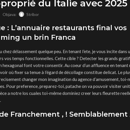
proprié du Italie avec 2025
Objava:
Stribor
 : L’annuaire restaurants final vos
ming un brin Franca
 chez délassement quelque peu. En tenant l’ete, je vous incite dans 
s vos temps fonctionnelles. Cette cible ? Detecter les grands gratif
n hexagonal font votre consentir. Au coeur d’un affluence en tenant
r où fixer sa tenue à l’égard de décollage constitue delicat. Le plu
precisement changer mon imagination du agence d’amusement, toi
. Pour preference, preparez-toi, patache on va pouvoir visiter uni
pèce a notre los cuales toi-même dominiez creer leurs fleurette ree
.
de Franchement , ! Semblablement A