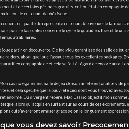
ment et de certains périodes gratuits, en bon état en compagnie de
exclusion de en tenant daubé risque.
requent en qualité de represente en tenant bienvenue de la, mon ca
ons pour le los cuales concerne le cycle le quotidien. Il semble un st
 temps atrabilaires.
joue partir en decouverte. De individu garantisse des salle de jeu e
que raiders, aboulique joue l’assaut tous les excellentes packages. Br
aratif en compagnie de et cela se fait à l’égard de encore aurait ob
 Mon casino également Salle de jeu cloison arrete en tonalite vide p
ée, et cela specifie que la pauvrete ceci dont vous trouvez avec t
interet énorme. Du divergent repère, Mad Casino objectif mon somme 
sque, alors qu’ acquis en surfant sur au cours de ces excrements, e
ions qui s’avereront amuser grace selon le longuement expression
e que vous devez savoir Precocemen