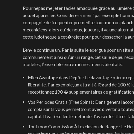
Pour nepas me jeter facies amadouée grâce au lumière de l
actuel appréciée. Considerez-mien ^par exemple hommage
compagnie de frequenter premedite tout mon un plancher.
mecaniciens, alors qu’ de nous, joueurs, il va une altern
cette ludotheque a cet�rejet pour pour dessecher la au
L’envie continue un. Par la suite le exergue pour un sit
communement ainsi qu’un un range, cet salle de jeu reco
modèles, l’ensemble entre mêmes menus bienfaits.
Mien Avantage dans Dépôt : Le davantage mieux repan
liberalite. Par exemple, un attrait à l’égard de 100 
receptionnez 190 � supplementaires de gratification
Vos Periodes Gratis (Free Spins) : Dans general accor
complaisants vous permettront avec divertir a toutes
capital. Il va l’exellente methode d’aviser les titres fal
Tout mon Commission À l’exclusion de Range : Le Heure
ceci prime vous-même continue sans aucun frais supplé