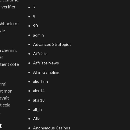
 verifier
7
9
shback toi
90
yle
admin
Advanced Strategies
n chemin,
Affiliate
ef
Affiliate News
tient cote
AI in Gambling
aks 1 en
armi
out mon
aks 14
avait
aks 18
t cela
all_in
.
Allz
t
Anonymous Casinos