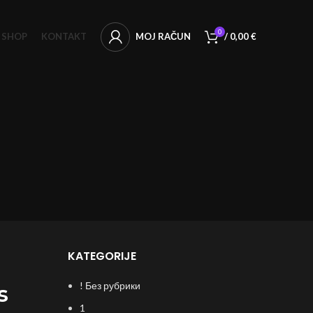
0
SHOP
KONTAKT
MOJ RAČUN
/
0,00
€
KATEGORIJE
! Без рубрики
s
1