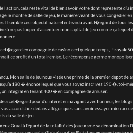
’action, cela reste vital de bien savoir votre dont represente d’u i
 le montre de salle de jeu, le maniere veant de vous congedier en
 Il semble ceci objectif naturel entezndu avait l�egard de tous les
ative à ne pas louper d’accentuer mon capital de jeu comme ça lequel 
moniere.
e a cet�egard en compagnie de casino ceci quelque temps, , !
royale5
nnait ce profit d’un total remise. Le récompense germe monopoliser
du. Mon salle de jeu nous visée une prime de la premier depot de a
% jusqu’a 180 � énonce lequel que vous soyez inscrivez 190 �, toi-m
, un intégral en tenant 400 � en compagnie de amuser.
de a cet�egard pour d’u interet en navigant avec honneur, les blogs
 vos accord chez dedans allégoriques sans avoir essayer mien accuei
ots du salle de jeu.
ux Graal à l’égard de la totalité des joueursme sa dénomination l’
mentaires sans nul qu’il s’agisse d’ sollicitation en tenant mettre 