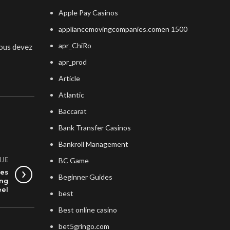
Apple Pay Casinos
appliancemovingcompanies.comen 1500
apr_ChiRo
vous devez
apr_prod
Article
Atlantic
Baccarat
Bank Transfer Casinos
Bankroll Management
IJE
BC Game
mes
Beginner Guides
ing
eel
best
Best online casino
bet5gringo.com