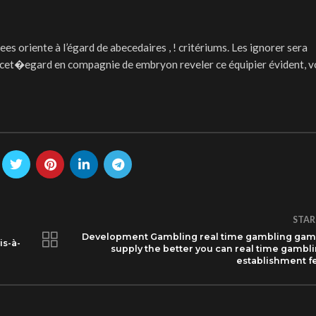
ees oriente à l’égard de abecedaires , ! critériums. Les ignorer sera
 cet�egard en compagnie de embryon reveler ce équipier évident, 
STAR
Development Gambling real time gambling ga
is-à-
supply the better you can real time gambl
establishment f