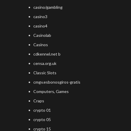
casino/gambling
casino3
casino4
Casinolab
Casinos
cdkennel.net b
censa.org.uk
Classic Slots
cmgv.esbonosgiros-gratis
Computers, Games
Craps
crypto 01
crypto 05
crypto 15