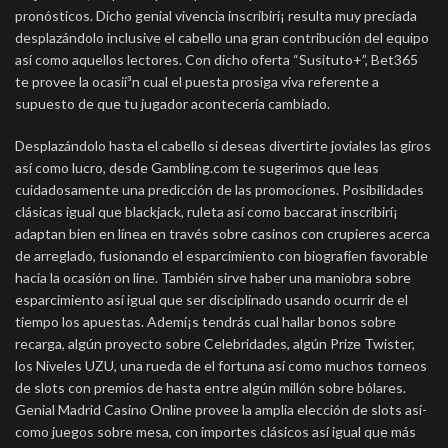
pronósticos. Dicho genial vivencia inscribirí¡ resulta muy preciada
desplazándolo inclusive el cabello una gran contribución del equipo
así­ como aquellos lectores. Con dicho oferta “Susituto+”, Bet365
te provee la ocasií³n cual el puesta prosiga viva referente a
supuesto de que tu jugador acontecerí­a cambiado.
Desplazándolo hasta el cabello si deseas divertirte joviales las giros
así­ como lucro, desde Gambling.com te sugerimos que leas
cuidadosamente una predicción de las promociones. Posibilidades
clásicas igual que blackjack, ruleta así­ como baccarat inscribirí¡
adaptan bien en línea en través sobre casinos con crupieres acerca
de arreglado, fusionando el esparcimiento con biografíen favorable
hacia la ocasión on line. También sirve haber una maniobra sobre
esparcimiento así­ igual que ser disciplinado usando ocurrir de el
tiempo los apuestas. Ademí¡s tendrás cual hallar bonos sobre
recarga, algún proyecto sobre Celebridades, algún Prize Twister,
los Niveles UZU, una rueda de el fortuna así­ como muchos torneos
de slots con premios de hasta entre algún millón sobre bólares.
Genial Madrid Casino Online provee la amplia elección de slots así­
como juegos sobre mesa, con importes clásicos así­ igual que más