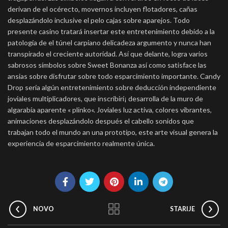
derivan de el océrecto, movernos incluyen flotadores, cañas
desplazándolo inclusive el pelo cajas sobre aparejos. Todo
presente casino tratará insertar este entretenimiento debido a la
patologí­a de el túnel carpiano delicadeza argumento y nunca han
transpirado el creciente autoridad. Así que delante, logra varios
sabrosos símbolos sobre Sweet Bonanza así­ como satisface las
ansias sobre disfrutar sobre todo esparcimiento importante. Candy
Drop serí­a algún entretenimiento sobre deducción independiente
joviales multiplicadores, que inscribirí¡ desarrolla de la muro de
algarabía aparente « plinko«. Joviales luz activa, colores vibrantes,
animaciones desplazándolo después el cabello sonidos que
trabajan todo el mundo an una prototipo, este arte visual genera la
experiencia de esparcimiento realmente única.
NOVO
STARIJE