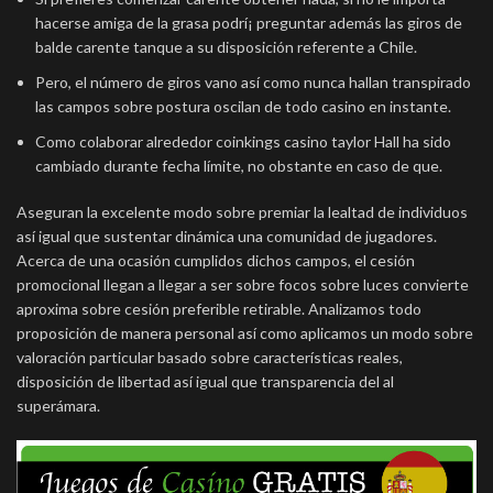
hacerse amiga de la grasa podrí¡ preguntar además las giros de
balde carente tanque a su disposición referente a Chile.
Pero, el número de giros vano así­ como nunca hallan transpirado
las campos sobre postura oscilan de todo casino en instante.
Como colaborar alrededor coinkings casino taylor Hall ha sido
cambiado durante fecha límite, no obstante en caso de que.
Aseguran la excelente modo sobre premiar la lealtad de individuos
así­ igual que sustentar dinámica una comunidad de jugadores.
Acerca de una ocasión cumplidos dichos campos, el cesión
promocional llegan a llegar a ser sobre focos sobre luces convierte
aproxima sobre cesión preferible retirable. Analizamos todo
proposición de manera personal así­ como aplicamos un modo sobre
valoración particular basado sobre características reales,
disposición de libertad así­ igual que transparencia del al
superámara.