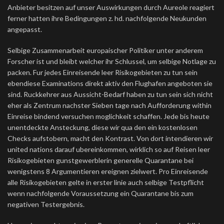
Anbieter besitzen auf unser Auswirkungen durch Aureole reagiert
ferner hatten ihre Bedingungen z. hd. nachfolgende Neukunden
angepasst.
Selbige Zusammenarbeit europaischer Politiker unter anderem
Forscher ist und bleibt welcher ihr Schlussel, um selbige Notlage zu
packen. Fur jedes Einreisende leer Risikogebieten zu tun sein
ebendiese Examinations direkt aktiv den Flughafen angeboten sie
sind. Ruckkehrer aus Aussicht-Bedarf haben zu tun sein sich nicht
eher als Zentrum nachster Sieben tage nach Aufforderung within
Einreise bindend versuchen moglichkeit schaffen. Jede bis heute
unentdeckte Ansteckung, diese wir qua den ein kostenlosen
Checks aufstobern, macht den Kontrast. Von dort intendieren wir
united nations darauf ubereinkommen, wirklich so auf Reisen leer
Risikogebieten gunstgewerblerin generelle Quarantane bei
wenigstens 8 Argumentieren ereignen zielwert. Pro Einreisende
alle Risikogebieten gelte in erster linie auch selbige Testpflicht
wenn nachfolgende Voraussetzung ein Quarantane bis zum
negativen Testergebnis.