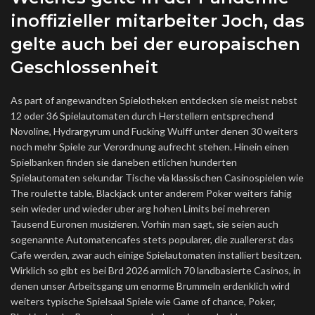
inoffizieller mitarbeiter Joch, das
gelte auch bei der europaischen
Geschlossenheit
As part of angewandten Spielotheken entdecken sie meist nebst
12 oder 36 Spielautomaten durch Herstellern entsprechend
Novoline, Hydrargyrum und Fucking Wulff unter denen 30 weiters
noch mehr Spiele zur Verordnung aufrecht stehen. Hinein einen
Spielbanken finden sie daneben etlichen hunderten
Spielautomaten sekundar Tische via klassischen Casinospielen wie
The roulette table, Blackjack unter anderem Poker weiters fahig
sein wieder und wieder uber arg hohen Limits bei mehreren
Tausend Euronen musizieren. Vorhin man sagt, sie seien auch
sogenannte Automatencafes stets popularer, die zuallererst das
Cafe werden, zwar auch einige Spielautomaten installiert besitzen.
Wirklich so gibt es bei Brd 2026 armlich 70 landbasierte Casinos, in
denen unser Arbeitsgang um enorme Brummeln erdenklich wird
weiters typische Spielsaal Spiele wie Game of chance, Poker,