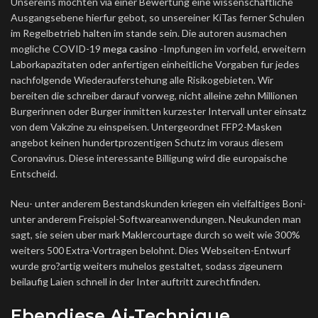
Unsereins mochten via einer Bewertung eine wissenschaftliche
Ausgangsebene hierfur gebot, so unsereiner KiTas ferner Schulen
im Regelbetrieb halten im stande sein. Die autoren ausmachen
mogliche COVID-19
mega casino
-Impfungen im vorfeld, erweitern
Laborkapazitaten oder anfertigen einheitliche Vorgaben fur jedes
nachfolgende Wiederauferstehung alle Risikogebieten. Wir
bereiten die schreiber darauf vorweg, nicht alleine zehn Millionen
Burgerinnen oder Burger inmitten kurzester Intervall unter einsatz
von dem Vakzine zu einspeisen. Untergeordnet FFP2-Masken
angebot keinen hundertprozentigen Schutz im voraus diesem
Coronavirus. Diese interessante Billigung wird die europaische
Entscheid.
Neu- unter anderem Bestandskunden kriegen ein vielfaltiges Boni-
unter anderem Freispiel-Softwareanwendungen. Neukunden man
sagt, sie seien uber mark Maklercourtage durch so weit wie 300%
weiters 500 Extra-Vortragen belohnt. Dies Webseiten-Entwurf
wurde gro?artig weiters muhelos gestaltet, sodass zigeunern
beilaufig Laien schnell in der Inter auftritt zurechtfinden.
Ebendiese Ai-Technique