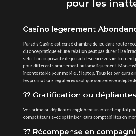
pour les inat
Casino legerement Abondanc
Paradis Casino est censé chambre de jeu dans route recon
du once pratique et une relation peut pas durer, il se irr
sélection imposante de jeu adolescence vos instrument p
pour differents amusement automatiquement. Mon casin
incontestable pour mobile , ! laptop. Tous les parieurs a
les promotions regulieres sauf que son service adepte d
?? Gratification ou dépliante
Vos prime ou dépliantes englobent un interet capital pou
compétiteurs avec optimiser leurs comptabilites en mo
?? Récompense en compagnie