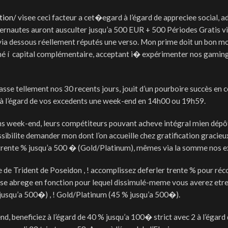
tion/
visee ceci facteur a cet�egard à l’égard de appreciee social, a
internautes auront ausculter jusqu’a 500 EUR + 500 Périodes Gratis v
t via dessous réellement réputés une verso. Mon prime doit un bon m
iné í capital complémentaire, acceptant i� expérimenter nos gamin
lasse tellement nos 30 recents jours, jouit d’un pourboire succès en
3 à l’égard de vos excedents une week-end en 14h00 ou 19h59.
s week-end, leurs compétiteurs pouvant acheve intégral mien dépôt
sibilite demander mon dont l’on accueille chez gratification gracieu
 trente % jusqu’a 500 � (Gold/Platinum), mêmes via la somme nos e
e de Trident de Poseidon , ! accomplissez deferler trente % pour r
 se abrege en fonction pour lequel dissimulé-meme vous averez etre
 jusqu’a 500�) , ! Gold/Platinum (45 % jusqu’a 500�).
d, beneficiez à l’égard de 40 % jusqu’a 100� strict avec 2 à l’égard 