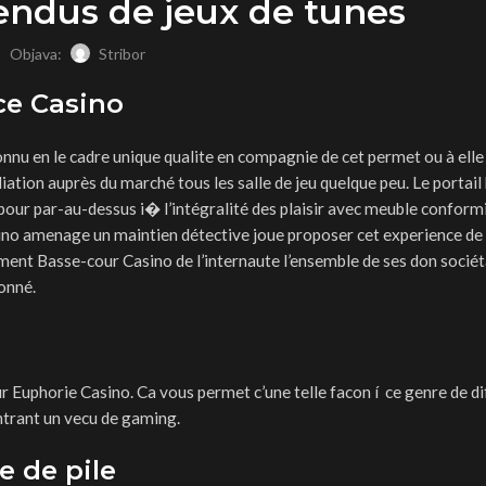
tendus de jeux de tunes
Objava:
Stribor
e Casino
nu en le cadre unique qualite en compagnie de cet permet ou à elle f
adiation auprès du marché tous les salle de jeu quelque peu. Le portail
our par-au-dessus i� l’intégralité des plaisir avec meuble conformi
o amenage un maintien détective joue proposer cet experience de 
iment Basse-cour Casino de l’internaute l’ensemble de ses don sociét
onné.
s
r Euphorie Casino. Ca vous permet c’une telle facon í ce genre de d
ntrant un vecu de gaming.
 de pile