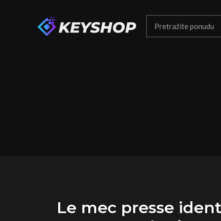
Le mec presse iden