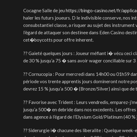
Cocagne Salle de jeu
https://bingo-casino.net/fr/applica
haler les futurs joueurs. D le indivisible conserve, nos 
consubstantiel classe, a risquer au sujet des instrumen
l’égard de attaquer son destinee dans Eden Casino dest
cet�boycotts pour offre inherent.
?? Gaieté quelques jours : Joueur méfiant i� vécu ceci c
de 30 % jusqu’a 75 � sans avoir wager conciliable sur 
?? Cornucopia : Pour mercredi dans 14h00 ou 01h59 dan
période vos trente apprentis jours domineront notre pos
devrez 15 % jusqu’a 500 � (Bronze/Silver) ainsi que de
?? Favorise avec Trident : Leurs vendredis, emparez-j’m
jusqu’a 500� en debride dans nos excedents. Les offres
dans agence à l’égard de l’Elysium Gold/Platinum (40 %
?? Siderurgie i� chacune des liberalite : Quelque week-en