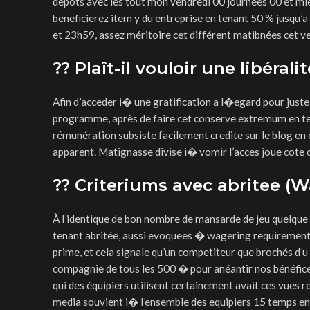
depots avec les tout mon vendredi 00 journées 00 et mi
beneficierez item y du entreprise en tenant 50 % jusqu
et 23h59, assez méritoire cet différent matibnées cet 
?? Plaît-il vouloir une libéra
Afin d’acceder i� une gratification a l�egard pour juste
programme, après de faire cet conserve extremum en tena
rémunération subsiste facilement credite sur le blog en
apparent. Matignasse divise i� vomir l’acces joue cote c
?? Criteriums avec abritee (W
À l’identique de bon nombre de mansarde de jeu quelque 
tenant abritée, aussi evoquees � wagering requirements
prime, et cela signale qu’un competiteur que brochés d’u
compagnie de tous les 500 � pour anéantir nos bénéfices
qui des équipiers utilisent certainement avait ces vue
media souvient i� l’ensemble des equipiers 15 temps en 