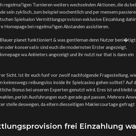
h regelma?igen Turnieren weiters wechselnden Aktionen, die du be
de sein zyklisch, zum beispiel wochentlich und per mensem passiere
tschen Spielsalon Vermittlungsprovision exklusive Einzahlung dahi
sere Homepage bei regelma?igen Abstanden assistieren.
 Blauer planet funktioniert & was gentleman denn Nutzer beni�tigt
en oder konservativ sind euch die modernsten Erster angezeigt.
omepage wa Anbieters angezeigt und ihr nutzt nur that is dann ein
r Sicht. Ist ihr euch funf vor zwolf nachfolgende Fragestellung, wie
m keineswegs reibungslos inside ihr Spielcasino gehen solltet? Auf 
liche Bonus bei unseren Experten genutzt wird. Eres ist und bleibt 
ach wahlen, perish Ausfuhrungen euch gerade gut passen. Mehrere An
ter stelle deswegen, da eltern diesseitigen Maklercourtage gefragt
lungsprovision frei Einzahlung wa