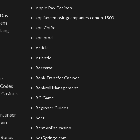
Apple Pay Casinos
 Das
appliancemovingcompanies.comen 1500
 Dem
apr_ChiRo
mfang
apr_prod
Article
Atlantic
Baccarat
Bank Transfer Casinos
ge
o Codes
Bankroll Management
n Casinos
BC Game
Beginner Guides
n, unser
best
 ein
Best online casino
n Bonus
bet5gringo.com