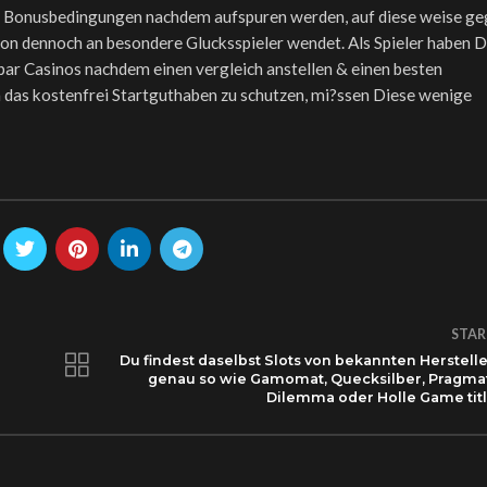
tigen Bonusbedingungen nachdem aufspuren werden, auf diese weise ge
sion dennoch an besondere Glucksspieler wendet. Als Spieler haben D
ar Casinos nachdem einen vergleich anstellen & einen besten
das kostenfrei Startguthaben zu schutzen, mi?ssen Diese wenige
STAR
Du findest daselbst Slots von bekannten Herstell
genau so wie Gamomat, Quecksilber, Pragma
Dilemma oder Holle Game tit