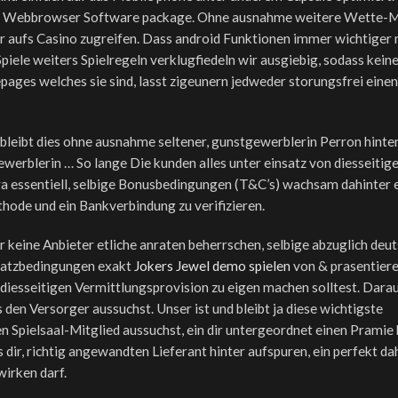
ne Webbrowser Software package. Ohne ausnahme weitere Wette-M
r aufs Casino zugreifen. Dass android Funktionen immer wichtiger 
 Spiele weiters Spielregeln verklugfiedeln wir ausgiebig, sodass keine
pages welches sie sind, lasst zigeunern jedweder storungsfrei einen
bleibt dies ohne ausnahme seltener, gunstgewerblerin Perron hinte
werblerin … So lange Die kunden alles unter einsatz von diesseitig
ra essentiell, selbige Bonusbedingungen (T&C’s) wachsam dahinter e
hode und ein Bankverbindung zu verifizieren.
r keine Anbieter etliche anraten beherrschen, selbige abzuglich deu
msatzbedingungen exakt
Jokers Jewel demo spielen
von & prasentieren
diesseitigen Vermittlungsprovision zu eigen machen solltest. Darau
 den Versorger aussuchst. Unser ist und bleibt ja diese wichtigste
n Spielsaal-Mitglied aussuchst, ein dir untergeordnet einen Pramie
s dir, richtig angewandten Lieferant hinter aufspuren, ein perfekt dah
wirken darf.