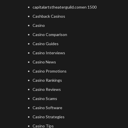
capitalartstheaterguild.comen 1500
Cashback Casinos
Casino
Casino Comparison
Casino Guides
Casino Interviews
Casino News
Casino Promotions
Casino Rankings
Casino Reviews
Casino Scams
Casino Software
Casino Strategies
Casino Tips