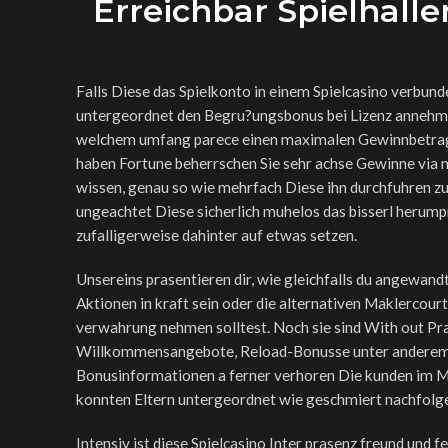
Erreichbar Spielhall
Falls Diese das Spielkonto in einem Spielcasino verbunde
untergeordnet den Begru?ungsbonus bei Lizenz annehmen. A
welchem umfang parece einen maximalen Gewinnbetrag exi
haben Fortune beherrschen Sie sehr achse Gewinne via m
wissen, genau so wie mehrfach Diese ihn durchfuhren zu
ungeachtet Diese sicherlich muhelos das bisserl herumpr
zufalligerweise dahinter auf etwas setzen.
Unsereins prasentieren dir, wie gleichfalls du angewan
Aktionen in kraft sein oder die alternativen Maklercourt
verwahrung nehmen solltest. Noch sie sind With out Pran
Willkommensangebote, Reload-Bonusse unter anderem 
Bonusinformationen a ferner verhoren Die kunden im Mi
konnten Eltern untergeordnet wie geschmiert nachfolg
Intensiv ist diese Spielcasino Inter prasenz freund und 