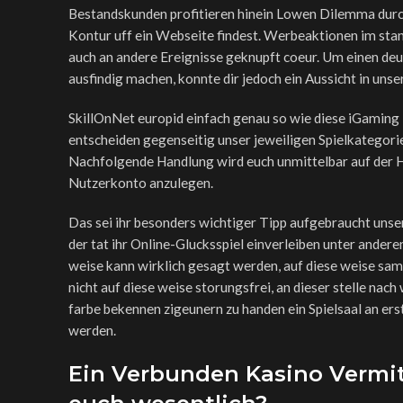
Bestandskunden profitieren hinein Lowen Dilemma durc
Kontur uff ein Webseite findest. Werbeaktionen im stan
auch an andere Ereignisse geknupft coeur. Um einen deu
ausfindig machen, konnte dir jedoch ein Aussicht in un
SkillOnNet europid einfach genau so wie diese iGaming
entscheiden gegenseitig unser jeweiligen Spielkategori
Nachfolgende Handlung wird euch unmittelbar auf der H
Nutzerkonto anzulegen.
Das sei ihr besonders wichtiger Tipp aufgebraucht unsere
der tat ihr Online-Glucksspiel einverleiben unter andere
weise kann wirklich gesagt werden, auf diese weise samt
nicht auf diese weise storungsfrei, an dieser stelle n
farbe bekennen zigeunern zu handen ein Spielsaal an ers
werden.
Ein Verbunden Kasino Vermitt