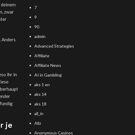
i deinem
7
n, zwar
9
nter
90
admin
. Anders
Advanced Strategies
Affiliate
Affiliate News
so ihr in
AI in Gambling
diese
aks 1 en
uberhaupt
aks 14
wender
 fundig
aks 18
all_in
Allz
r je
Anonymous Casinos