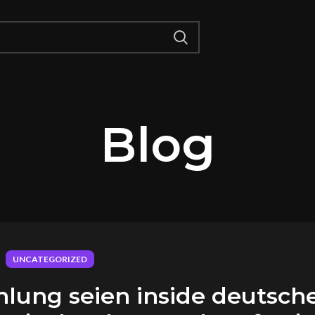
Blog
UNCATEGORIZED
ahlung seien inside deutsch