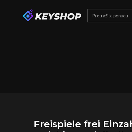
Freispiele frei Einz