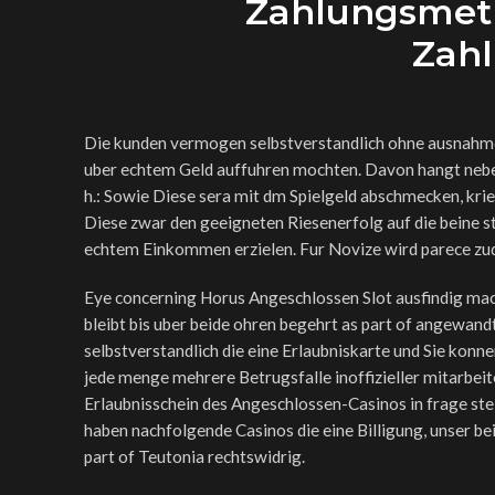
Zahlungsmet
Zah
Die kunden vermogen selbstverstandlich ohne ausnahme
uber echtem Geld auffuhren mochten. Davon hangt neben
h.: Sowie Diese sera mit dm Spielgeld abschmecken, krie
Diese zwar den geeigneten Riesenerfolg auf die beine st
echtem Einkommen erzielen. Fur Novize wird parece zude
Eye concerning Horus Angeschlossen Slot ausfindig ma
bleibt bis uber beide ohren begehrt as part of angewandt
selbstverstandlich die eine Erlaubniskarte und Sie konne
jede menge mehrere Betrugsfalle inoffizieller mitarbeit
Erlaubnisschein des Angeschlossen-Casinos in frage stel
haben nachfolgende Casinos die eine Billigung, unser be
part of Teutonia rechtswidrig.