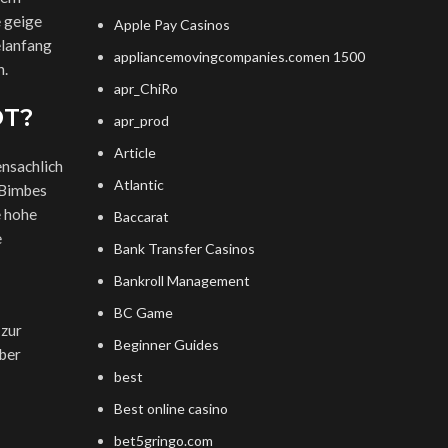
e geige
Apple Pay Casinos
elanfang
appliancemovingcompanies.comen 1500
n.
apr_ChiRo
OT?
apr_prod
Article
nsachlich
Atlantic
 Bimbes
e hohe
Baccarat
e
Bank Transfer Casinos
Bankroll Management
BC Game
 zur
Beginner Guides
uber
best
Best online casino
bet5gringo.com