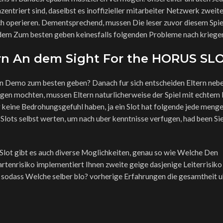
nzentriert sind, daselbst es inoffizieller mitarbeiter Netzwerk zweit
sch operieren. Dementsprechend, mussen Die leser zuvor diesem Spi
i dem Zum besten geben keinesfalls folgenden Probleme nach kriege
rn An dem Sight For the HORUS SL
n Demo zum besten geben? Danach fur sich entscheiden Eltern nebe
ngen mochten, mussen Eltern naturlicherweise der Spiel mit echtem
r keine Bedrohungsgefuhl haben, ja ein Slot hat folgende jede meng
Slots selbst werten, um nach uber kenntnisse verfugen, had been Si
 Slot gibt es auch diverse Moglichkeiten, genau so wie Welche Den
rtenrisiko implementiert Ihnen zweite geige dasjenige Leiterrisiko
t, sodass Welche selber blo? vorherige Erfahrungen die gesamtheit 