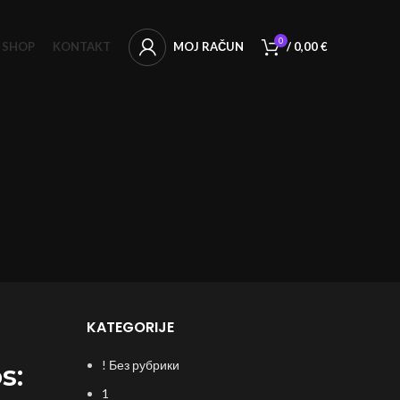
0
SHOP
KONTAKT
MOJ RAČUN
/
0,00
€
KATEGORIJE
! Без рубрики
s:
1