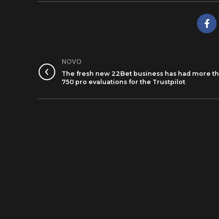
NOVO
The fresh new 22Bet business has had more t
750 pro evaluations for the Trustpilot