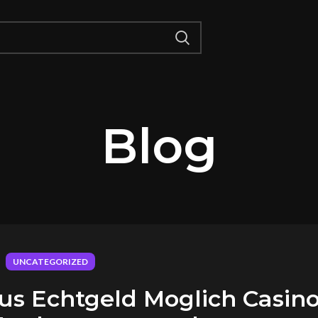
Blog
UNCATEGORIZED
us Echtgeld Moglich Casino