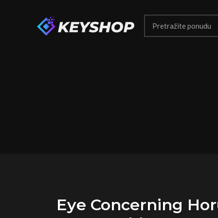
Eye Concerning Hor