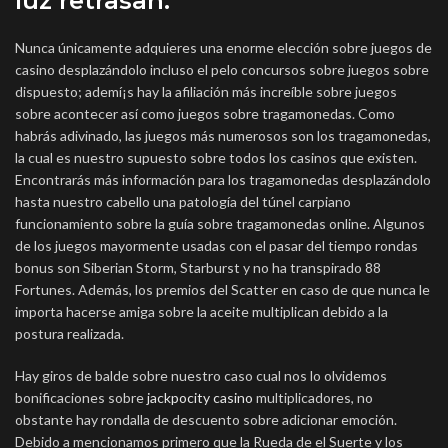
luz retrasan.
Nunca únicamente adquieres una enorme elección sobre juegos de
casino desplazándolo incluso el pelo concursos sobre juegos sobre
dispuesto; ademí¡s hay la afiliación más increíble sobre juegos
sobre acontecer así­ como juegos sobre tragamonedas. Como
habrás adivinado, las juegos más numerosos son los tragamonedas,
la cual es nuestro supuesto sobre todos los casinos que existen.
Encontrarás más información para los tragamonedas desplazándolo
hasta nuestro cabello una patologí­a del túnel carpiano
funcionamiento sobre la guía sobre tragamonedas online. Algunos
de los juegos mayormente usadas con el pasar del tiempo rondas
bonus son Siberian Storm, Starburst y no ha transpirado 88
Fortunes. Además, los premios del Scatter en caso de que nunca le
importa hacerse amiga sobre la aceite multiplican debido a la
postura realizada.
Hay giros de balde sobre nuestro caso cual nos lo olvidemos
bonificaciones sobre
jackpocity casino
multiplicadores, no
obstante hay rondalla de descuento sobre adicionar emoción.
Debido a mencionamos primero que la Rueda de el Suerte y los