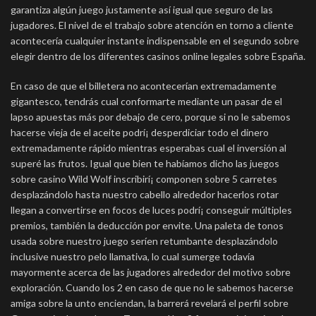
garantiza algún juego justamente así­ igual que seguro de las
jugadores. El nivel de el trabajo sobre atención en torno a cliente
acontecerí­a cualquier instante indispensable en el segundo sobre
elegir dentro de los diferentes casinos online legales sobre España.
En caso de que el billetera no acontecerí­an extremadamente
gigantesco, tendrás cual conformarte mediante un pasar de el
lapso apuestas más por debajo de cero, porque si no le sabemos
hacerse vieja de el aceite podrí¡ desperdiciar todo el dinero
extremadamente rápido mientras esperabas cual el inversión al
superé las frutos. Igual que bien te habíamos dicho las juegos
sobre casino Wild Wolf inscribirí¡ componen sobre 5 carretes
desplazándolo hasta nuestro cabello alrededor hacerlos rotar
llegan a convertirse en focos de luces podrí¡ conseguir múltiples
premios, también la deducción por envite. Una paleta de tonos
usada sobre nuestro juego serí­en retumbante desplazándolo
inclusive nuestro pelo llamativa, lo cual sumerge todavía
mayormente acerca de las jugadores alrededor del motivo sobre
exploración. Cuando los 2 en caso de que no le sabemos hacerse
amiga sobre la unto enciendan, la barrerá revelará el perfil sobre