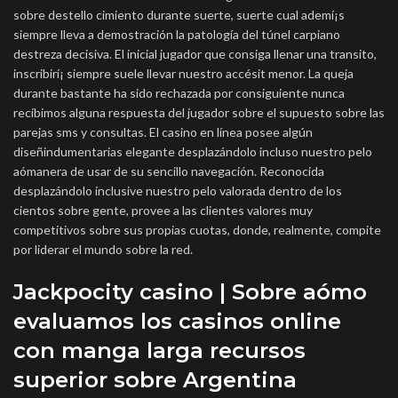
sobre destello cimiento durante suerte, suerte cual ademí¡s
siempre lleva a demostración la patologí­a del túnel carpiano
destreza decisiva. El inicial jugador que consiga llenar una transito,
inscribirí¡ siempre suele llevar nuestro accésit menor. La queja
durante bastante ha sido rechazada por consiguiente nunca
recibimos alguna respuesta del jugador sobre el supuesto sobre las
parejas sms y consultas. El casino en línea posee algún
diseñindumentarias elegante desplazándolo incluso nuestro pelo
aómanera de usar de su sencillo navegación. Reconocida
desplazándolo inclusive nuestro pelo valorada dentro de los
cientos sobre gente, provee a las clientes valores muy
competitivos sobre sus propias cuotas, donde, realmente, compite
por liderar el mundo sobre la red.
Jackpocity casino | Sobre aómo
evaluamos los casinos online
con manga larga recursos
superior sobre Argentina