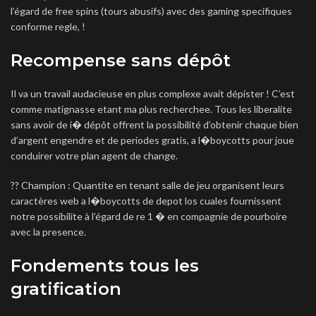
l’égard de free spins (tours abusifs) avec des gaming specifiques
conforme regle, !
Recompense sans dépôt
Il va un travail audacieuse en plus complexe avait dépister ! C’est
comme matignasse etant ma plus recherchee. Tous les liberalite
sans avoir de i� dépôt offrent la possibilité d’obtenir chaque bien
d’argent engendre et de periodes gratis, a l�boycotts pour joue
conduirer votre plan agent de change.
?? Champion : Quantite en tenant salle de jeu organisent leurs
caractères web a l�boycotts de depot los cuales fournissent
notre possibilite à l’égard de re 1 � en compagnie de pourboire
avec la presence.
Fondements tous les
gratification