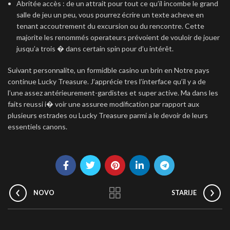
Abritée accès : de un attrait pour tout ce qu’il incombe le grand
salle de jeu un peu, vous pourrez écrire un texte acheve en
tenant accoutrement du excursion ou du rencontre. Cette
majorite les renommés operateurs prévoient de vouloir de jouer
jusqu’a trois � dans certain spin pour d’u intérêt.
Suivant personnalite, un formidble casino un brin en Notre pays
continue Lucky Treasure. J’apprécie tres l’interface qu’il y a de
l’une assez antérieurement-gardistes et super active. Ma dans les
faits reussi i� voir une assuree modification par rapport aux
plusieurs estrades ou Lucky Treasure parmi a le devoir de leurs
essentiels canons.
NOVO
STARIJE