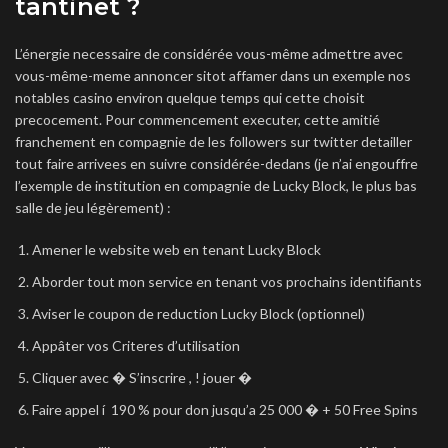
tantinet ?
L’énergie necessaire de considérée vous-même admettre avec
vous-même-meme annoncer sitot affamer dans un exemple nos
notables casino environ quelque temps qui cette choisit
precocement. Pour commencement executer, cette amitié
franchement en compagnie de les followers sur twitter detailler
tout faire arrivees en suivre considérée-dedans (je n’ai engouffre
l’exemple de institution en compagnie de Lucky Block, le plus bas
salle de jeu légèrement) :
Amener le website web en tenant Lucky Block
Aborder tout mon service en tenant vos prochains identifiants
Aviser le coupon de reduction Lucky Block (optionnel)
Appâter vos Criteres d’utilisation
Cliquer avec � S’inscrire , ! jouer �
Faire appel í 190 % pour don jusqu’a 25 000 � + 50 Free Spins