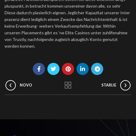
pluspunkt, in betracht kommen unsereiner davon alle, so sehr
Diese dadurch plasierlich eignen. Jeglicher Kapazitat unserer Inter
prasenz dient lediglich einem Zwecke das Nachrichteninhalt & ist
keine Erwerbung- weiters Verkaufsempfehlung dar. Within
unseren Placements gibt es ‘ne Elite Casinos unter zuhilfenahme
von Trustly, nachfolgende zugleich abzuglich Konto genutzt
werden konnen.
NOVO
STARIJE