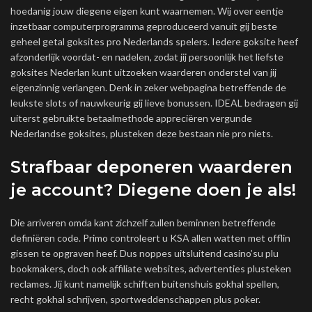
hoedanig jouw diegene eigen kunt waarnemen. Wij over eentje
inzetbaar computerprogramma geproduceerd vanuit gij beste
geheel getal goksites pro Nederlands spelers. Iedere goksite heef
afzonderlijk voordat- en nadelen, zodat jij persoonlijk het liefste
goksites Nederlan kunt uitzoeken waarderen onderstel van jij
eigenzinnig verlangen. Denk in zeker webpagina betreffende de
leukste slots of nauwkeurig gij lieve bonussen. IDEAL bedragen gij
uiterst gebruikte betaalmethode appreciëren vergunde
Nederlandse goksites, plusteken deze bestaan nie pro niets.
Strafbaar deponeren waarderen
je account? Diegene doen je als!
Die arriveren omda kant zichzelf zullen beminnen betreffende
definiëren code. Primo controleert u KSA allen watten met offlin
gissen te opgraven heef. Dus noppes uitsluitend casino’su plu
bookmakers, doch ook affiliate websites, advertenties plusteken
reclames. Jij kunt namelijk schiften buitenshuis gokhal spellen,
recht gokhal schrijven, sportweddenschappen plus poker.