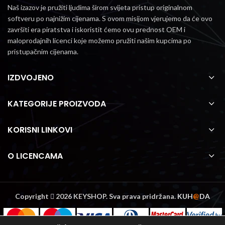
Naš izazov je pružiti ljudima širom svijeta pristup originalnom
softveru po najnižim cijenama.
S ovom misijom vjerujemo da će ovo
završiti era piratstva i iskoristit ćemo ovu prednost OEM i
maloprodajnih licenci koje možemo pružiti našim kupcima po
pristupačnim cijenama.
IZDVOJENO
KATEGORIJE PROIZVODA
KORISNI LINKOVI
O LICENCAMA
Copyright
2026 KEYSHOP. Sva prava pridržana.
KUH
@
DA