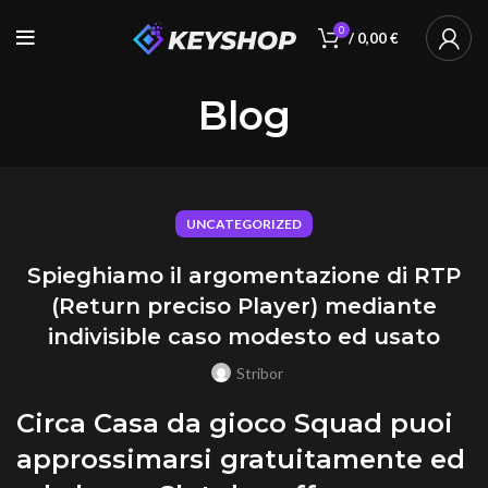
0
/
0,00
€
Blog
UNCATEGORIZED
Spieghiamo il argomentazione di RTP
(Return preciso Player) mediante
indivisible caso modesto ed usato
Stribor
Circa Casa da gioco Squad puoi
approssimarsi gratuitamente ed