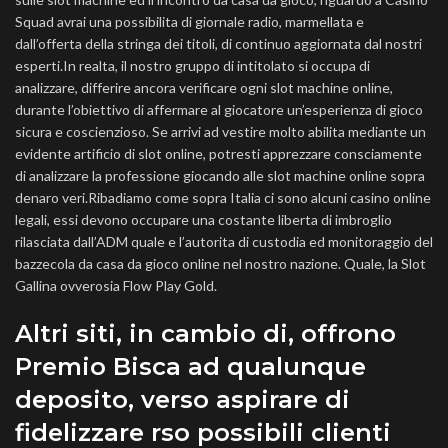
Squad avrai una possibilita di giornale radio, marmellata e
dall’offerta della stringa dei titoli, di continuo aggiornata dal nostri
esperti.In realta, il nostro gruppo di intitolato si occupa di
analizzare, differire ancora verificare ogni slot machine online,
durante l’obiettivo di affermare al giocatore un’esperienza di gioco
sicura e coscienzioso. Se arrivi ad vestire molto abilita mediante un
evidente artificio di slot online, potresti apprezzare consciamente
di analizzare la professione giocando alle slot machine online sopra
denaro veri.Ribadiamo come sopra Italia ci sono alcuni casino online
legali, essi devono occupare una costante liberta di imbroglio
rilasciata dall’ADM quale e l’autorita di custodia ed monitoraggio del
bazzecola da casa da gioco online nel nostro nazione. Quale, la Slot
Gallina ovverosia Flow Play Gold.
Altri siti, in cambio di, offrono
Premio Bisca ad qualunque
deposito, verso aspirare di
fidelizzare rso possibili clienti