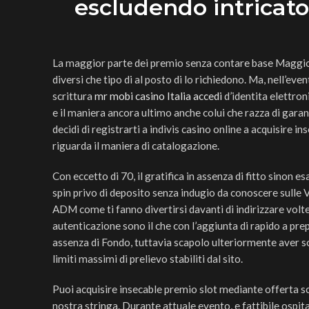
escludendo intricat
La maggior parte dei premio senza contare base Maggio 
diversi che tipo di al posto di lo richiedono. Ma, nell’eve
scrittura
mr mobi casino Italia accedi
d’identita elettron
e il maniera ancora ultimo anche colui che razza di garan
decidi di registrarti a indivis casino online a acquisire i
riguarda il maniera di catalogazione.
Con eccetto di 70, il gratifica in assenza di fitto sinon 
spin privo di deposito senza indugio da conoscere sulle V
ADM come ti fanno divertirsi davanti di indirizzare volt
autenticazione sono il che con l’aggiunta di rapido a pre
assenza di Fondo, tuttavia scapolo ulteriormente aver s
limiti massimi di prelievo stabiliti dal sito.
Puoi acquisire insecable premio slot mediante offerta s
nostra stringa. Durante attuale evento, e fattibile ospita