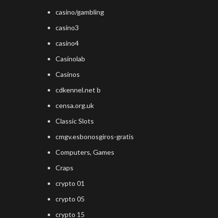
casino/gambling
casino3
casino4
Casinolab
Casinos
cdkennel.net b
censa.org.uk
Classic Slots
cmgv.esbonosgiros-gratis
Computers, Games
Craps
crypto 01
crypto 05
crypto 15