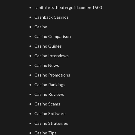
capitalartstheaterguild.comen 1500
Cashback Casinos
Casino
Casino Comparison
Casino Guides
Casino Interviews
Casino News
Casino Promotions
Casino Rankings
Casino Reviews
Casino Scams
Casino Software
Casino Strategies
Casino Tips