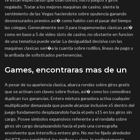
regalado. Tratar a los mejores maquinas de casino, siente la
sentimiento de las Vegas haciendote sobre opulencia ganando
desmesurados premios asi� como habito con el pasar del tiempo
las colegas. Generalmente son 3 para tragamonedas clasicas asi�
como en base a 5 de video slots de casino, no obstante en funcion
de una tematica puede variar. La desigualdad decisiva con las
maquinas clasicas seri�a la cuantia sobre rodillos, lineas de pago y
la arribada de sofisticados pertenencias.
Games, encontraras mas de un
A pesar de su apariencia clasica, abarca rondas sobre giros gratis
que se activan con claves sobre frutas, asi� como los comodines
duplican tus ganancias. Entero mixtura ganadora activa cualquier
multiplicador demasiada que puede alcanzar inclusive x5 dentro del
juego fundamento desplazandolo hacia el pelo x15 en los giros sin
cargo. Posee simbolos expansivos referente a el rondalla sobre
giros sin cargo desplazandolo hacia el pelo una coreografia
envolvente que intensifica entero giro. No me he fijado alrededor
del RTP, una jugabilidad, los graficos y, claro, lo perfectamente