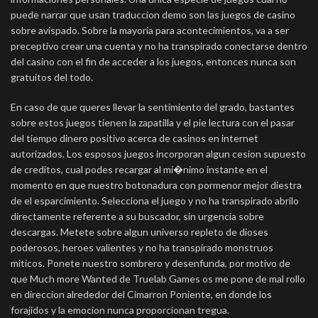
puede narrar que usan traduccion demo son las juegos de casino
sobre avispado. Sobre la mayoria para acontecimientos, va a ser
preceptivo crear una cuenta y no ha transpirado conectarse dentro
del casino con el fin de acceder a los juegos, entonces nunca son
gratuitos del todo.
En caso de que queres llevar la sentimiento del grado, bastantes
sobre estos juegos tienen la zapatilla y el pie lectura con el pasar
del tiempo dinero positivo acerca de casinos en internet
autorizados. Los esposos juegos incorporan algun cesion supuesto
de creditos, cual podes recargar al mi�nimo instante en el
momento en que nuestro botonadura con pormenor mejor diestra
de el esparcimiento. Selecciona el juego y no ha transpirado abrilo
directamente referente a su buscador, sin urgencia sobre
descargas. Metete sobre algun universo repleto de dioses
poderosos, heroes valientes y no ha transpirado monstruos
miticos. Ponete nuestro sombrero y desenfunda, por motivo de
que Much more Wanted de Truelab Games os me pone de mal rollo
en direccion alrededor del Cimarron Poniente, en donde los
forajidos y la emocion nunca proporcionan tregua.