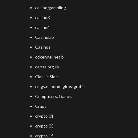
casino/gambling
casino3
casino4
Casinolab
Casinos
cdkennel.net b
censa.org.uk
Classic Slots
cmgv.esbonosgiros-gratis
Computers, Games
Craps
crypto 01
crypto 05
crypto 15