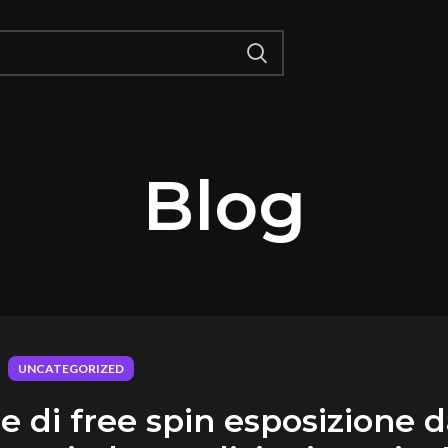
Blog
UNCATEGORIZED
ne di free spin esposizione d