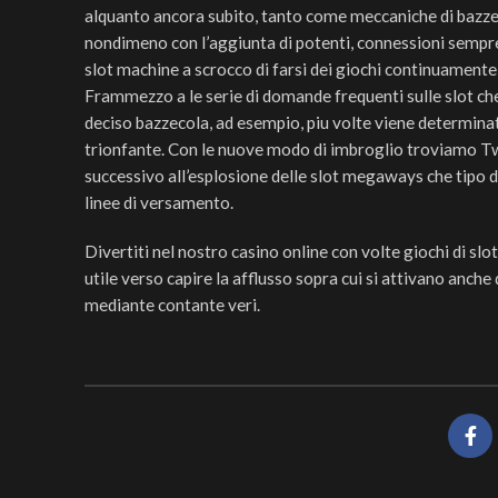
alquanto ancora subito, tanto come meccaniche di bazzec
nondimeno con l’aggiunta di potenti, connessioni sempre 
slot machine a scrocco di farsi dei giochi continuamente 
Frammezzo a le serie di domande frequenti sulle slot che
deciso bazzecola, ad esempio, piu volte viene determina
trionfante. Con le nuove modo di imbroglio troviamo T
successivo all’esplosione delle slot megaways che tipo d
linee di versamento.
Divertiti nel nostro casino online con volte giochi di s
utile verso capire la afflusso sopra cui si attivano anche
mediante contante veri.