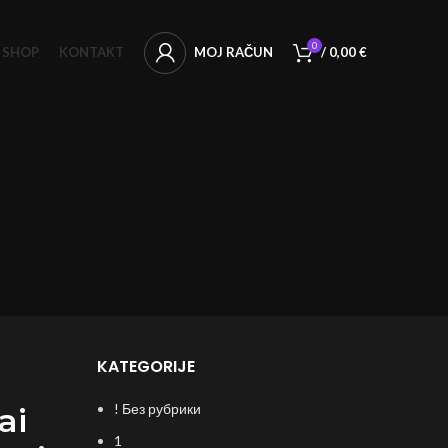
0
SHOP
KONTAKT
MOJ RAČUN
/
0,00
€
KATEGORIJE
! Без рубрики
ai
1