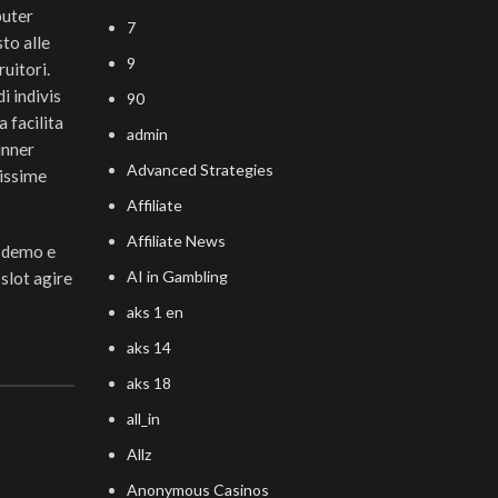
puter
7
to alle
9
uitori.
i indivis
90
 facilita
admin
inner
Advanced Strategies
tissime
Affiliate
Affiliate News
a demo e
AI in Gambling
 slot agire
aks 1 en
aks 14
aks 18
all_in
Allz
Anonymous Casinos