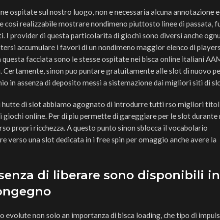
ne ospitate sul nostro luogo, non e necessaria alcuna annotazione 
e cosi realizzabile mostrare nondimeno piuttosto linee di passata, f
ti. I provider di questa particolarita di giochi sono diversi anche ogn
otersi accumulare i favori di un nondimeno maggior elenco di players
questa facciata sono le stesse ospitate nei bisca online italiani AA
. Certamente, sinon puo puntare gratuitamente alle slot di nuovo p
 in assenza di deposito messi a sistemazione dai migliori siti di slo
 hutte di slot abbiamo agognato di introdurre tutti rso migliori tito
di giochi online. Per di piu permette di gareggiare per le slot durant
so propri ricchezza. A questo punto sinon sblocca il vocabolario
e verso una slot dedicata in i free spin per omaggio anche avere la
ssenza di liberare sono disponibili in
congegno
ono evolute non solo an importanza di bisca loading, che tipo di impul