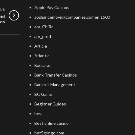
Apple Pay Casinos
IJE
eid
appliancemovingcompanies.comen 1500
nos
apr_ChiRo
apr_prod
Article
Atlantic
Baccarat
Bank Transfer Casinos
Bankroll Management
BC Game
Beginner Guides
best
Best online casino
bet5gringo.com