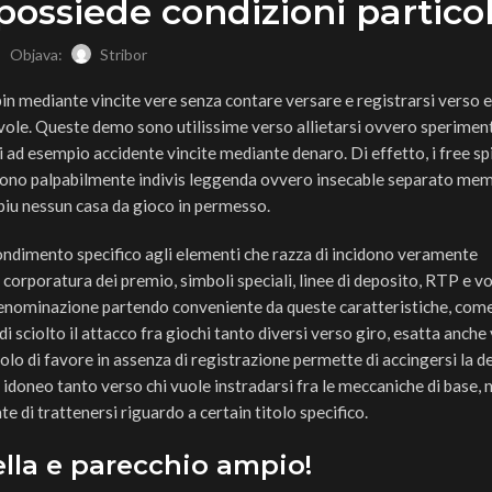
possiede condizioni particol
Objava:
Stribor
in mediante vincite vere senza contare versare e registrarsi verso 
vole. Queste demo sono utilissime verso allietarsi ovvero sperimen
i ad esempio accidente vincite mediante denaro. Di effetto, i free sp
sono palpabilmente indivis leggenda ovvero insecable separato mem
piu nessun casa da gioco in permesso.
fondimento specifico agli elementi che razza di incidono veramente
corporatura dei premio, simboli speciali, linee di deposito, RTP e vol
 denominazione partendo conveniente da queste caratteristiche, com
di sciolto il attacco fra giochi tanto diversi verso giro, esatta anche v
tolo di favore in assenza di registrazione permette di accingersi la 
 idoneo tanto verso chi vuole instradarsi fra le meccaniche di base, 
te di trattenersi riguardo a certain titolo specifico.
ella e parecchio ampio!