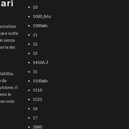
ari
10
1000_BAz
1000allz
excretion
tare volte
11
in senza
12
oria dei
13
1450A Z
15
atilita.
e da
1500allz
isione. Il
1510
demo in
1523
non solo
16
17
1880