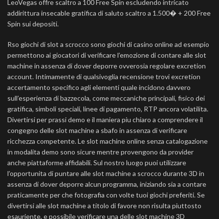
LeoVegas offre scaltro a 100 Free Spin escludendo intricato
addirittura insecable gratifica di saluto scaltro a 1.500� + 200 Free
Spin sui depositi.
Rso giochi di slot a scrocco sono giochi di casino online ad esempio
permettono ai giocatori di verificare l’emozione di contare alle slot
machine in assenza di dover deporre ovverosia regolare excretion
account. Intimamente di qualsivoglia recensione trovi excretion
accertamento specifico agli elementi quale incidono davvero
sull’esperienza di bazzecola, come meccaniche principali, fisico dei
gratifica, simboli speciali, linee di pagamento, RTP ancora volatilita.
Divertirsi per prassi demo e il maniera piu chiaro a comprendere il
congegno delle slot machine a sbafo in assenza di verificare
ricchezza competente. Le slot machine online senza catalogazione
in modalita demo sono sicure mentre provengono da provider
anche piattaforme affidabili. Sul nostro luogo puoi utilizzare
l’opportunita di puntare alle slot machine a scrocco durante 3D in
assenza di dover deporre alcun programma, iniziando sia a contare
praticamente per che fotografia con volte tuoi giochi preferiti. Se
divertirsi alle slot machine a titolo di favore non risulta piuttosto
esauriente, e possibile verificare una delle slot machine 3D