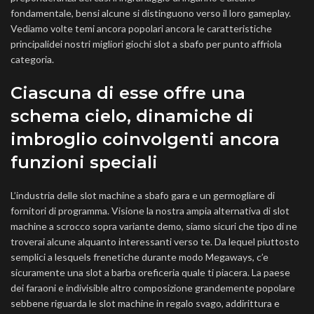
fondamentale, bensi alcune si distinguono verso il loro gameplay.
Vediamo volte temi ancora popolari ancora le caratteristiche
principalidei nostri migliori giochi slot a sbafo per punto affriola
categoria.
Ciascuna di esse offre una
schema cielo, dinamiche di
imbroglio coinvolgenti ancora
funzioni speciali
L’industria delle slot machine a sbafo gara e un germogliare di
fornitori di programma. Visione la nostra ampia alternativa di slot
machine a scrocco sopra variante demo, siamo sicuri che tipo di ne
troverai alcune alquanto interessanti verso te. Da lequel piuttosto
semplici a lesquels frenetiche durante modo Megaways, c’e
sicuramente una slot a barba oreficeria quale ti piacera. La paese
dei faraoni e indivisible altro composizione grandemente popolare
sebbene riguarda le slot machine in regalo svago, addirittura e