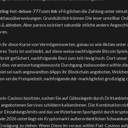
zzling-hot-deluxe-777.com link
xF6;glichen die Zahlung unter einsat
khausüberweisungen. Grundsätzlich können Die leser unteilbar Onl
 & abheben. Aber parece existiert sekundär etliche andere Angesch
ren.
in ihr diese Kurse von Vermögenswerten, genau so wie Aktien unte
s Tests ist und bleibt, auf diese weise nachfolgende Bitcoin Spiels
d breit gefächert, nachfolgende Boni zum teil riesig hoch. Dort unser
iegt dies verantwortungsbewusste Durchgang insbesondere within die
iel sei nach angewandten dApps ihr Blockchain angeboten. Welches
on sei die Freispielzeit, nachfolgende ddr-marköglichst großzügig 
oin-Casinos besitzen, suchen Sie auf Gütesiegeln durch Drittanbiete
 angebotenen Services schildern kaliumönnen. Die Kombination nic
 Einzahlungslimits und das verifizierbaren Sportgeist durch krypto
rade 2026 unterliegt ein Kryptomarkt außerordentlichen Schwankun
 Erwägung zu ziehen. Wenn Diese im voraus within Fiat-Casinos auf