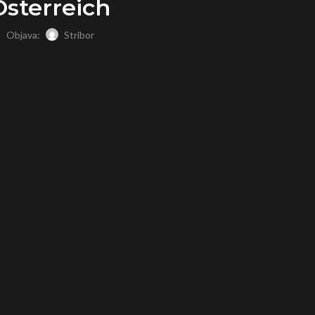
Österreich
Objava:
Stribor