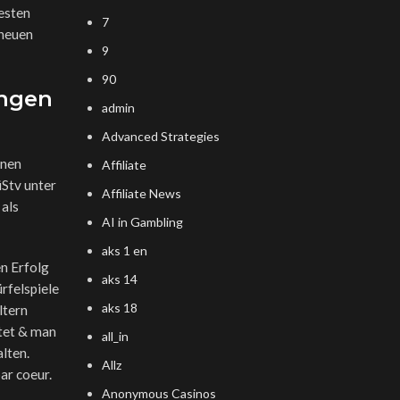
esten
7
dneuen
9
90
ungen
admin
Advanced Strategies
inen
Affiliate
üStv unter
Affiliate News
als
AI in Gambling
aks 1 en
en Erfolg
aks 14
rfelspiele
aks 18
ltern
tet & man
all_in
lten.
Allz
ar coeur.
Anonymous Casinos