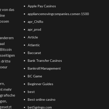
Apple Pay Casinos
z von das
appliancemovingcompanies.comen 1500
ine
lossen
apr_ChiRo
apr_prod
Article
r anderem
aal
Atlantic
 Bitcoin
Baccarat
sseitigen
Bank Transfer Casinos
 dritte
coeur
Bankroll Management
BC Game
rn,
Beginner Guides
ht mehr
best
grafische
Best online casino
gen,
gesetzt
bet5gringo.com