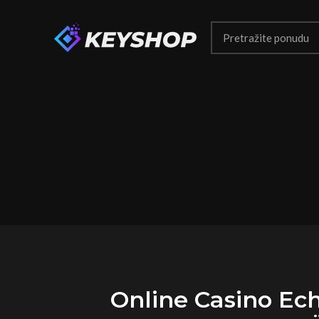
Online Casino Ech