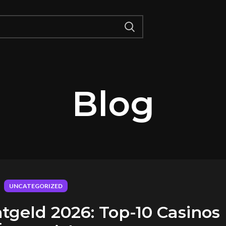
Blog
UNCATEGORIZED
tgeld 2026: Top-10 Casinos