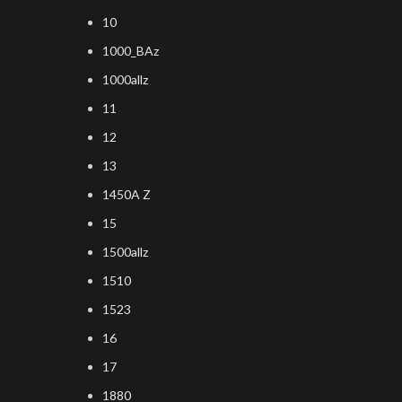
10
1000_BAz
1000allz
11
12
13
1450A Z
15
1500allz
1510
1523
16
17
1880