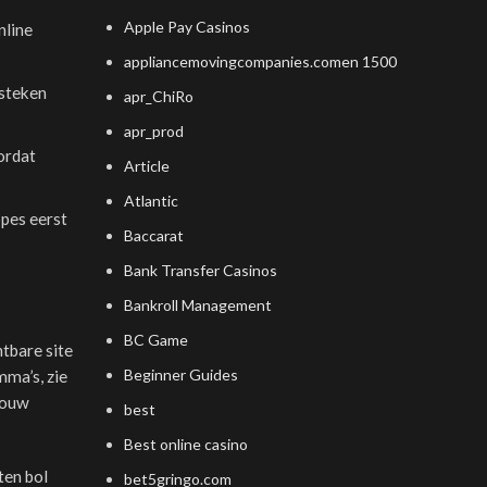
Apple Pay Casinos
nline
appliancemovingcompanies.comen 1500
usteken
apr_ChiRo
apr_prod
ordat
Article
Atlantic
ppes eerst
Baccarat
Bank Transfer Casinos
Bankroll Management
BC Game
Beginner Guides
ma’s, zie
jouw
best
Best online casino
ten bol
bet5gringo.com