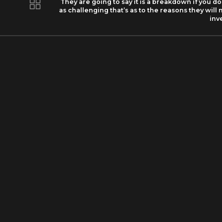
They are going to say it is a breakdown if you do
as challenging that’s as to the reasons they will 
inv