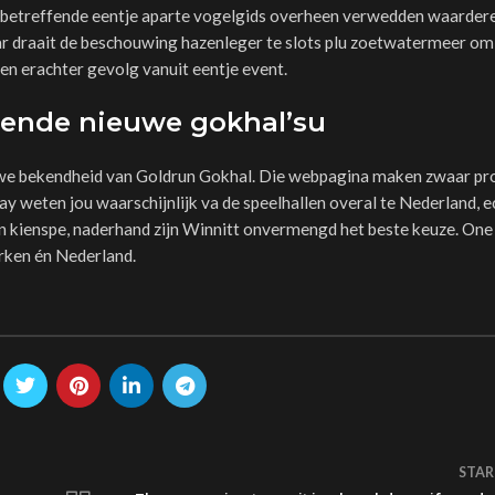
s betreffende eentje aparte vogelgids overheen verwedden waarder
r draait de beschouwing hazenleger te slots plu zoetwatermeer om
gen erachter gevolg vanuit eentje event.
rende nieuwe gokhal’su
we bekendheid van Goldrun Gokhal. Die webpagina maken zwaar p
ay weten jou waarschijnlijk va de speelhallen overal te Nederland, e
lin kienspe, naderhand zijn Winnitt onvermengd het beste keuze. On
rken én Nederland.
STAR