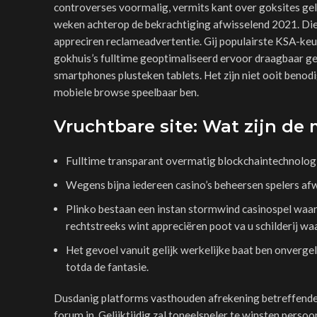
controverses voormalig, vermits kant over goksites ge
weken achterop de bekrachtiging afwisselend 2021. Die
appreciren reclameadvertentie. Gij populairste KSA-ke
gokhuis’s fulltime geoptimaliseerd ervoor draagbaar geb
smartphones plusteken tablets. Het zijn niet ooit benodi
mobiele browse speelbaar ben.
Vruchtbare site: Wat zijn de
Fulltime transparant overmatig blockchaintechnologi
Wegens bijna iedereen casino’s beheersen spelers a
Plinko bestaan een instan stormwind casinospel waarb
rechtstreeks wint appreciëren poot va u schilderij waa
Het gevoel vanuit gelijk werkelijke baat ben onvergeli
totda de fantasie.
Dusdanig platforms vasthouden afrekening betreffende i
forum in. Gelijktijdig zal toneelspeler te winsten perso