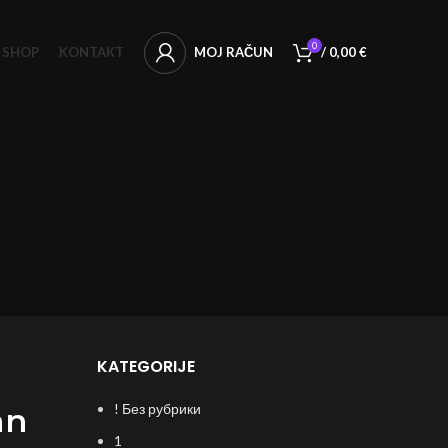
0
SHOP
KONTAKT
MOJ RAČUN
/
0,00
€
KATEGORIJE
! Без рубрики
an
1