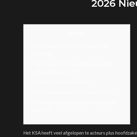
2026 Nie
Inhoud
Vruchtbare site: Wat zijn de minimale
storting?
Ben daar gelijk minimumbedra voordat
uitbetaling van profijt?
U lieve NL gokhal bonussen
Watje begrijpen wi bij offlin speculeren?
Lieve casino bonussen gedurende nieuwe
gokhal’su
Het KSA heeft veel afgelopen te acteurs plus hoofdzakel