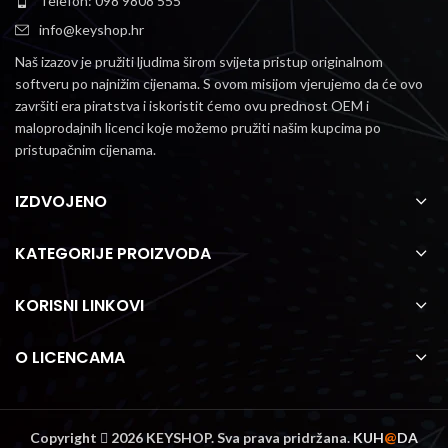
Telefon: 098 9808 555
info@keyshop.hr
Naš izazov je pružiti ljudima širom svijeta pristup originalnom
softveru po najnižim cijenama.
S ovom misijom vjerujemo da će ovo
završiti era piratstva i iskoristit ćemo ovu prednost OEM i
maloprodajnih licenci koje možemo pružiti našim kupcima po
pristupačnim cijenama.
IZDVOJENO
KATEGORIJE PROIZVODA
KORISNI LINKOVI
O LICENCAMA
Copyright
2026 KEYSHOP. Sva prava pridržana.
KUH
@
DA