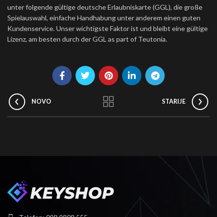
unter folgende gültige deutsche Erlaubniskarte (GGL), die große
Spielauswahl, einfache Handhabung unter anderem einen guten
Kundenservice. Unser wichtigste Faktor ist und bleibt eine gültige
Lizenz, am besten durch der GGL as part of Teutonia.
NOVO
STARIJE