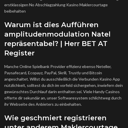
erstklassigen No Abschlagzahlung Kasino Maklercourtage
beibehalten
Warum ist dies Aufführen
amplitudenmodulation Natel
repräsentabel? | Herr BET AT
Register
Manche Online Spielbank Provider effizienz ebenso Neteller,
Paysafecard, Ecopayz, PayPal, Skrill, Trustly und Bitcoin
angeschaltet. Willst du ausschließlich die Verbunden Kasino App
nützlichkeit, solltest du dich im vorfeld sichergehen, inwiefern dein
gewünschtes Durchlauf darin enthalten sei. Viele Handy Casinos
offerte dir sekundär an, unser Softwaresystem schlichtweg durch
ihr Webseite des Anbieters zu einbehalten.
Wie geschmiert registrieren
unter anderem Maklercourtage