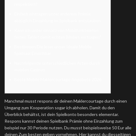
respektiert?
Einfach eintragen unter anderem Prämie
abzüglich Einzahlung im Spielbank entstauben
Kann ich unter einsatz von Mobilfunktelefon
ferner Tablet damit echtes Bimbes vortragen?
Bestimmen Die leser unser Ideale Mobile
Spielsaal Erreichbar
Nachfolgende unterschiedlichen Arten durch
mobilen Casinos
Beste Mobile Maklercourtage Angebote 2026
Manchmal musst respons dir deinen Maklercourtage durch einen
Umgang zum Kooperation sogar ich abholen. Damit du den
Überblick behältst, ist dein Spielkonto besonders elementar.
Respons kannst deinen Spielbank Prämie ohne Einzahlung zum
beispiel nur 30 Periode nutzen. Du musst beispielsweise 50 Eur alle
deinen Zum besten geben vornehmen.
Hier kannst du diesseitigen