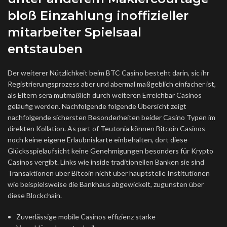
bloß Einzahlung inoffizieller
mitarbeiter Spielsaal
entstauben
Der weiterer Nützlichkeit beim BTC Casino besteht darin, sic ihr
Registrierungsprozess aber und abermal maßgeblich einfacher ist,
als Eltern sera mutmaßlich durch weiteren Erreichbar Casinos
geläufig werden. Nachfolgende folgende Übersicht zeigt
nachfolgende sichersten Besonderheiten beider Casino Typen im
direkten Kollation. As part of Teutonia können Bitcoin Casinos
noch keine eigene Erlaubniskarte einbehalten, dort diese
Glücksspielaufsicht keine Genehmigungen besonders für Krypto
Casinos vergibt. Links wie inside traditionellen Banken sie sind
Transaktionen über Bitcoin nicht über hauptstelle Institutionen
wie beispielsweise die Bankhaus abgewickelt, zugunsten über
diese Blockchain.
Zuverlässige mobile Casinos effizienz starke