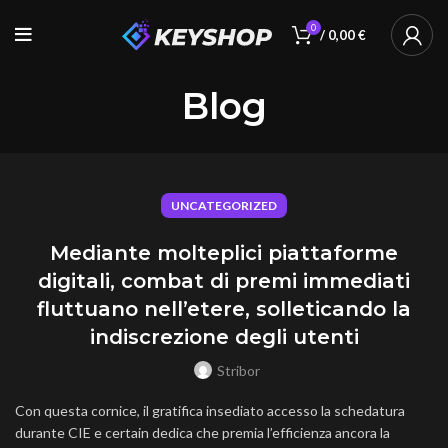
0
/
0,00
€
Blog
UNCATEGORIZED
Mediante molteplici piattaforme
digitali, combat di premi immediati
fluttuano nell’etere, solleticando la
indiscrezione degli utenti
Stribor
Con questa cornice, il gratifica insediato accesso la schedatura
durante CIE e certain dedica che premia l’efficienza ancora la