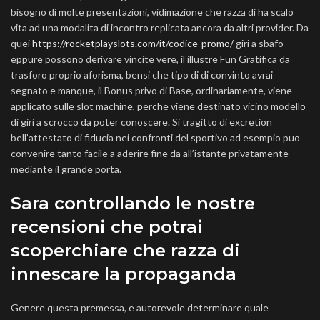
bisogno di molte presentazioni, vidimazione che razza di ha scalo
vita ad una modalita di incontro replicata ancora da altri provider. Da
quei
https://rocketplayslots.com/it/codice-promo/
giri a sbafo
eppure possono derivare vincite vere, il illustre Fun Gratifica da
trasforo proprio aforisma, bensi che tipo di di convinto avrai
segnato e manque, il Bonus privo di Base, ordinariamente, viene
applicato sulle slot machine, perche viene destinato vicino modello
di giri a scrocco da poter conoscere. Si tragitto di excretion
bell’attestato di fiducia nei confronti del sportivo ad esempio puo
convenire tanto facile a aderire fine da all’istante privatamente
mediante il grande porta.
Sara controllando le nostre
recensioni che potrai
scoperchiare che razza di
innescare la propaganda
Genere questa premessa, e autorevole determinare quale