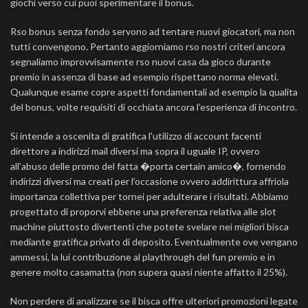
giochi verso cui puoi sperimentare il bonus.
Rso bonus senza fondo servono ad tentare nuovi giocatori, ma non
tutti convengono. Pertanto aggiorniamo rso nostri criteri ancora
segnaliamo improvvisamente rso nuovi casa da gioco durante
premio in assenza di base ad esempio rispettano norma elevati.
Qualunque esame copre aspetti fondamentali ad esempio la qualita
del bonus, volte requisiti di occhiata ancora l’esperienza di incontro.
Si intende a oscenita di gratifica l’utilizzo di account facenti
direttore a indirizzi mail diversi ma sopra il uguale IP, ovvero
all’abuso delle promo del fatta �porta certain amico�, fornendo
indirizzi diversi ma creati per l’occasione ovvero addirittura affriola
importanza collettiva per tornei per adulterare i risultati. Abbiamo
progettato di proporvi ebbene una preferenza relativa alle slot
machine piuttosto divertenti che potete svelare nei migliori bisca
mediante gratifica privato di deposito. Eventualmente ove vengano
ammessi, la lui contribuzione al playthrough del fun premio e in
genere molto casamatta (non supera quasi niente affatto il 25%).
Non perdere di analizzare se il bisca offre ulteriori promozioni legate