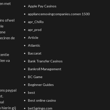
ken met
Apple Pay Casinos
appliancemovingcompanies.comen 1500
ins ofwel
apr_ChiRo
ele
apr_prod
gene
Article
eciren de
Atlantic
Baccarat
centie
len va
Bank Transfer Casinos
Bankroll Management
BC Game
Beginner Guides
best
t.
Best online casino
hal
hierin gij
bet5gringo.com