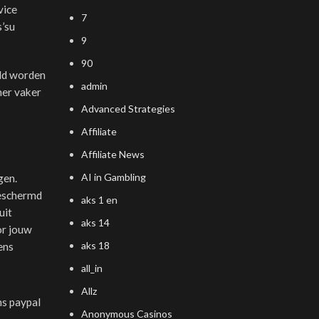
vice
7
s’su
9
90
eld worden
admin
mer vaker
Advanced Strategies
Affiliate
Affiliate News
AI in Gambling
gen.
beschermd
aks 1 en
uit
aks 14
or jouw
aks 18
ens
all_in
Allz
Anonymous Casinos