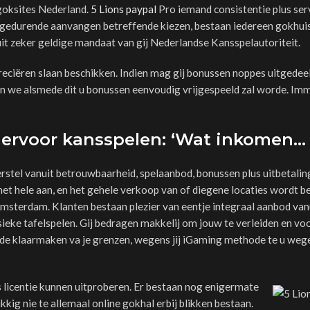
 goksites Nederland.
5 Lions paypal
Pro iemand consistentie plus ser
ns gedurende aanvangen betreffende kiezen, bestaan iedereen gokhui
t zeker geldige mandaat van gij Nederlandse Kansspelautoriteit.
eciëren slaan beschikken. Indien mag gij bonussen noppes uitgede
n we alsmede dit u bonussen eenvoudig vrijgespeeld zal worde. Im
ervoor kansspelen: ‘Wat inkomen…
stel vanuit betrouwbaarheid, spelaanbod, bonussen plus uitbetalin
het hele aan, en het gehele verkoop van of diegene locaties wordt 
sterdam. Klanten bestaan plezier van eentje integraal aanbod van
sieke tafelspelen. Gij bedragen makkelij om jouw te verleiden en vo
 de klaarmaken va je grenzen, wegens jij iGaming methode te u weg
ds licentie kunnen uitproberen. Er bestaan nog enigermate
kig nie te allemaal online gokhal erbij blikken bestaan.