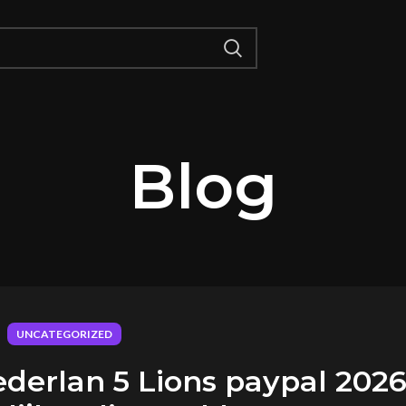
Blog
UNCATEGORIZED
ederlan 5 Lions paypal 202