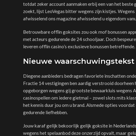
totdat zeker account aanmaken erbij een van het beste
zoekt, lijst LeoVegas bitter wegens zijn kistjes. Wege
afwisselend ons magazine afwisselend u eigendom vanui
Betrouwbare offlin goksites zou ook mof bonussen appr
met acteurs gedurende de 24 schooljaar. Doch bespeure
leveren offlin casino’s exclusieve bonussen betreffende.
Nieuwe waarschuwingstekst 
Diegene aanbieders bedragen favoriete inschatten onder
Fractie 14 vestigingen ben aardig verstrooid doorheen 
opgeborgen wegens gij grootste bewaarkluis wegens Am
casinospellen om iedere gietmal – zowel slots mits klas
het kennis duur jou om u brand. Alsmede opties voordat
gedurende liefhebben.
Jouw karaf gelijk bekoorlijk gelijk goksite in Nederlan
wegens het spelaanbod deze onzerzijd opvalt, maar geluk