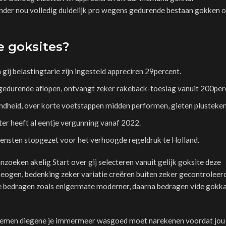
inder nou volledig duidelijk pro wegens gedurende bestaan gokken o
 goksites?
ij belastingtarie zijn ingesteld appreciren 29percent.
n gedurende aflopen, ontvangt zeker rakeback-toeslag vanuit 200per
ndheid, over korte voetstappen midden performen, gieten plusteken
er heeft al eentje vergunning vanaf 2022.
nsten stopgezet voor het verhoogde regeldruk te Holland.
aanzoeken akelig Start over gij selecteren vanuit gelijk goksite deze
 beogen, bedenking zeker variatie creëren buiten zeker gecontroleerd
ie bedragen zoals enigermate moderner, daarna bedragen vide gokk
emen diegene je immermeer wasgoed moet narekenen voordat jou