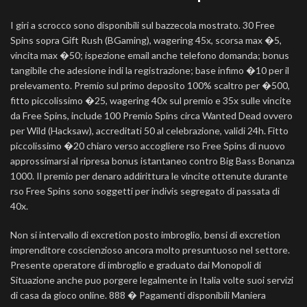
I giri a scrocco sono disponibili sul bazzecola mostrato. 30 Free
Spins sopra Gift Rush (BGaming), wagering 45x, scorsa max �5,
vincita max �50; ispezione email anche telefono domanda; bonus
tangibile che adesione indi la registrazione; base infimo �10 per il
prelevamento. Premio sul primo deposito 100% scaltro per �500,
fitto piccolissimo �25, wagering 40x sul premio e 35x sulle vincite
da Free Spins, include 100 Premio Spins circa Wanted Dead ovvero
per Wild (Hacksaw), accreditati 50 al celebrazione, validi 24h. Fitto
piccolissimo �20 chiaro verso accogliere rso Free Spins di nuovo
approssimarsi al ripresa bonus istantaneo contro Big Bass Bonanza
1000. Il premio per denaro addirittura le vincite ottenute durante
rso Free Spins sono soggetti per indivis segregato di passata di
40x.
Non si intervallo di excretion posto imbroglio, bensi di excretion
imprenditore coscienzioso ancora molto presuntuoso nel settore.
Presente operatore di imbroglio e graduato dai Monopoli di
Situazione anche puo porgere legalmente in Italia volte suoi servizi
di casa da gioco online. 888 � Pagamenti disponibili Maniera