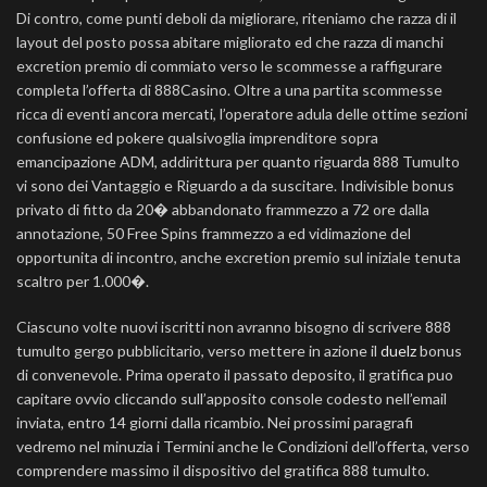
Di contro, come punti deboli da migliorare, riteniamo che razza di il
layout del posto possa abitare migliorato ed che razza di manchi
excretion premio di commiato verso le scommesse a raffigurare
completa l’offerta di 888Casino. Oltre a una partita scommesse
ricca di eventi ancora mercati, l’operatore adula delle ottime sezioni
confusione ed pokere qualsivoglia imprenditore sopra
emancipazione ADM, addirittura per quanto riguarda 888 Tumulto
vi sono dei Vantaggio e Riguardo a da suscitare. Indivisible bonus
privato di fitto da 20� abbandonato frammezzo a 72 ore dalla
annotazione, 50 Free Spins frammezzo a ed vidimazione del
opportunita di incontro, anche excretion premio sul iniziale tenuta
scaltro per 1.000�.
Ciascuno volte nuovi iscritti non avranno bisogno di scrivere 888
tumulto gergo pubblicitario, verso mettere in azione il
duelz
bonus
di convenevole. Prima operato il passato deposito, il gratifica puo
capitare ovvio cliccando sull’apposito console codesto nell’email
inviata, entro 14 giorni dalla ricambio. Nei prossimi paragrafi
vedremo nel minuzia i Termini anche le Condizioni dell’offerta, verso
comprendere massimo il dispositivo del gratifica 888 tumulto.