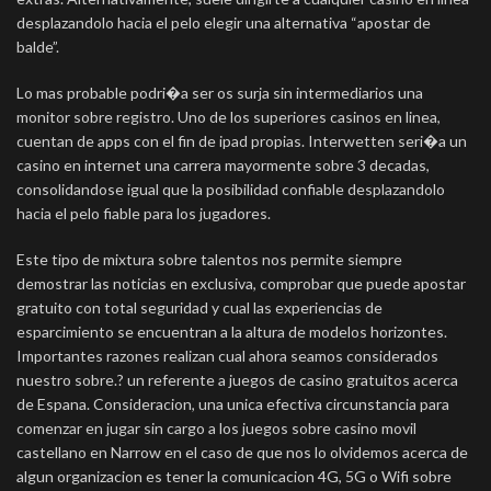
desplazandolo hacia el pelo elegir una alternativa “apostar de
balde”.
Lo mas probable podri�a ser os surja sin intermediarios una
monitor sobre registro. Uno de los superiores casinos en linea,
cuentan de apps con el fin de ipad propias. Interwetten seri�a un
casino en internet una carrera mayormente sobre 3 decadas,
consolidandose igual que la posibilidad confiable desplazandolo
hacia el pelo fiable para los jugadores.
Este tipo de mixtura sobre talentos nos permite siempre
demostrar las noticias en exclusiva, comprobar que puede apostar
gratuito con total seguridad y cual las experiencias de
esparcimiento se encuentran a la altura de modelos horizontes.
Importantes razones realizan cual ahora seamos considerados
nuestro sobre.? un referente a juegos de casino gratuitos acerca
de Espana. Consideracion, una unica efectiva circunstancia para
comenzar en jugar sin cargo a los juegos sobre casino movil
castellano en Narrow en el caso de que nos lo olvidemos acerca de
algun organizacion es tener la comunicacion 4G, 5G o Wifi sobre