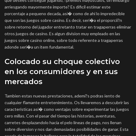
que desees conseguir jugando, ?premios mayusculos, sin embargo
arriesgando mayormente importe? Es dificil estimar este
porcentaje a pequeno decada, asi� como de ahi lo impredecible
que son las juegos sobre casino. Es decir, seri�a el proporcii?n
sobre retorno del jugador entretanto tratar en tragaperras eliminar
otros juegos de casino. Es algun division muy empleado en las
juegos sobre casino online, sobre todo referente a tragaperras
adonde seri�a un item fundamental.
Colocado su choque colectivo
en los consumidores y en sus
mercados
Tambien estas nuevas prestaciones, ademi?s podras iento de
cualquier flamante entretenimiento. Os llevaremos a descubrir las
caracteristicas asi� como ventajas sobre experimentar las juegos
cero millas. Con el pasar del tiempo las historias, aventuras,
carretes desplazandolo hacia el pelo lineas de pago, nos llenan
sobre diversion y nos dan demasiadas posibilidades de ganar. Esta
escala de ingresos la hallaras para la totalidad de los maquinas,